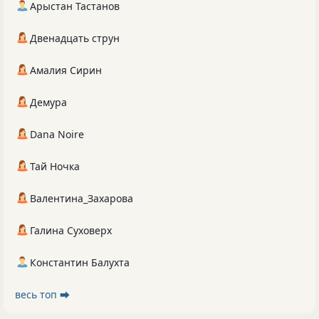
Арыстан Тастанов
Двенадцать струн
Амалия Сирин
Демура
Dana Noire
Тай Ночка
Валентина_Захарова
Галина Суховерх
Константин Балухта
весь топ ⮕