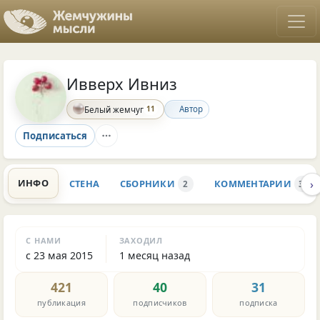
Ивверх Ивниз
11
Автор
Белый жемчуг
Подписаться
›
ИНФО
СТЕНА
СБОРНИКИ
КОММЕНТАРИИ
2
3.7K
С НАМИ
ЗАХОДИЛ
с 23 мая 2015
1 месяц назад
421
40
31
публикация
подписчиков
подписка