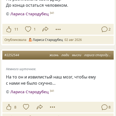
До конца остаться человеком.
©
Лариса Стародубец
341
11
1
2
Опубликовала
Лариса Стародубец
02 авг 2026
#2252544
жизнь
люди
мысли
лариса стародубец
Немного шуточное.
На то он и извилистый наш мозг, чтобы ему
с нами не было скучно…
©
Лариса Стародубец
341
8
8