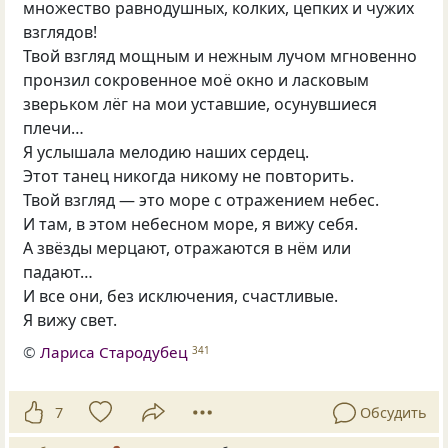
множество равнодушных, колких, цепких и чужих
взглядов!
Твой взгляд мощным и нежным лучом мгновенно
пронзил сокровенное моё окно и ласковым
зверьком лёг на мои уставшие, осунувшиеся
плечи…
Я услышала мелодию наших сердец.
Этот танец никогда никому не повторить.
Твой взгляд — это море с отражением небес.
И там, в этом небесном море, я вижу себя.
А звёзды мерцают, отражаются в нём или
падают…
И все они, без исключения, счастливые.
Я вижу свет.
©
Лариса Стародубец
341
7
Обсудить