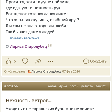
Просятся, хотят к душе поближе,
где еда, уют и нежность рук.
Вот щенок котенку лапку лижет…
Что ж ты так скулишь, озябший друг?..
Я и сам не знаю, ждут ли, любят…
Так бывает даже у людей.
… показать весь текст …
©
Лариса Стародубец
341
6
Обсудить
Опубликовала
Лариса Стародубец
07 фев 2026
#2204247
жизнь
душа
покой
февраль
лариса стародубец
Нежность ветров...
Уходить от февральских бурь мне не хочется.