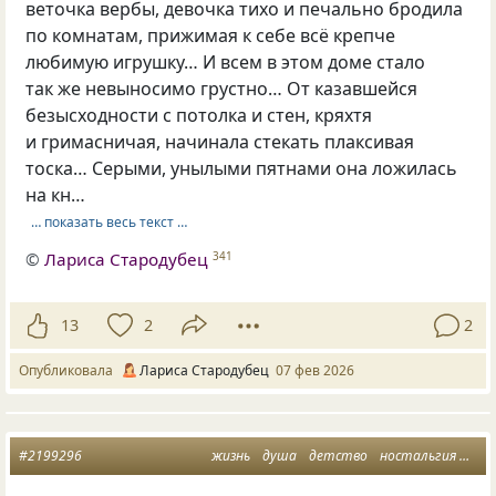
веточка вербы, девочка тихо и печально бродила
по комнатам, прижимая к себе всё крепче
любимую игрушку… И всем в этом доме стало
так же невыносимо грустно… От казавшейся
безысходности с потолка и стен, кряхтя
и гримасничая, начинала стекать плаксивая
тоска… Серыми, унылыми пятнами она ложилась
на кн…
… показать весь текст …
©
Лариса Стародубец
341
13
2
2
Опубликовала
Лариса Стародубец
07 фев 2026
#2199296
жизнь
душа
детство
ностальгия
мыс