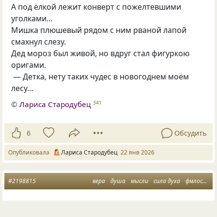
А под ёлкой лежит конверт с пожелтевшими
уголками…
Мишка плюшевый рядом с ним рваной лапой
смахнул слезу.
Дед мороз был живой, но вдруг стал фигуркою
оригами.
— Детка, нету таких чудес в новогоднем моём
лесу…
©
Лариса Стародубец
341
6
Обсудить
Опубликовала
Лариса Стародубец
22 янв 2026
#2198815
вера
душа
мысли
сила духа
фмлософия
Малыш родился в мыльном шаре.