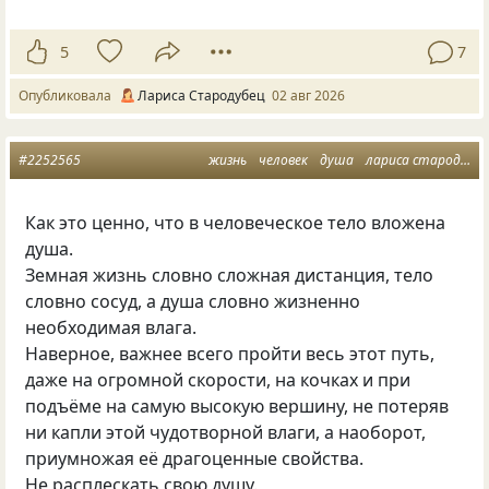
5
7
Опубликовала
Лариса Стародубец
02 авг 2026
#2252565
жизнь
человек
душа
лариса стародубец
Как это ценно, что в человеческое тело вложена
душа.
Земная жизнь словно сложная дистанция, тело
словно сосуд, а душа словно жизненно
необходимая влага.
Наверное, важнее всего пройти весь этот путь,
даже на огромной скорости, на кочках и при
подъёме на самую высокую вершину, не потеряв
ни капли этой чудотворной влаги, а наоборот,
приумножая её драгоценные свойства.
Не расплескать свою душу.