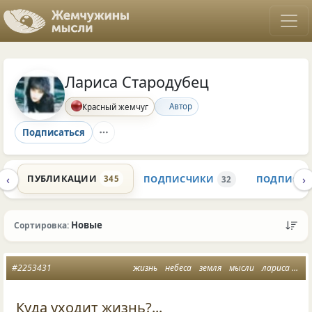
Лариса Стародубец
Автор
Красный жемчуг
Подписаться
‹
›
ПУБЛИКАЦИИ
ПОДПИСЧИКИ
ПОДПИСК
345
3
32
Новые
Сортировка:
#2253431
жизнь
небеса
земля
мысли
лариса стародубец
Куда уходит жизнь?...