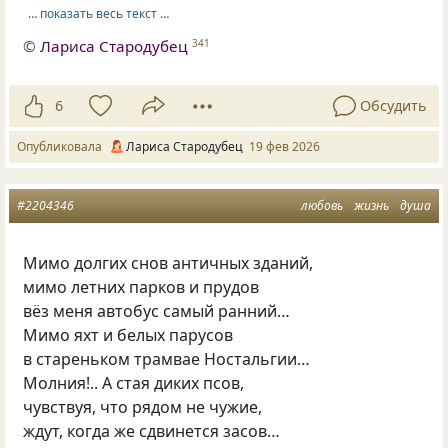
… показать весь текст …
©
Лариса Стародубец
341
6
Обсудить
Опубликовала
Лариса Стародубец
19 фев 2026
#2204346
любовь
жизнь
душа
Мимо долгих снов античных зданий,
мимо летних парков и прудов
вёз меня автобус самый ранний…
Мимо яхт и белых парусов
в стареньком трамвае Ностальгии…
Молния!.. А стая диких псов,
чувствуя, что рядом не чужие,
ждут, когда же сдвинется засов…