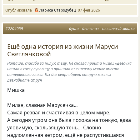
Опубликовала
Лариса Стародубец
07 фев 2026
#2204059
душа
детство
плюшевый мишка
Ещё одна история из жизни Маруси
Светлячковой
Наташа, спасибо за милую тему. Не смогла пройти мимо.) «Девочка
нашла в снегу пуговицу и пришила плюшевому мишке вместо
потерянного глаза. Так две вещи обрели вторую жизнь.»
Двенадцать струн
Мишка
Милая, славная Марусечка…
Самая резвая и счастливая в целом мире.
А сегодня утром она была похожа на тонкую, едва
уловимую, скользящую тень… Словно
надломленная ветром, ещё не распустившаяся