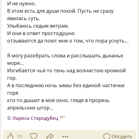
И не нужно.
В этом есть для души покой. Пусть не сразу
явилась суть.
Улыбаюсь седым ветрам.
И они в ответ простодушно
отзываются да поют мне о том, что пора уснуть…
Я могу разобрать слова и расслышать дыханье
моря…
Изгибается чья-то тень над волнистою кромкой
гор.
А в последнюю ночь зимы без единой частички
горя
кто-то дышит в моё окно, глядя в прорезь
апрельских штор…
©
Лариса Стародубец
341
11
Обсудить