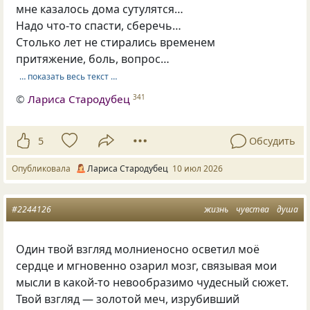
мне казалось дома сутулятся…
Надо что-то спасти, сберечь…
Столько лет не стирались временем
притяжение, боль, вопрос…
… показать весь текст …
©
Лариса Стародубец
341
5
Обсудить
Опубликовала
Лариса Стародубец
10 июл 2026
#2244126
жизнь
чувства
душа
Один твой взгляд молниеносно осветил моё
сердце и мгновенно озарил мозг, связывая мои
мысли в какой-то невообразимо чудесный сюжет.
Твой взгляд — золотой меч, изрубивший