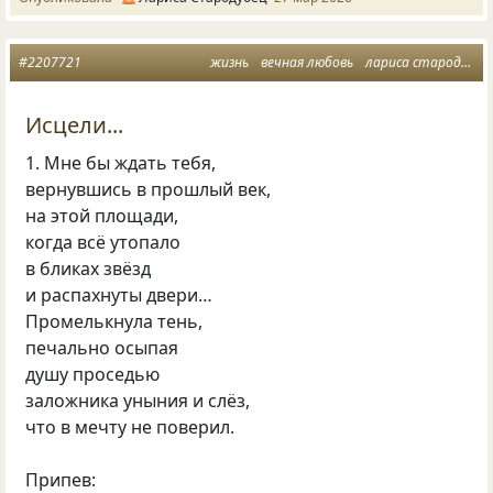
#2207721
жизнь
вечная любовь
лариса стародубец
Исцели...
1. Мне бы ждать тебя,
вернувшись в прошлый век,
на этой площади,
когда всё утопало
в бликах звёзд
и распахнуты двери…
Промелькнула тень,
печально осыпая
душу проседью
заложника уныния и слёз,
что в мечту не поверил.
Припев: