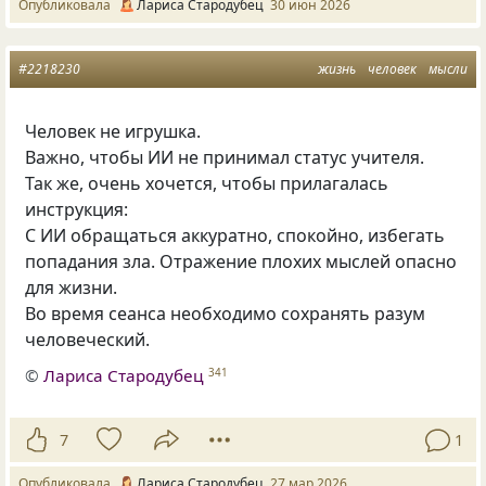
Опубликовала
Лариса Стародубец
30 июн 2026
#2218230
жизнь
человек
мысли
Человек не игрушка.
Важно, чтобы ИИ не принимал статус учителя.
Так же, очень хочется, чтобы прилагалась
инструкция:
С ИИ обращаться аккуратно, спокойно, избегать
попадания зла. Отражение плохих мыслей опасно
для жизни.
Во время сеанса необходимо сохранять разум
человеческий.
©
Лариса Стародубец
341
7
1
Опубликовала
Лариса Стародубец
27 мар 2026