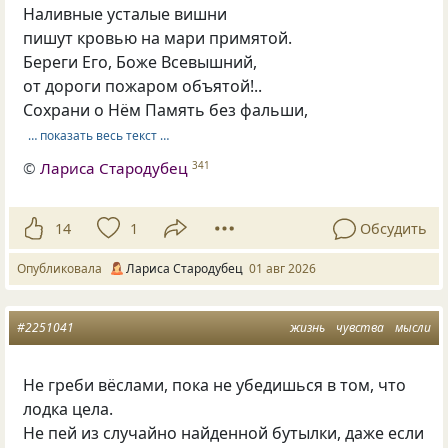
Наливные усталые вишни
пишут кровью на мари примятой.
Береги Его, Боже Всевышний,
от дороги пожаром объятой!..
Сохрани о Нём Память без фальши,
… показать весь текст …
©
Лариса Стародубец
341
14
1
Обсудить
Опубликовала
Лариса Стародубец
01 авг 2026
#2251041
жизнь
чувства
мысли
Не греби вёслами, пока не убедишься в том, что
лодка цела.
Не пей из случайно найденной бутылки, даже если