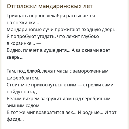
Отголоски мандариновых лет
Тридцать первое декабря рассыпается
на снежинки…
Мандариновые лучи прожигают входную дверь.
Я попробуют угадать, что лежит глубоко
в корзинке… —
Видно, плачет в душе дитя… А за окнами воет
зверь…
Там, под ёлкой, лежат часы с замороженным
циферблатом.
Стоит мне прикоснуться к ним — стрелки сами
пойдут назад.
Белым вихрем закружит дом над серебряным
зимним садом.
В тот же миг возвратится век… И родные… И тот
фасад…