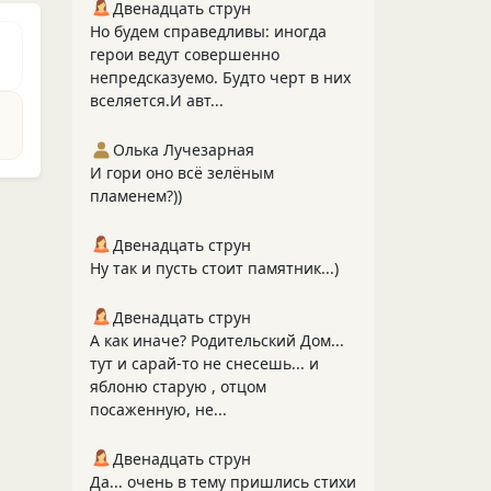
Двенадцать струн
Но будем справедливы: иногда
герои ведут совершенно
непредсказуемо. Будто черт в них
вселяется.И авт...
Олька Лучезарная
И гори оно всё зелёным
пламенем?))
Двенадцать струн
Ну так и пусть стоит памятник...)
Двенадцать струн
А как иначе? Родительский Дом...
тут и сарай-то не снесешь... и
яблоню старую , отцом
посаженную, не...
Двенадцать струн
Да... очень в тему пришлись стихи