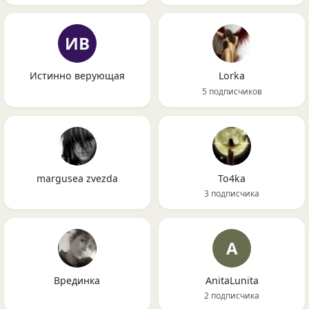
ИВ
Истинно верующая
Lorka
5 подписчиков
margusea zvezda
To4ka
3 подписчика
A
Врединка
AnitaLunita
2 подписчика