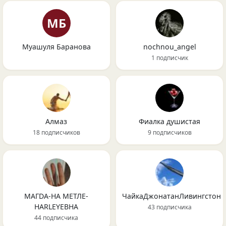
МБ
Муашуля Баранова
nochnou_angel
1 подписчик
Алмаз
Фиалка душистая
18 подписчиков
9 подписчиков
МAГDA-НА МЕТЛЕ-
ЧайкаДжонатанЛивингстон
HARLEYЕВНА
43 подписчика
44 подписчика