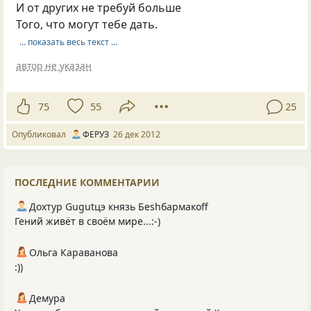
И от других не требуй больше
Того, что могут тебе дать.
… показать весь текст …
автор не указан
75
55
25
Опубликовал
ФЕРУЗ
26 дек 2012
ПОСЛЕДНИЕ КОММЕНТАРИИ
Дохтур Gugutцэ князь Беshбармакоff
Гений живёт в своём мире...:-)
Ольга Караванова
:))
Демура