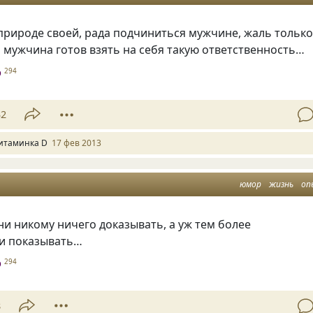
рироде своей, рада подчиниться мужчине, жаль только
 мужчина готов взять на себя такую ответственность…
D
294
32
итаминка D
17 фев 2013
юмор
жизнь
оп
ни никому ничего доказывать, а уж тем более
 и показывать…
D
294
8