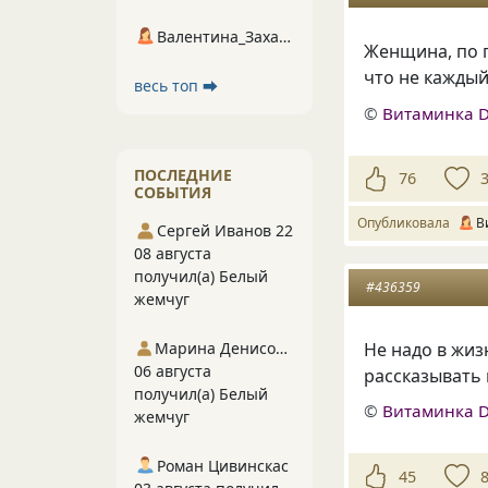
Валентина_Захарова
Женщина, по п
что не каждый
весь топ ⮕
©
Витаминка 
ПОСЛЕДНИЕ
76
СОБЫТИЯ
Опубликовала
В
Сергей Иванов 22
08 августа
получил(а) Белый
#436359
жемчуг
Не надо в жиз
Марина Денисова 5
06 августа
рассказывать
получил(а) Белый
©
Витаминка 
жемчуг
Роман Цивинскас
45