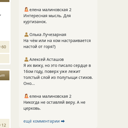
елена малиновская 2
,
Интересная мысль. Для
куртизанок.
Олька Лучезарная
На чём или на ком настраивается
настой от горя?)
60
Алексей Асташов
Я их вижу, но это писало сердце в
16ом году, поверх уже лежит
ыт
толстый слой из полутыщи стихов.
Оно...
елена малиновская 2
Никогда не оставляй веру. А не
церковь.
ещё комментарии ⮕
12