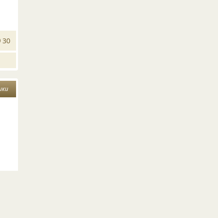
30
ики
10