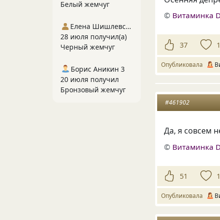
Белый жемчуг
©
Витаминка 
Елена Шишлевская
28 июля получил(а)
37
Черный жемчуг
Опубликовала
В
Борис Аникин 3
20 июля получил
Бронзовый жемчуг
#461902
Да, я совсем н
©
Витаминка 
51
Опубликовала
В