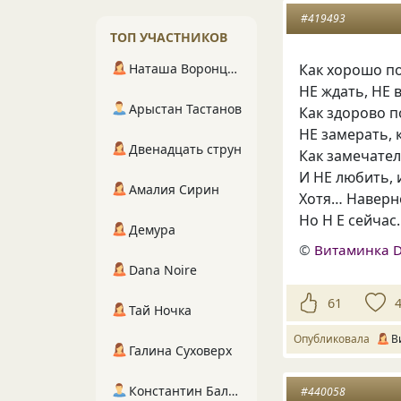
#419493
ТОП УЧАСТНИКОВ
Наташа Воронцова
Как хорошо п
НЕ ждать, НЕ 
Арыстан Тастанов
Как здорово 
НЕ замерать, 
Двенадцать струн
Как замечател
И НЕ любить, 
Амалия Сирин
Хотя… Наверн
Но Н Е
сейчас…
Демура
©
Витаминка 
Dana Noire
61
Тай Ночка
Опубликовала
В
Галина Суховерх
Константин Балухта
#440058