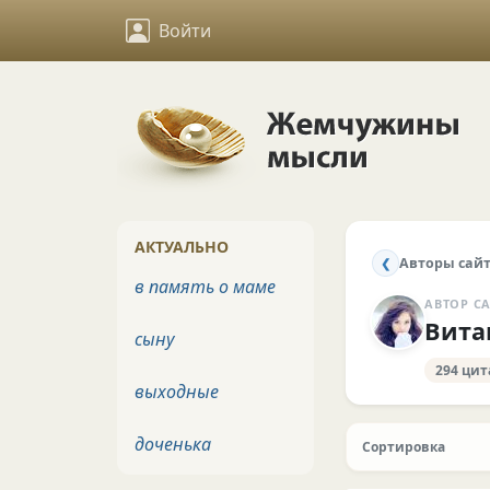
Войти
АКТУАЛЬНО
Авторы сай
❮
в память о маме
АВТОР С
Вита
сыну
294 ци
выходные
доченька
Сортировка