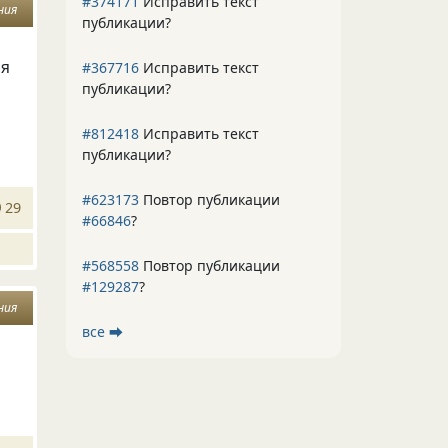
#374171
Исправить текст
ния
публикации?
ся
#367716
Исправить текст
публикации?
#812418
Исправить текст
публикации?
#623173
Повтор публикации
29
#66846
?
#568558
Повтор публикации
#129287
?
ния
все ⮕