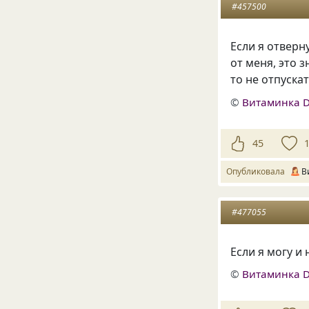
#457500
Если я отверн
от меня, это 
то не отпуска
©
Витаминка 
45
Опубликовала
В
#477055
Если я могу и 
©
Витаминка 