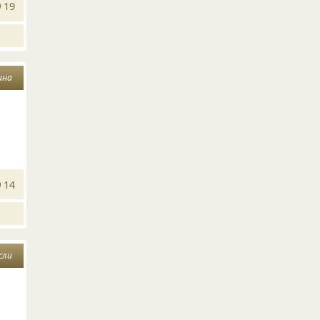
19
ина
14
сли