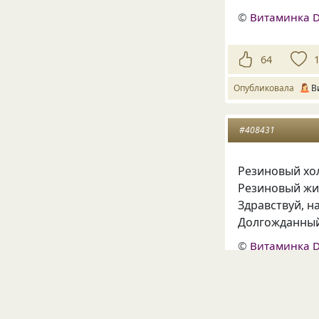
©
Витаминка 
64
Опубликовала
В
#408431
Резиновый хо
Резиновый ж
Здравствуй, 
Долгожданный
©
Витаминка 
32
Опубликовала
В