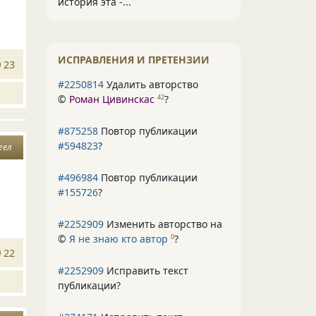
история эта -...
ИСПРАВЛЕНИЯ И ПРЕТЕНЗИИ
23
#2250814
Удалить авторство
©
Роман Цивинскас
?
42
#875258
Повтор публикации
#594823
?
гел
#496984
Повтор публикации
#155726
?
#2252909
Изменить авторство на
©
Я не знаю кто автор
?
0
22
#2252909
Исправить текст
публикации?