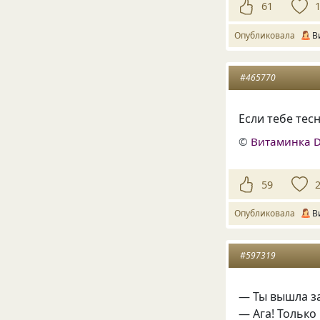
61
Опубликовала
В
#465770
Если тебе тес
©
Витаминка 
59
Опубликовала
В
#597319
— Ты вышла за
— Ага! Только