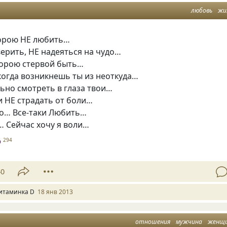
любовь
жи
орою НЕ любить…
верить, НЕ надеяться на чудо…
порою стервой быть…
когда возникнешь ты из неоткуда…
ьно смотреть в глаза твои…
и НЕ страдать от боли…
о… Все-таки Любить…
 Сейчас хочу я воли…
D
294
40
итаминка D
18 янв 2013
отношения
мужчина
женщ