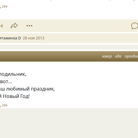
D
294
14
итаминка D
28 ноя 2013
юмор
еда
праздн
лодильник,
ивот…
наш любимый праздник,
 Новый Год!
D
294
5
итаминка D
01 янв 2013