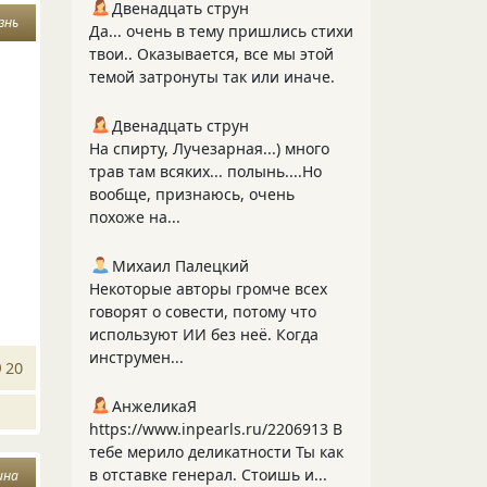
Двенадцать струн
знь
Да... очень в тему пришлись стихи
твои.. Оказывается, все мы этой
темой затронуты так или иначе.
Двенадцать струн
На спирту, Лучезарная...) много
трав там всяких... полынь....Но
вообще, признаюсь, очень
похоже на...
Михаил Палецкий
Некоторые авторы громче всех
говорят о совести, потому что
используют ИИ без неё. Когда
инструмен...
20
АнжеликаЯ
https://www.inpearls.ru/2206913 В
тебе мерило деликатности Ты как
в отставке генерал. Стоишь и...
ина