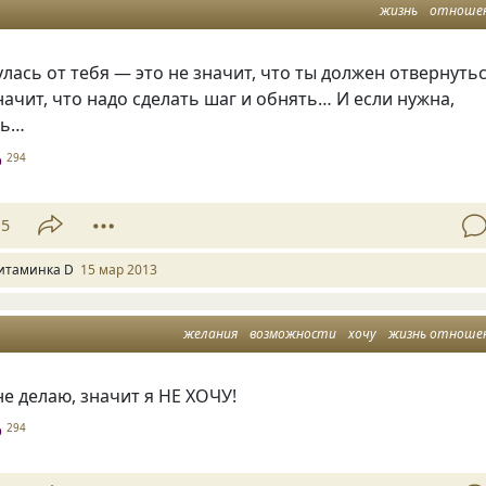
жизнь
отноше
улась от тебя — это не значит, что ты должен отвернуть
значит, что надо сделать шаг и обнять… И если нужна,
ть…
D
294
15
итаминка D
15 мар 2013
желания
возможности
хочу
жизнь отноше
не делаю, значит я НЕ ХОЧУ!
D
294