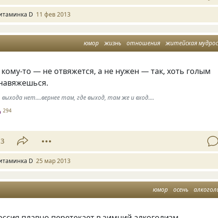
итаминка D
11 фев 2013
юмор
жизнь
отношения
житейская мудро
 кому-то — не отвяжется, а не нужен — так, хоть голым
 навяжешься.
, выхода нет....вернее там, где выход, там же и вход....
D
294
13
итаминка D
25 мар 2013
юмор
осень
алкогол
ессия плавно перетекает в зимний алкоголизм…