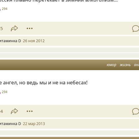
D
294
15
итаминка D
26 ноя 2012
юмор
жизнь
ан
е ангел, но ведь мы и не на небесах!
D
294
14
итаминка D
22 мар 2013