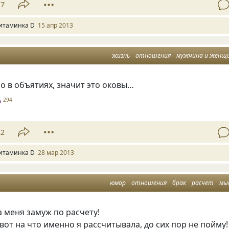
17
итаминка D
15 апр 2013
жизнь
отношения
мужчина и женщ
но в объятиях, значит это оковы…
D
294
22
итаминка D
28 мар 2013
юмор
отношения
брак
расчет
мы
 меня замуж по расчету!
 вот на что именно я рассчитывала, до сих пор не пойму!