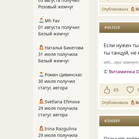
03 августа получил
Розовый жемчуг
Опубликовала
В
Mh Fav
01 августа получил
#463928
Белый жемчуг
Если нужен ты
Наталья Бикетова
ты танцуй, не
31 июля получила
Белый жемчуг
мда... круг замкнут
©
Витаминка 
Роман Цивинскас
30 июля получил
статус автора
65
Svetlana Efimova
Опубликовала
В
29 июля получила
статус автора
#386899
Irina Razgulina
29 июля получила
Осенняя депр