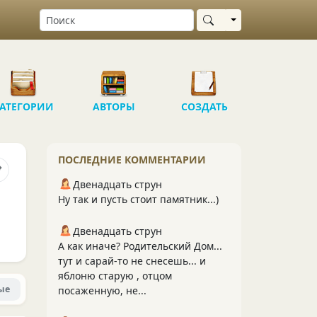
Выбрать область
АТЕГОРИИ
АВТОРЫ
СОЗДАТЬ
ПОСЛЕДНИЕ КОММЕНТАРИИ
Двенадцать струн
Ну так и пусть стоит памятник...)
Двенадцать струн
А как иначе? Родительский Дом...
тут и сарай-то не снесешь... и
яблоню старую , отцом
ые
посаженную, не...