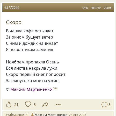
#2172046
снег
ветер
осень
Скоро
В чашке кофе остывает
За окном бушует ветер
С ним и дождик начинает
Я по зонтикам заметил
Ноябрем пропахла Осень
Вся листва накрыла лужи
Скоро первый снег попросит
Заглянуть ко мне на ужин
©
Максим Мартыненко
564
21
3
3
Опубликовал(а)
Максим Мартыненко
28 окт 2025