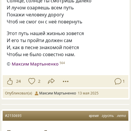
Солнце, солнце ты смотришь далеко
И лучом озаряешь всем путь
Покажи человеку дорогу
Чтоб не смог он с неё повернуть
Этот путь нашей жизнью зовется
И его ты пройти должен сам
И, как в песне знакомой поётся
Чтобы не было совестно нам.
©
Максим Мартыненко
564
24
2
1
Опубликовал(а)
Максим Мартыненко
13 мая 2025
#2150695
время
грусть
лето