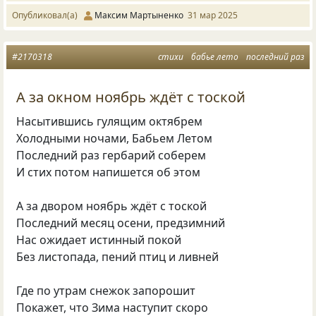
Опубликовал(а)
Максим Мартыненко
31 мар 2025
#2170318
стихи
бабье лето
последний раз
А за окном ноябрь ждёт с тоской
Насытившись гулящим октябрем
Холодными ночами, Бабьем Летом
Последний раз гербарий соберем
И стих потом напишется об этом
А за двором ноябрь ждёт с тоской
Последний месяц осени, предзимний
Нас ожидает истинный покой
Без листопада, пений птиц и ливней
Где по утрам снежок запорошит
Покажет, что Зима наступит скоро