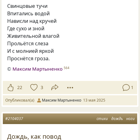
Свинцовые тучи
Впитались водой
Нависли над кручей
Где сухо и зной
Живительной влагой
Прольётся слеза
И с молнией яркой
Проснётся гроза.
©
Максим Мартыненко
564
22
3
1
Опубликовал(а)
Максим Мартыненко
13 мая 2025
#2104037
стихи
дождь
ноги
Дождь, как повод