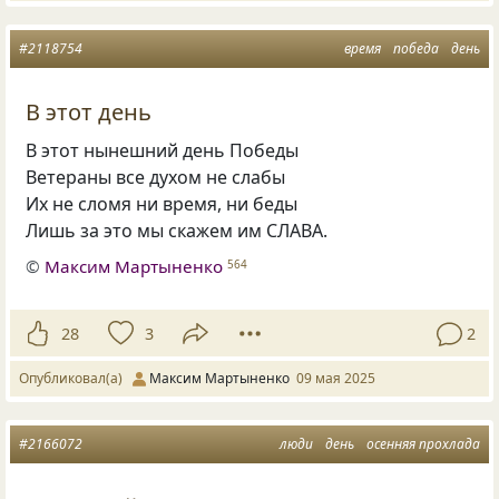
#2118754
время
победа
день
В этот день
В этот нынешний день Победы
Ветераны все духом не слабы
Их не сломя ни время, ни беды
Лишь за это мы скажем им СЛАВА.
©
Максим Мартыненко
564
28
3
2
Опубликовал(а)
Максим Мартыненко
09 мая 2025
#2166072
люди
день
осенняя прохлада