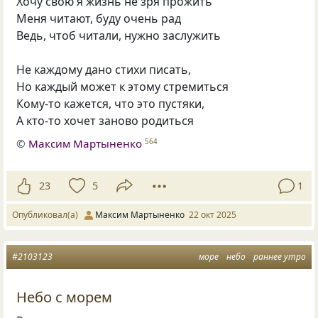
Хочу свою я жизнь не зря прожить
Меня читают, буду очень рад
Ведь, чтоб читали, нужно заслужить
Не каждому дано стихи писать,
Но каждый может к этому стремиться
Кому-то кажется, что это пустяки,
А кто-то хочет заново родиться
©
Максим Мартыненко
564
23
5
1
Опубликовал(а)
Максим Мартыненко
22 окт 2025
#2103123
море
небо
раннее утро
Небо с морем