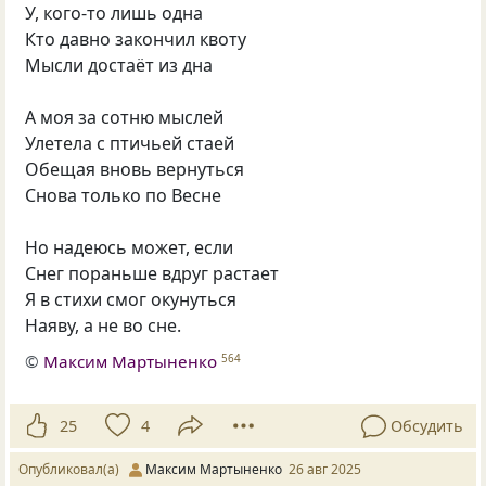
У, кого-то лишь одна
Кто давно закончил квоту
Мысли достаёт из дна
А моя за сотню мыслей
Улетела с птичьей стаей
Обещая вновь вернуться
Снова только по Весне
Но надеюсь может, если
Снег пораньше вдруг растает
Я в стихи смог окунуться
Наяву, а не во сне.
©
Максим Мартыненко
564
25
4
Обсудить
Опубликовал(а)
Максим Мартыненко
26 авг 2025