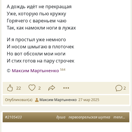
А дождь идёт не прекращая
Уже, которую пью кружку
Горячего с вареньем чаю
Так, как намокли ноги в лужах
И я простыл уже немного
И носом шмыгаю в плоточек
Но вот обсохли мои ноги
И стих готов на пару строчек
©
Максим Мартыненко
564
22
2
2
Опубликовал(а)
Максим Мартыненко
27 мар 2025
#2105433
душа
первоапрельская шутка
теплая постель