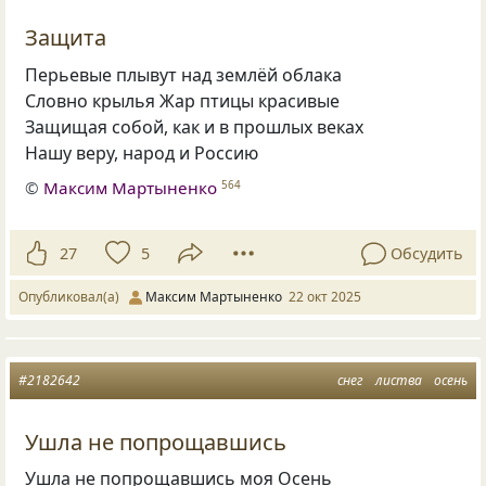
Защита
Перьевые плывут над землёй облака
Словно крылья Жар птицы красивые
Защищая собой, как и в прошлых веках
Нашу веру, народ и Россию
©
Максим Мартыненко
564
27
5
Обсудить
Опубликовал(а)
Максим Мартыненко
22 окт 2025
#2182642
снег
листва
осень
Ушла не попрощавшись
Ушла не попрощавшись моя Осень