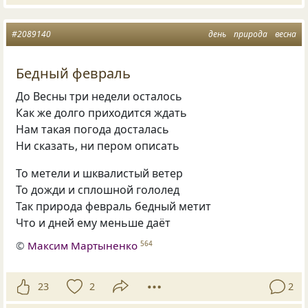
#2089140
день
природа
весна
Бедный февраль
До Весны три недели осталось
Как же долго приходится ждать
Нам такая погода досталась
Ни сказать, ни пером описать
То метели и шквалистый ветер
То дожди и сплошной гололед
Так природа февраль бедный метит
Что и дней ему меньше даёт
©
Максим Мартыненко
564
23
2
2