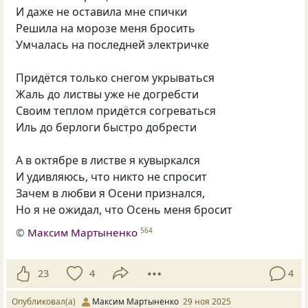
И даже не оставила мне спички
Решила на морозе меня бросить
Умчалась на последней электричке
Придётся только снегом укрываться
Жаль до листвы уже не догребсти
Своим теплом придётся согреваться
Иль до берлоги быстро добрести
А в октябре в листве я кувыркался
И удивляюсь, что никто не спросит
Зачем в любви я Осени признался,
Но я не ожидал, что Осень меня бросит
©
Максим Мартыненко
564
23
4
4
Опубликовал(а)
Максим Мартыненко
29 ноя 2025