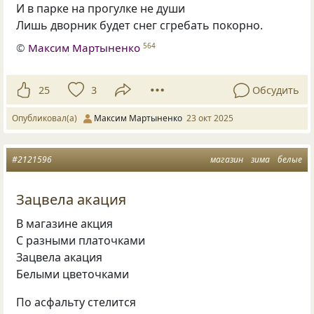
И в парке на прогулке не души
Лишь дворник будет снег сгребать покорно.
©
Максим Мартыненко
564
25
3
Обсудить
Опубликовал(а)
Максим Мартыненко
23 окт 2025
#2121596
магазин
зима
белые
Зацвела акация
В магазине акция
С разными платочками
Зацвела акация
Белыми цветочками
По асфальту стелится