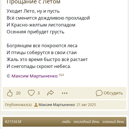
Прощание с Летом
Уходит Лето, ну и пусть
Всё сменится дождливою прохладой
И Красно-желтым листопадом
Осенняя прибудет грусть
Богрянцем все покроются леса
И птицы соберутся в свои стаи
Жаль это время быстро всё растает
И снегопады скроют небеса.
©
Максим Мартыненко
564
20
3
Обсудить
Опубликовал(а)
Максим Мартыненко
21 авг 2025
#2153638
люди
последний день
осенний день