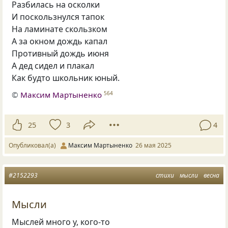
Разбилась на осколки
И поскользнулся тапок
На ламинате скользком
А за окном дождь капал
Противный дождь июня
А дед сидел и плакал
Как будто школьник юный.
©
Максим Мартыненко
564
25
3
4
Опубликовал(а)
Максим Мартыненко
26 мая 2025
#2152293
стихи
мысли
весна
Мысли
Мыслей много у, кого-то