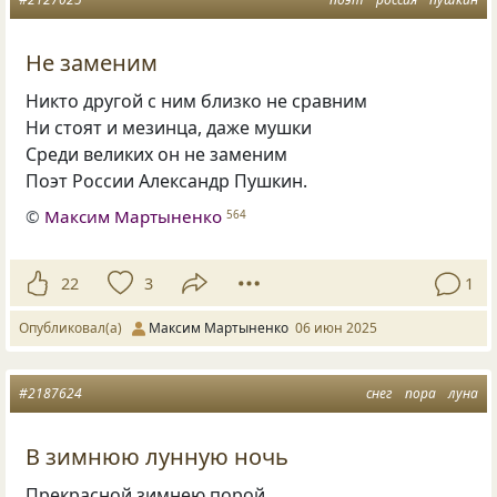
Не заменим
Никто другой с ним близко не сравним
Ни стоят и мезинца, даже мушки
Среди великих он не заменим
Поэт России Александр Пушкин.
©
Максим Мартыненко
564
22
3
1
Опубликовал(а)
Максим Мартыненко
06 июн 2025
#2187624
снег
пора
луна
В зимнюю лунную ночь
Прекрасной зимнею порой