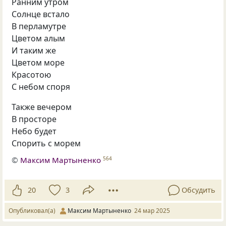
Ранним утром
Солнце встало
В перламутре
Цветом алым
И таким же
Цветом море
Красотою
С небом споря
Также вечером
В просторе
Небо будет
Спорить с морем
©
Максим Мартыненко
564
20
3
Обсудить
Опубликовал(а)
Максим Мартыненко
24 мар 2025