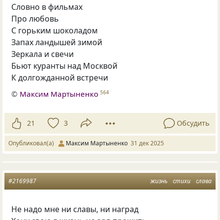
Словно в фильмах
Про любовь
С горьким шоколадом
Запах ландышей зимой
Зеркала и свечи
Бьют куранты над Москвой
К долгожданной встречи
©
Максим Мартыненко
564
21
3
Обсудить
Опубликовал(а)
Максим Мартыненко
31 дек 2025
#2169987
жизнь
стихи
слава
Не надо мне ни славы, ни наград