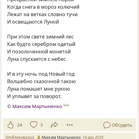
Когда снега в мороз колючий
Лежат на ветках словно тучи
И освещаются Луной
При этом свете зимний лес
Как будто серебром одетый
И позолоченной монетой
Луна спускается с небес
И в эту ночь под Новый год
Волшебно сказочной такою
Луна помашет мне рукою
И уплывёт за поворот.
©
Максим Мартыненко
564
24
5
Обсудить
Опубликовал(а)
Максим Мартыненко
14 дек 2025