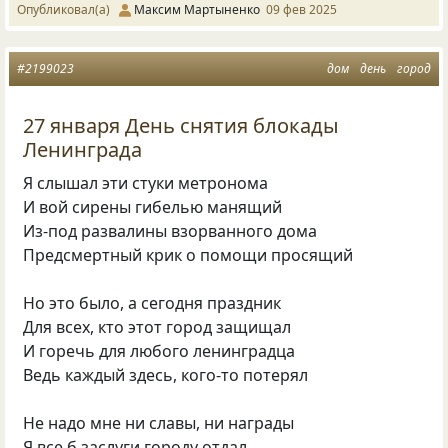
Опубликовал(а)
Максим Мартыненко
09 фев 2025
#2199023
дом
день
город
27 января День снятия блокады
Ленинграда
Я слышал эти стуки метронома
И вой сирены гибелью манящий
Из-под развалины взорванного дома
Предсмертный крик о помощи просящий
Но это было, а сегодня праздник
Для всех, кто этот город защищал
И горечь для любого ленинградца
Ведь каждый здесь, кого-то потерял
Не надо мне ни славы, ни награды
Я все б заслуги городу отдал