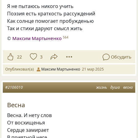
Я не пытаюсь никого учить
Поэзия есть краткость рассуждений
Как солнце помогает пробужденью
Так и стихи даруют смысл жить
©
Максим Мартыненко
564
22
3
Обсудить
Опубликовал(а)
Максим Мартыненко
21 мар 2025
#2106010
жизнь
душа
весна
Весна
Весна. И нету слов
От восхищенья
Сердце замирает
В приятной неге