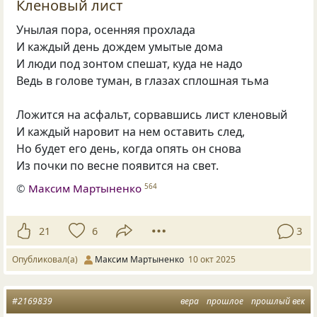
Кленовый лист
Унылая пора, осенняя прохлада
И каждый день дождем умытые дома
И люди под зонтом спешат, куда не надо
Ведь в голове туман, в глазах сплошная тьма
Ложится на асфальт, сорвавшись лист кленовый
И каждый наровит на нем оставить след,
Но будет его день, когда опять он снова
Из почки по весне появится на свет.
©
Максим Мартыненко
564
21
6
3
Опубликовал(а)
Максим Мартыненко
10 окт 2025
#2169839
вера
прошлое
прошлый век