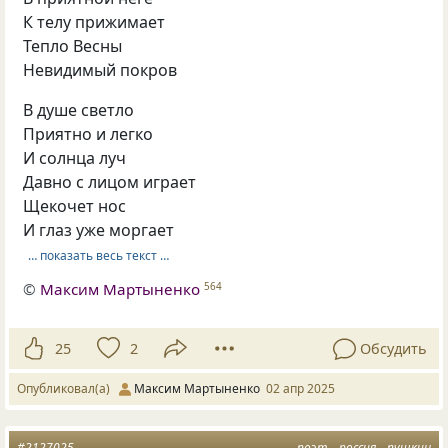
К телу прижимает
Тепло Весны
Невидимый покров
В душе светло
Приятно и легко
И солнца луч
Давно с лицом играет
Щекочет нос
И глаз уже моргает
… показать весь текст …
©
Максим Мартыненко
564
25
2
Обсудить
Опубликовал(а)
Максим Мартыненко
02 апр 2025
#2127025
поэт
россия
пушкин