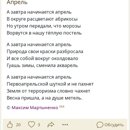
Апрель
А завтра начинается апрель
В округе расцветают абрикосы
Но утром передали, что морозы
Ворвутся в нашу тёплую постель
А завтра начинается апрель
Природа свои краски разбросала
И все собой вокруг околдовало
Гуашь зимы, сменила акварель
А завтра начинается апрель
Первоапрельской шуткой и не пахнет
Земля от терроризма словно чахнет
Весна пришла, а на душе метель.
©
Максим Мартыненко
564
20
3
Обсудить