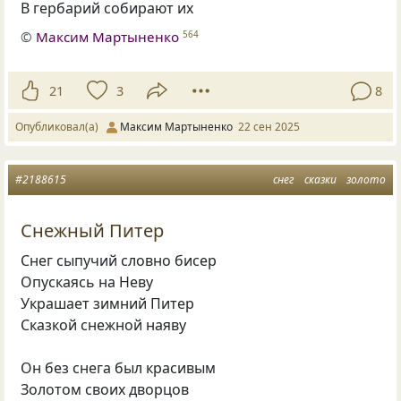
В гербарий собирают их
©
Максим Мартыненко
564
21
3
8
Опубликовал(а)
Максим Мартыненко
22 сен 2025
#2188615
снег
сказки
золото
Снежный Питер
Снег сыпучий словно бисер
Опускаясь на Неву
Украшает зимний Питер
Сказкой снежной наяву
Он без снега был красивым
Золотом своих дворцов