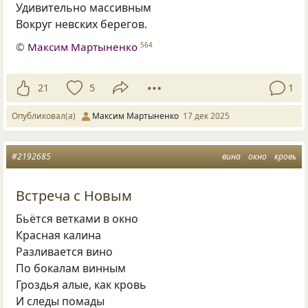
Удивительно массивным
Вокруг невских берегов.
©
Максим Мартыненко
564
21
5
1
Опубликовал(а)
Максим Мартыненко
17 дек 2025
#2192685
вина
окно
кровь
Встреча с Новым
Бьётся ветками в окно
Красная калина
Разливается вино
По бокалам винным
Гроздья алые, как кровь
И следы помады