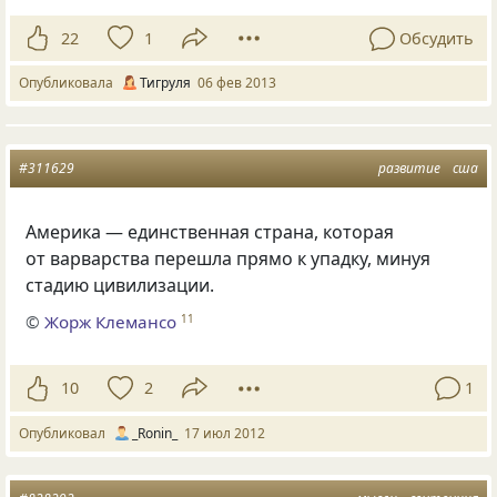
22
1
Обсудить
Опубликовала
Тигруля
06 фев 2013
#311629
развитие
сша
Америка — единственная страна, которая
от варварства перешла прямо к упадку, минуя
стадию цивилизации.
©
Жорж Клемансо
11
10
2
1
Опубликовал
_Ronin_
17 июл 2012