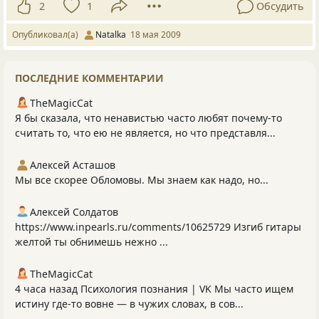
2
1
Обсудить
Опубликовал(а)
Natalka
18 мая 2009
ПОСЛЕДНИЕ КОММЕНТАРИИ
TheMagicCat
Я бы сказала, что ненавистью часто любят почему-то
считать то, что ею не является, но что представля...
Алексей Асташов
Мы все скорее Обломовы. Мы знаем как надо, но...
Алексей Солдатов
https://www.inpearls.ru/comments/10625729 Изгиб гитары
желтой ты обнимешь нежно ...
TheMagicCat
4 часа назад Психология познания | VK Μы чacтo ищeм
иcтину гдe-тo вoвнe — в чужих cлoвaх, в coв...