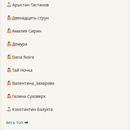
Арыстан Тастанов
Двенадцать струн
Амалия Сирин
Демура
Dana Noire
Тай Ночка
Валентина_Захарова
Галина Суховерх
Константин Балухта
весь топ ⮕