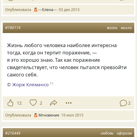
Опубликовала
---Елена---
03 дек 2013
#780174
жизнь
мысли
Жизнь любого человека наиболее интересна
тогда, когда он терпит поражение, —
я это хорошо знаю. Так как поражение
свидетельствует, что человек пытался превзойти
самого себя.
©
Жорж Клемансо
11
12
2
2
Опубликовала
Мгновение
19 июл 2015
#216449
любовь
афоризм