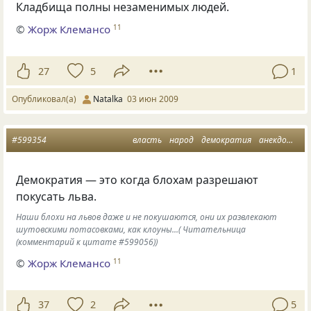
Кладбища полны незаменимых людей.
©
Жорж Клемансо
11
27
5
1
Опубликовал(а)
Natalka
03 июн 2009
#599354
власть
народ
демократия
анекдоты
Демократия — это когда блохам разрешают
покусать льва.
Наши блохи на львов даже и не покушаются, они их развлекают
шутовскими потасовками, как клоуны...( Читательница
(комментарий к цитате #599056))
©
Жорж Клемансо
11
37
2
5