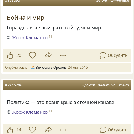
#828292
мысли
сентенция
Война и мир.
Гораздо легче выиграть войну, чем мир.
©
Жорж Клемансо
11
20
Обсудить
Опубликовал
Вячеслав Орехов
24 окт 2015
#2166296
ирония
политика
крыса
Политика — это возня крыс в сточной канаве.
©
Жорж Клемансо
11
14
Обсудить