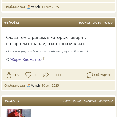
Опубликовал
Vanch
11 окт 2025
#2165992
ирония
слава
позор
Слава тем странам, в которых говорят;
позор тем странам, в которых молчат.
Gloire aux pays où l'on parle, honte aux pays où l'on se tait.
©
Жорж Клемансо
11
13
1
Обсудить
Опубликовал
Vanch
10 окт 2025
#1842751
цивилизация
америка
декаданс