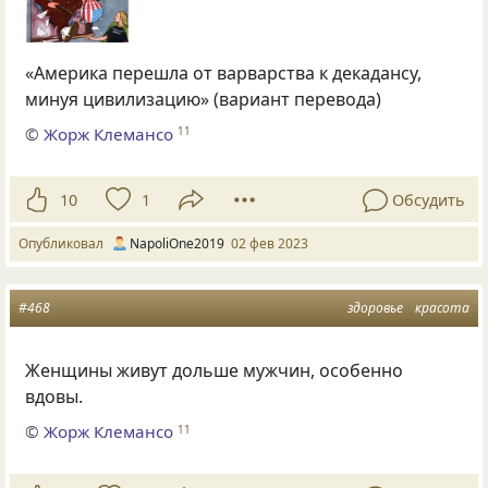
«Америка перешла от варварства к декадансу,
минуя цивилизацию» (вариант перевода)
©
Жорж Клемансо
11
10
1
Обсудить
Опубликовал
NapoliOne2019
02 фев 2023
#468
здоровье
красота
Женщины живут дольше мужчин, особенно
вдовы.
©
Жорж Клемансо
11