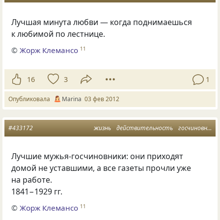
Лучшая минута любви — когда поднимаешься
к любимой по лестнице.
©
Жорж Клемансо
11
16
3
1
Опубликовала
Мarina
03 фев 2012
#433172
жизнь
действительность
госчиновники
Лучшие мужья-госчиновники: они приходят
домой не уставшими, а все газеты прочли уже
на работе.
1841−1929 гг.
©
Жорж Клемансо
11