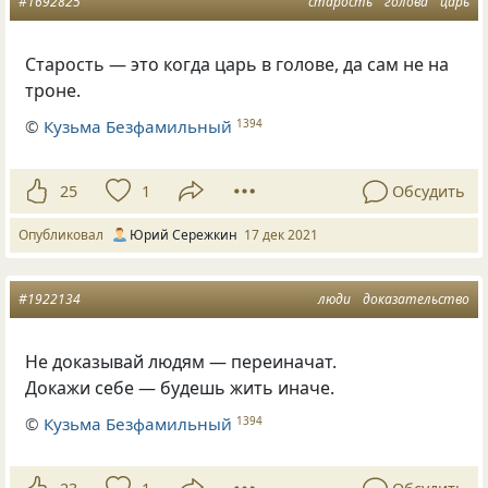
#1692825
старость
голова
царь
Старость — это когда царь в голове, да сам не на
троне.
©
Кузьма Безфамильный
1394
25
1
Обсудить
Опубликовал
Юрий Сережкин
17 дек 2021
#1922134
люди
доказательство
Не доказывай людям — переиначат.
Докажи себе — будешь жить иначе.
©
Кузьма Безфамильный
1394