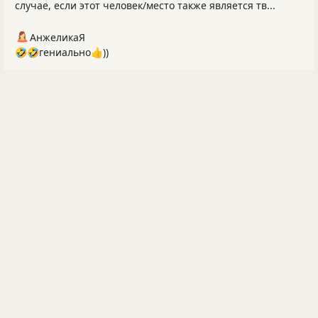
случае, если этот человек/место также является тв...
АнжеликаЯ
🤣🤣гениально👍))
Владимир Кудрявцев-я
(пессимизм + негатив)²= личный армагеддон души! 😢
АнжеликаЯ
В зажор ночной ходили Мы с котом вдвоём Теперь не
помещаюсь Я в дверной проём))
АнжеликаЯ
Денежки как женщины Коварны и хитры А чтоб не
исчезали Я припрячу их в лифчик И трусы)))😂
ещё комментарии ⮕
ЛУЧШИЕ КОММЕНТАРИИ ЗА СУТКИ