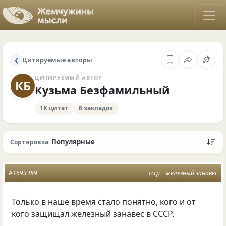
Цитируемые авторы
❮
ЦИТИРУЕМЫЙ АВТОР
КБ
Кузьма Безфамильный
1K цитат
6 закладок
Популярные
Сортировка:
#1693389
ссср
железный занавес
Только в наше время стало понятно, кого и от
кого защищал железный занавес в СССР.