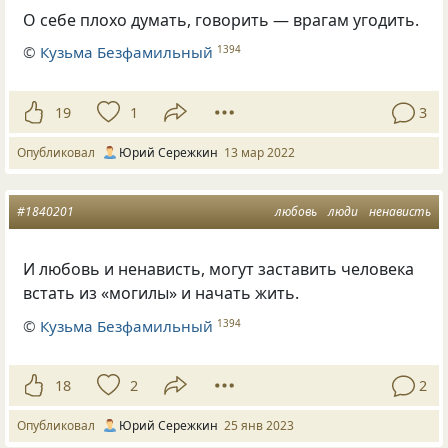
О себе плохо думать, говорить — врагам угодить.
©
Кузьма Безфамильный
1394
19
1
3
Опубликовал
Юрий Сережкин
13 мар 2022
#1840201
любовь
люди
ненависть
И любовь и ненависть, могут заставить человека
встать из «могилы» и начать жить.
©
Кузьма Безфамильный
1394
18
2
2
Опубликовал
Юрий Сережкин
25 янв 2023