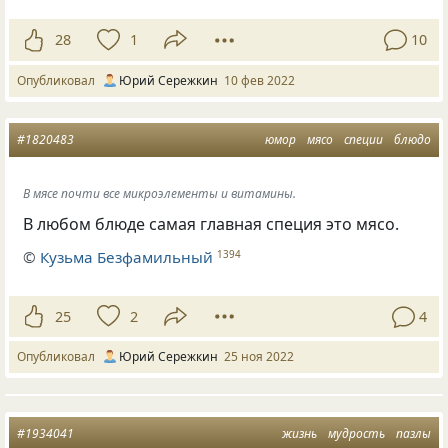
28
1
10
Опубликовал
Юрий Сережкин
10 фев 2022
#1820483
юмор
мясо
специи
блюдо
В мясе почти все микроэлементы и витамины.
В любом блюде самая главная специя это мясо.
©
Кузьма Безфамильный
1394
25
2
4
Опубликовал
Юрий Сережкин
25 ноя 2022
#1934041
жизнь
мудрость
пазлы