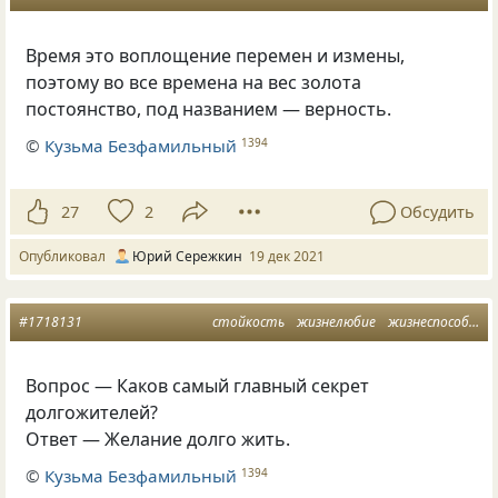
Время это воплощение перемен и измены,
поэтому во все времена на вес золота
постоянство, под названием — верность.
©
Кузьма Безфамильный
1394
27
2
Обсудить
Опубликовал
Юрий Сережкин
19 дек 2021
#1718131
стойкость
жизнелюбие
жизнеспособность
Вопрос — Каков самый главный секрет
долгожителей?
Ответ — Желание долго жить.
©
Кузьма Безфамильный
1394