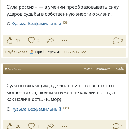
Сила россиян — в умении преобразовывать силу
ударов судьбы в собственную энергию жизни.
©
Кузьма Безфамильный
1394
17
2
2
Опубликовал
Юрий Сережкин
06 июн 2022
#1857656
юмор
личность
люди
Судя по входящим, где большинство звонков от
мошенников, людям я нужен не как личность, а
как наличность. (Юмор).
©
Кузьма Безфамильный
1394
20
1
1