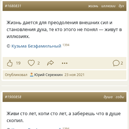
#1680831
жизнь
иллюзии
дух
Жизнь дается для преодоления внешних сил и
становления духа, те кто этого не понял — живут в
иллюзиях.
©
Кузьма Безфамильный
1394
19
2
2
Опубликовал
Юрий Сережкин
23 ноя 2021
#1900858
душа
годы
Живи сто лет, копи сто лет, а заберешь что в душе
скопил.
1394