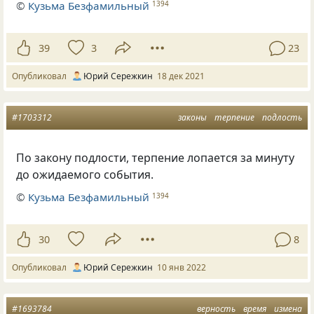
©
Кузьма Безфамильный
1394
39
3
23
Опубликовал
Юрий Сережкин
18 дек 2021
#1703312
законы
терпение
подлость
По закону подлости, терпение лопается за минуту
до ожидаемого события.
©
Кузьма Безфамильный
1394
30
8
Опубликовал
Юрий Сережкин
10 янв 2022
#1693784
верность
время
измена