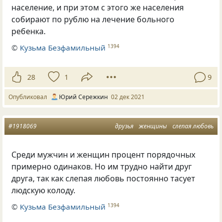
население, и при этом с этого же населения
собирают по рублю на лечение больного
ребенка.
©
Кузьма Безфамильный
1394
28
1
9
Опубликовал
Юрий Сережкин
02 дек 2021
#1918069
друзья
женщины
слепая любовь
Среди мужчин и женщин процент порядочных
примерно одинаков. Но им трудно найти друг
друга, так как слепая любовь постоянно тасует
людскую колоду.
©
Кузьма Безфамильный
1394