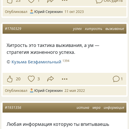
23
1
Обсудить
Опубликовал
Юрий Сережкин
11 окт 2023
#1760329
успех
хитрость
выживание
Хитрость это тактика выживания, а ум —
стратегия жизненного успеха.
©
Кузьма Безфамильный
1394
20
3
1
Опубликовал
Юрий Сережкин
22 мая 2022
#1931356
истина
мера
информация
Любая информация которую ты впитываешь