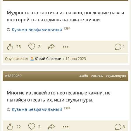
Мудрость это картина из пазлов, последние пазлы
к которой ты находишь на закате жизни.
©
Кузьма Безфамильный
1394
25
2
1
Опубликовал
Юрий Сережкин
12 ноя 2023
#1879289
люди
камень
скульптура
Многие из людей это неотесанные камни, не
пытайся отесать их, ищи скульптуры.
©
Кузьма Безфамильный
1394
22
2
8