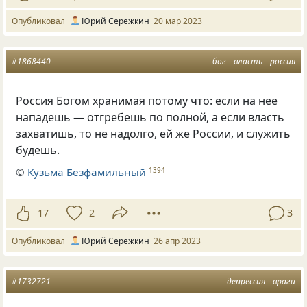
Опубликовал
Юрий Сережкин
20 мар 2023
#1868440
бог
власть
россия
Россия Богом хранимая потому что: если на нее
нападешь — отгребешь по полной, а если власть
захватишь, то не надолго, ей же России, и служить
будешь.
©
Кузьма Безфамильный
1394
17
2
3
Опубликовал
Юрий Сережкин
26 апр 2023
#1732721
депрессия
враги