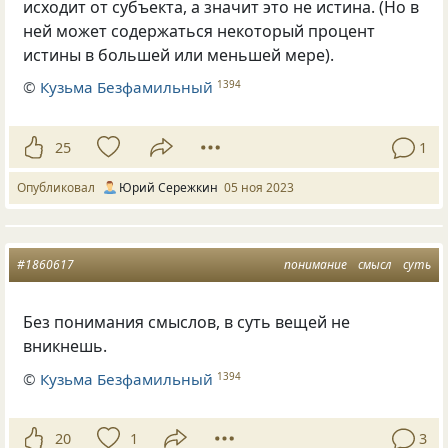
исходит от субъекта, а значит это не истина. (Но в
ней может содержаться некоторый процент
истины в большей или меньшей мере).
©
Кузьма Безфамильный
1394
25
1
Опубликовал
Юрий Сережкин
05 ноя 2023
#1860617
понимание
смысл
суть
Без понимания смыслов, в суть вещей не
вникнешь.
©
Кузьма Безфамильный
1394
20
1
3