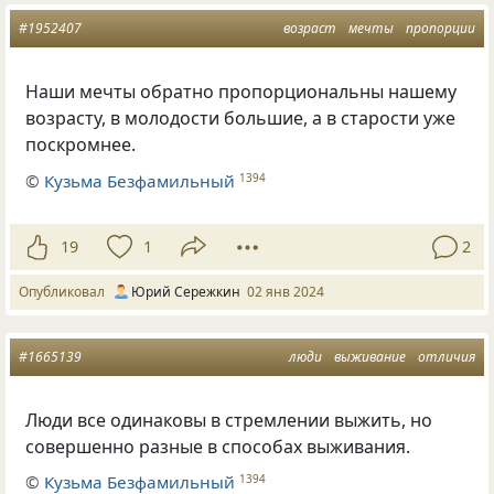
#1952407
возраст
мечты
пропорции
Наши мечты обратно пропорциональны нашему
возрасту, в молодости большие, а в старости уже
поскромнее.
©
Кузьма Безфамильный
1394
19
1
2
Опубликовал
Юрий Сережкин
02 янв 2024
#1665139
люди
выживание
отличия
Люди все одинаковы в стремлении выжить, но
совершенно разные в способах выживания.
©
Кузьма Безфамильный
1394