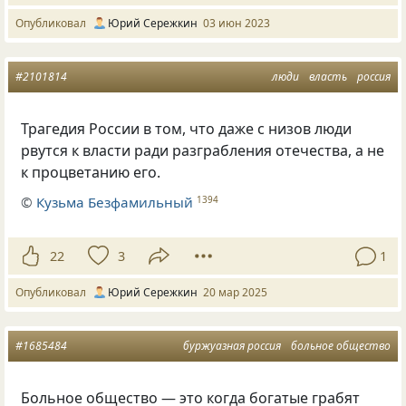
Опубликовал
Юрий Сережкин
03 июн 2023
#2101814
люди
власть
россия
Трагедия России в том, что даже с низов люди
рвутся к власти ради разграбления отечества, а не
к процветанию его.
©
Кузьма Безфамильный
1394
22
3
1
Опубликовал
Юрий Сережкин
20 мар 2025
#1685484
буржуазная россия
больное общество
Больное общество — это когда богатые грабят