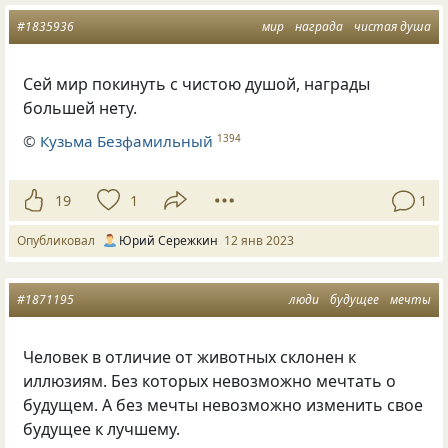
#1835936
мир
награда
чистая душа
Сей мир покинуть с чистою душой, награды
большей нету.
©
Кузьма Безфамильный
1394
19
1
1
Опубликовал
Юрий Сережкин
12 янв 2023
#1871195
люди
будущее
мечты
Человек в отличие от животных склонен к
иллюзиям. Без которых невозможно мечтать о
будущем. А без мечты невозможно изменить свое
будущее к лучшему.