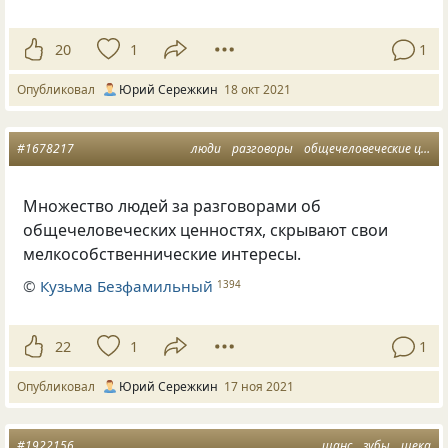
20
1
1
Опубликовал
Юрий Сережкин
18 окт 2021
#1678217
люди
разговоры
общечеловеческие ценности
Множество людей за разговорами об
общечеловеческих ценностях, скрывают свои
мелкособственнические интересы.
©
Кузьма Безфамильный
1394
22
1
1
Опубликовал
Юрий Сережкин
17 ноя 2021
#1922156
шанс
зубы
щека