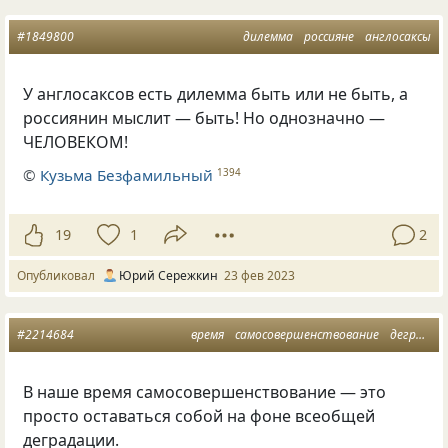
#1849800
дилемма
россияне
англосаксы
У англосаксов есть дилемма быть или не быть, а
россиянин мыслит — быть! Но однозначно —
ЧЕЛОВЕКОМ!
©
Кузьма Безфамильный
1394
19
1
2
Опубликовал
Юрий Сережкин
23 фев 2023
#2214684
время
самосовершенствование
деградация
В наше время самосовершенствование — это
просто оставаться собой на фоне всеобщей
деградации.