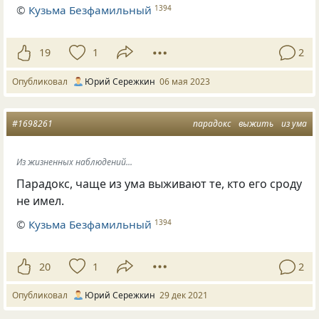
©
Кузьма Безфамильный
1394
19
1
2
Опубликовал
Юрий Сережкин
06 мая 2023
#1698261
парадокс
выжить
из ума
Из жизненных наблюдений...
Парадокс, чаще из ума выживают те, кто его сроду
не имел.
©
Кузьма Безфамильный
1394
20
1
2
Опубликовал
Юрий Сережкин
29 дек 2021