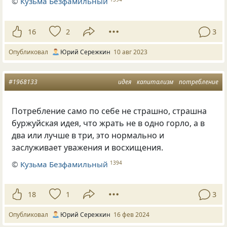
©
Кузьма Безфамильный
16
2
3
Опубликовал
Юрий Сережкин
10 авг 2023
#1968133
идея
капитализм
потребление
Потребление само по себе не страшно, страшна
буржуйская идея, что жрать не в одно горло, а в
два или лучше в три, это нормально и
заслуживает уважения и восхищения.
©
Кузьма Безфамильный
1394
18
1
3
Опубликовал
Юрий Сережкин
16 фев 2024