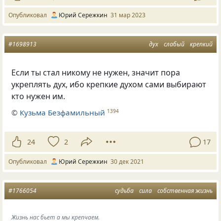
Опубликовал
Юрий Сережкин
31 мар 2023
#1698913
дух
слабый
крепкий
Если ты стал никому не нужен, значит пора
укреплять дух, ибо крепкие духом сами выбирают
кто нужен им.
©
Кузьма Безфамильный
1394
24
2
17
Опубликовал
Юрий Сережкин
30 дек 2021
#1766054
судьба
сила
собственная жизнь
Жизнь нас бьет а мы крепчаем.