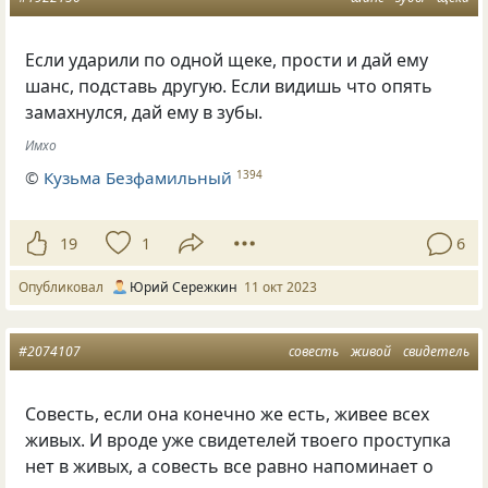
Если ударили по одной щеке, прости и дай ему
шанс, подставь другую. Если видишь что опять
замахнулся, дай ему в зубы.
Имхо
©
Кузьма Безфамильный
1394
19
1
6
Опубликовал
Юрий Сережкин
11 окт 2023
#2074107
совесть
живой
свидетель
Совесть, если она конечно же есть, живее всех
живых. И вроде уже свидетелей твоего проступка
нет в живых, а совесть все равно напоминает о