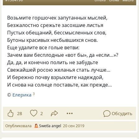
Возьмите горшочек запутанных мыслей,
Безжалостно срежьте засохшие листья
Пустых обещаний
,
бессмысленных слов,
Бутоны красивых несбывшихся снов.
Еще удалите все голые ветви:
Зачем вам бесплодные
«
вот бы», да «если…»?
Да
,
да
,
и конечно полить не забудьте
Свежайшей росою желанья стать лучше…
И бережно почву взрыхлите надеждой,
И снова на солнце поставьте
,
как прежде…
©
Елерика
3
28
2
Обсудить
Опубликовала
Swetla angel
20 сен 2019