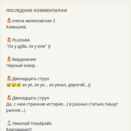
ПОСЛЕДНИЕ КОММЕНТАРИИ
елена малиновская 2
Камышев.
PLutоvkА
"Ох у дуба, ох у ели" ))
Вирджиния
Чёрный юмор.
Двенадцать струн
😅😅😅 ах уе, ах уе... ах уехал, дорогой...))
Двенадцать струн
Да, с ним странная история...) в разных статьях пишут
разное...)
Николай Гольбрайх
Благодарю!!!