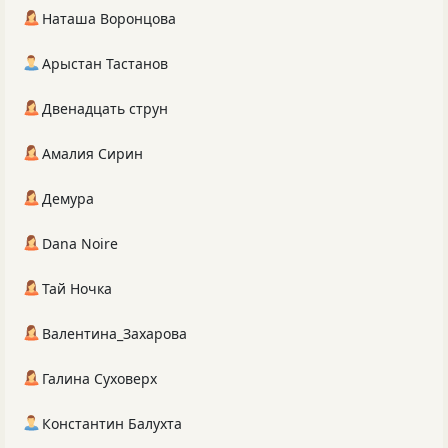
Наташа Воронцова
Арыстан Тастанов
Двенадцать струн
Амалия Сирин
Демура
Dana Noire
Тай Ночка
Валентина_Захарова
Галина Суховерх
Константин Балухта