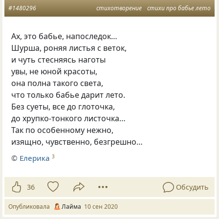
#1480296
стихотворение
стихи про бабье лето
Ах, это бабье, напоследок…
Шурша, роняя листья с веток,
и чуть стесняясь наготы
увы, не юной красоты,
она полна такого света,
что только бабье дарит лето.
Без суеты, все до глоточка,
до хрупко-тонкого листочка…
Так по особенному нежно,
изящно, чувственно, безгрешно…
©
Елерика
3
36
Обсудить
Опубликовала
Лайма
10 сен 2020