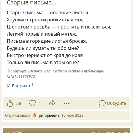
Старые письма....
Старые письма — опавшие листья —
Хрупкие строчки робких надежд,
Шепотом просьба — простить и не злиться,
Легкий порыв и новый мятеж.
Письма в горящие листья бросая,
Будешь ли думать ты обо мне?
Быстро чернеют от края до края
Только ли письма в этом огне?
© Copyright: Елерика, 2021 Свидетельство о публикации
№121011803972
©
Елерика
3
38
1
Обсудить
Опубликовала
Григорьевна
10 июн 2023
#1304796
стихи
слова
мысли