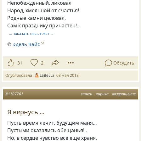
Непобеждённый, ликовал
Народ, хмельной от счастья!
Родные камни целовал,
Сам к празднику причастен!..
… показать весь текст …
©
Эдель Вайс
51
31
2
Обсудить
Опубликовала
LaBeLLa
08 мая 2018
#1107761
стихи
лирика
возвращение
Я вернусь ...
Пусть время лечит, будущим маня…
Пустыми оказались обещанья!..
Но, в сердце чувство всё ещё храня,