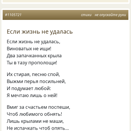
#1105721
стихи
не опускайте руки
Если жизнь не удалась
Если жизнь не удалась,
Виноватых не ищи!
Два запачканных крыла
Ты в тазу прополощи!
Их стирая
,
песню спой,
Выжми перья посильней,
И подумает любой:
Я мечтаю лишь о ней!
Вмиг за счастьем поспеши,
Чтоб любимого обнять!
Лишь крылами не маши,
Не испачкать чтоб опять…