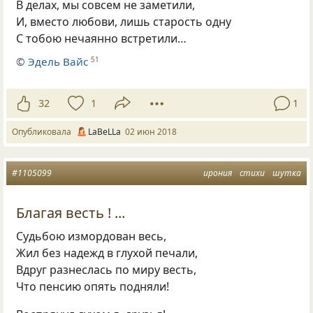
В делах
,
мы совсем не заметили,
И
,
вместо любови
,
лишь старость одну
С тобою нечаянно встретили…
©
Эдель Вайс
51
32
1
1
Опубликовала
LaBeLLa
02 июн 2018
#1105099
ирония
стихи
шутка
Благая весть ! ...
Судьбою измордован весь,
Жил без надежд в глухой печали,
Вдруг разнеслась по миру весть,
Что пенсию опять подняли!