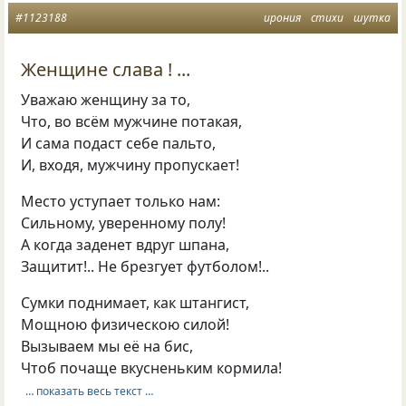
#1123188
ирония
стихи
шутка
Женщине слава ! ...
Уважаю женщину за то,
Что, во всём мужчине потакая,
И сама подаст себе пальто,
И, входя, мужчину пропускает!
Место уступает только нам:
Сильному, уверенному полу!
А когда заденет вдруг шпана,
Защитит!.. Не брезгует футболом!..
Сумки поднимает, как штангист,
Мощною физическою силой!
Вызываем мы её на бис,
Чтоб почаще вкусненьким кормила!
… показать весь текст …