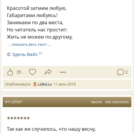
Красотой затмим любую,
Габаритами любуясь!
Занимаем по два места,
Но читатель нас простит:
Жить не можем по-другому,
… показать весь текст …
©
Эдель Вайс
51
35
2
Опубликовала
LaBeLLa
11 июн 2018
#1120547
мысли
как случилось
*******
Так как же случилось
,
что нашу весну,