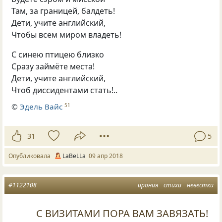
Там
,
за границей
,
балдеть!
Дети
,
учите английский,
Чтобы всем миром владеть!
С синею птицею близко
Сразу займёте места!
Дети
,
учите английский,
Чтоб диссидентами стать!..
©
Эдель Вайс
51
31
5
Опубликовала
LaBeLLa
09 апр 2018
#1122108
ирония
стихи
невестки
С ВИЗИТАМИ ПОРА ВАМ ЗАВЯЗАТЬ!