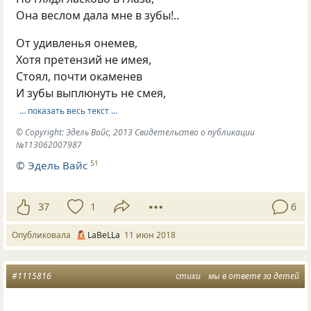
Она веслом дала мне в зубы!..
От удивленья онемев,
Хотя претензий не имея,
Стоял, почти окаменев
И зубы выплюнуть не смея,
… показать весь текст …
© Copyright: Эдель Вайс, 2013 Свидетельство о публикации
№113062007987
©
Эдель Вайс
51
37
1
6
Опубликовала
LaBeLLa
11 июн 2018
#1115816
стихи
мы в ответе за детей