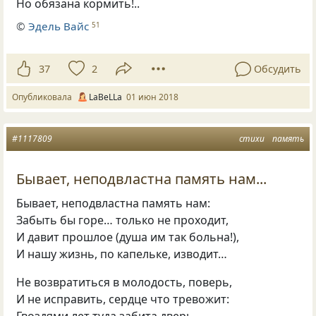
Но обязана кормить!..
©
Эдель Вайс
51
37
2
Обсудить
Опубликовала
LaBeLLa
01 июн 2018
#1117809
стихи
память
Бывает, неподвластна память нам...
Бывает
,
неподвластна память нам:
Забыть бы горе… только не проходит,
И давит прошлое
(
душа им так больна!),
И нашу жизнь
,
по капельке
,
изводит…
Не возвратиться в молодость
,
поверь,
И не исправить
,
сердце что тревожит:
Гвоздями лет туда забита дверь,