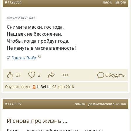
#1120864
маски
мысли
Алексею ЯСНОМУ.
Снимите маски
,
господа,
Наш век не бесконечен,
Чтобы
,
когда пройдут года,
Не кануть в маске в вечность!
©
Эдель Вайс
51
31
2
Обсудить
Опубликовала
LaBeLLa
03 июн 2018
#1118307
стихи
размышления о жизни
И снова про жизнь ...
Кому — везёт в любви, кому-то — в карты…