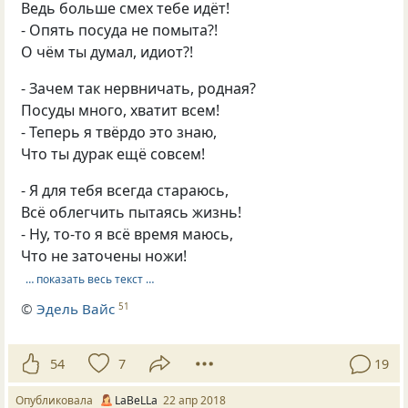
Ведь больше смех тебе идёт!
- Опять посуда не помыта?!
О чём ты думал, идиот?!
- Зачем так нервничать, родная?
Посуды много, хватит всем!
- Теперь я твёрдо это знаю,
Что ты дурак ещё совсем!
- Я для тебя всегда стараюсь,
Всё облегчить пытаясь жизнь!
- Ну, то-то я всё время маюсь,
Что не заточены ножи!
… показать весь текст …
©
Эдель Вайс
51
54
7
19
Опубликовала
LaBeLLa
22 апр 2018