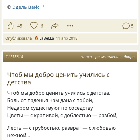
©
Эдель Вайс
51
45
6
5
Опубликовала
LaBeLLa
11 апр 2018
#1115814
стихи
размышления
добро
Чтоб мы добро ценить учились с
детства
Чтоб мы добро ценить учились с детства,
Боль от паденья нам дана с тобой,
Недаром существуют по соседству
Цветы — с крапивой
,
с доблестью — разбой,
Лесть — с грубостью
,
разврат — с любовью
нежной…