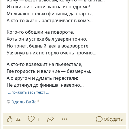
И в жизни ставки, как на ипподроме!
Мелькают только финиши, да старты,
А кто-то жизнь растрачивает в коме…
Кого-то обошли на повороте,
Хоть он в успехе был уверен точно,
Но тонет, бедный, дел в водовороте,
Увязнув в них по горло очень прочно…
А кто-то возлежит на пьедестале,
Где гордость и величие — безмерны,
А о другом и думать перестали:
Не дотянул до финиша, наверно…
… показать весь текст …
©
Эдель Вайс
51
32
1
Обсудить