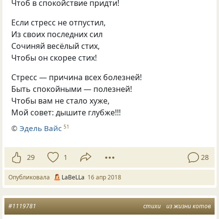
Чтоб в спокойствие придти!
Если стресс не отпустил,
Из своих последних сил
Сочиняй весёлый стих,
Чтобы он скорее стих!
Стресс — причина всех болезней!
Быть спокойными — полезней!
Чтобы вам не стало хуже,
Мой совет: дышите глубже!!!
©
Эдель Вайс
51
29
1
28
Опубликовала
LaBeLLa
16 апр 2018
#1119781
стихи
из жизни котов