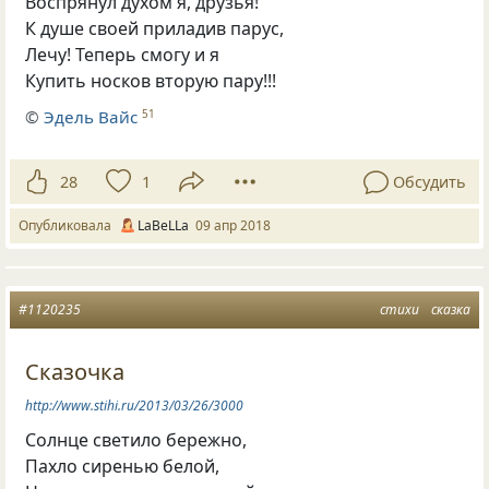
Воспрянул духом я
,
друзья!
К душе своей приладив парус,
Лечу! Теперь смогу и я
Купить носков вторую пару!!!
©
Эдель Вайс
51
28
1
Обсудить
Опубликовала
LaBeLLa
09 апр 2018
#1120235
стихи
сказка
Сказочка
http://www.stihi.ru/2013/03/26/3000
Солнце светило бережно,
Пахло сиренью белой,