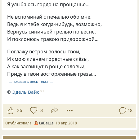
Я улыбаюсь гордо на прощанье…
Не вспоминай с печалью обо мне,
Ведь я к тебе когда-нибудь, возможно,
Вернусь синичьей трелью по весне,
И поклонюсь травою придорожной…
Поглажу ветром волосы твои,
И смою ливнем горестные слёзы,
А как засвищут в роще соловьи,
Приду в твои восторженные грёзы…
… показать весь текст …
©
Эдель Вайс
51
26
3
18
Опубликовала
LaBeLLa
18 апр 2018