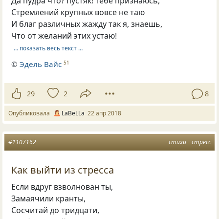
Да пудра что? пустяк! тебе признаюсь,
Стремлений крупных вовсе не таю
И благ различных жажду так я, знаешь,
Что от желаний этих устаю!
… показать весь текст …
©
Эдель Вайс
51
29
2
8
Опубликовала
LaBeLLa
22 апр 2018
#1107162
стихи
стресс
Как выйти из стресса
Если вдруг взволнован ты,
Замаячили кранты,
Сосчитай до тридцати,