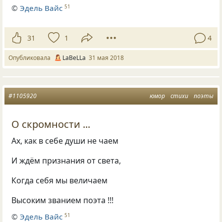
©
Эдель Вайс
51
31
1
4
Опубликовала
LaBeLLa
31 мая 2018
#1105920
юмор
стихи
поэты
О скромности ...
Ах
,
как в себе души не чаем
И ждём признания от света,
Когда себя мы величаем
Высоким званием поэта !!!
©
Эдель Вайс
51