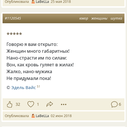
Опубликовала
LaBeLLa
25 мая 2018
#1120545
юмор
женщины
шутка
*****
Говорю я вам открыто:
Женщин много габаритных!
Нано-страсти им по силам:
Вон
,
как кровь гуляет в жилах!
Жалко
,
нано-мужика
Не придумали пока!
©
Эдель Вайс
51
32
1
6
Опубликовала
LaBeLLa
02 июн 2018