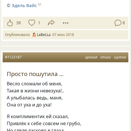
©
Эдель Вайс
51
38
1
8
Опубликовала
LaBeLLa
07 июн 2018
#1123187
ирония
стихи
шутка
Просто пошутила ...
Весло сломали об меня,
Такая в жизни невезуха!..
А улыбалась ведь, маня,
Она от уха и до уха!
Я комплиментик ей сказал,
Привлёк к себе совсем не грубо,
Но глядя ласково в глаза,