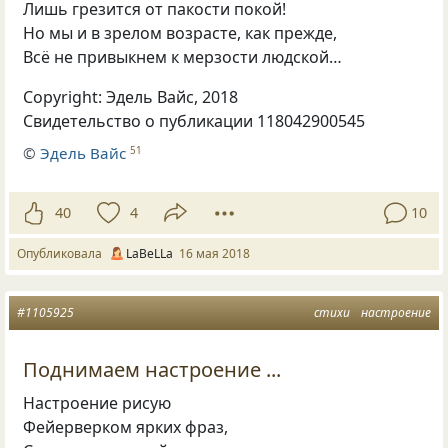
Лишь грезится от пакости покой!
Но мы и в зрелом возрасте
,
как прежде,
Всё не привыкнем к мерзости людской…
Copyright: Эдель Вайс
,
2018
Свидетельство о публикации 118042900545
©
Эдель Вайс
51
40
4
10
Опубликовала
LaBeLLa
16 мая 2018
#1105925
стихи
настроение
Поднимаем настроение ...
Настроение рисую
Фейерверком ярких фраз,