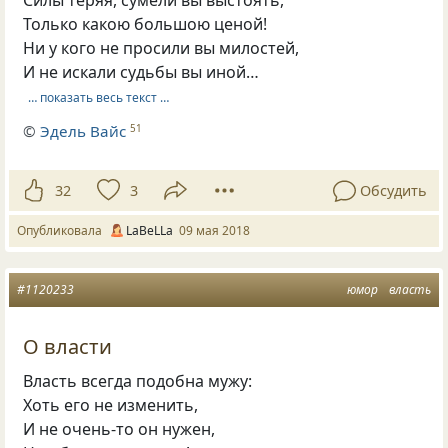
Силы теряя, сумели вы выстоять,
Только какою большою ценой!
Ни у кого не просили вы милостей,
И не искали судьбы вы иной…
… показать весь текст …
©
Эдель Вайс
51
32
3
Обсудить
Опубликовала
LaBeLLa
09 мая 2018
#1120233
юмор
власть
О власти
Власть всегда подобна мужу:
Хоть его не изменить,
И не очень-то он нужен,