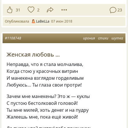
31
2
23
Опубликовала
LaBeLLa
07 июн 2018
#1108748
ирония
стихи
шутка
Женская любовь ...
Неправда, что я стала молчалива,
Когда стою у красочных витрин
И манекена взглядом горделивым
Любуюсь… Ты глаза свои протри!
Зачем мне манекены? Это ж — куклы
С пустою бестолковой головой!
Ты мне милей, хоть денег и на пудру
Жалеешь мне, пока ещё живой!