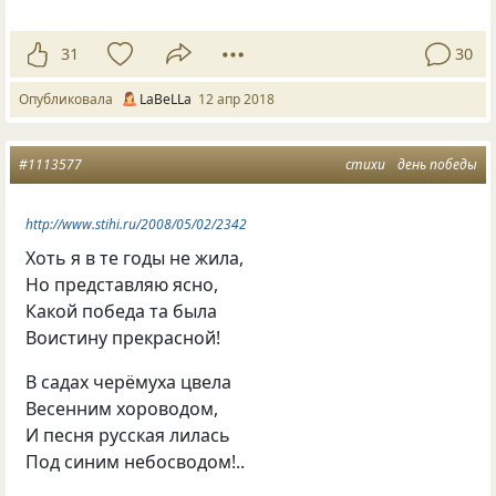
31
30
Опубликовала
LaBeLLa
12 апр 2018
#1113577
стихи
день победы
http://www.stihi.ru/2008/05/02/2342
Хоть я в те годы не жила,
Но представляю ясно,
Какой победа та была
Воистину прекрасной!
В садах черёмуха цвела
Весенним хороводом,
И песня русская лилась
Под синим небосводом!..