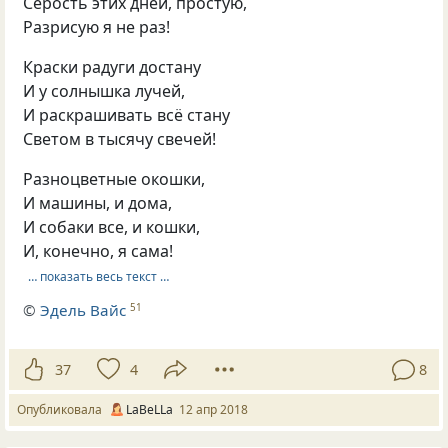
Серость этих дней, простую,
Разрисую я не раз!
Краски радуги достану
И у солнышка лучей,
И раскрашивать всё стану
Светом в тысячу свечей!
Разноцветные окошки,
И машины, и дома,
И собаки все, и кошки,
И, конечно, я сама!
… показать весь текст …
©
Эдель Вайс
51
37
4
8
Опубликовала
LaBeLLa
12 апр 2018