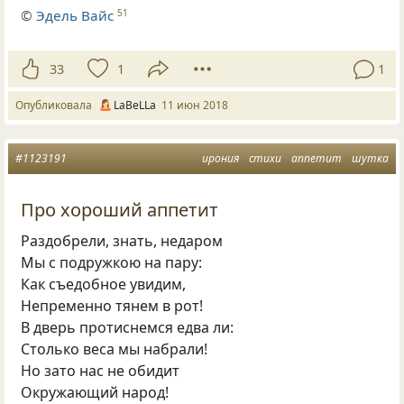
©
Эдель Вайс
51
33
1
1
Опубликовала
LaBeLLa
11 июн 2018
#1123191
ирония
стихи
аппетит
шутка
Про хороший аппетит
Раздобрели, знать, недаром
Мы с подружкою на пару:
Как съедобное увидим,
Непременно тянем в рот!
В дверь протиснемся едва ли:
Столько веса мы набрали!
Но зато нас не обидит
Окружающий народ!