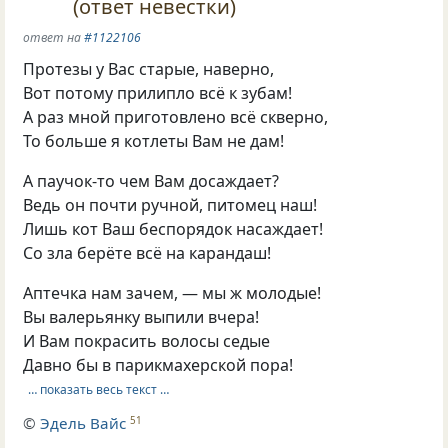
(ответ невестки)
ответ на
#1122106
Протезы у Вас старые, наверно,
Вот потому прилипло всё к зубам!
А раз мной приготовлено всё скверно,
То больше я котлеты Вам не дам!
А паучок-то чем Вам досаждает?
Ведь он почти ручной, питомец наш!
Лишь кот Ваш беспорядок насаждает!
Со зла берёте всё на карандаш!
Аптечка нам зачем, — мы ж молодые!
Вы валерьянку выпили вчера!
И Вам покрасить волосы седые
Давно бы в парикмахерской пора!
… показать весь текст …
©
Эдель Вайс
51