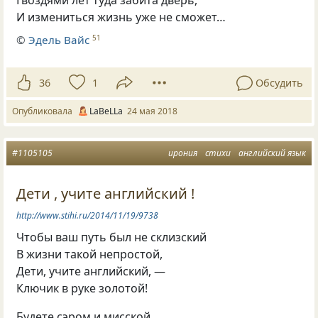
И измениться жизнь уже не сможет…
©
Эдель Вайс
51
36
1
Обсудить
Опубликовала
LaBeLLa
24 мая 2018
#1105105
ирония
стихи
английский язык
Дети , учите английский !
http://www.stihi.ru/2014/11/19/9738
Чтобы ваш путь был не склизский
В жизни такой непростой,
Дети
,
учите английский, —
Ключик в руке золотой!
Будете сэром и мисской