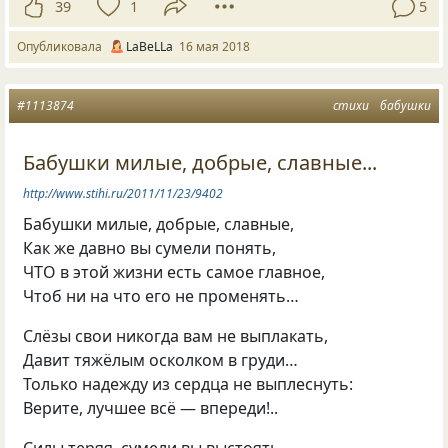
39
1
5
Опубликовала
LaBeLLa
16 мая 2018
#1113874
стихи
бабушки
Бабушки милые, добрые, славные...
http://www.stihi.ru/2011/11/23/9402
Бабушки милые, добрые, славные,
Как же давно вы сумели понять,
ЧТО в этой жизни есть самое главное,
Чтоб ни на что его не променять…
Слёзы свои никогда вам не выплакать,
Давит тяжёлым осколком в груди…
Только надежду из сердца не выплеснуть:
Верите, лучшее всё — впереди!..