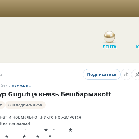
ЛЕНТА
К
Подписаться
та
АЙТА •
ПРОФИЛЬ
ур Gugutцэ князь Бешбармакоff
т
800 подписчиков
нат и нормально...никто не жалуется!
 Беshбармакоff
 * ★ * ★
★ ★ ★ *