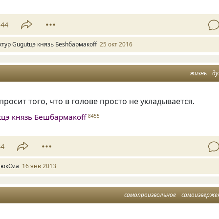
44
хтур Gugutцэ князь Беshбармакоff
25 окт 2016
жизнь
д
росит того, что в голове просто не укладывается.
tцэ князь Бешбармакоff
8455
34
люкOza
16 янв 2013
самопроизвольное
самоизверже