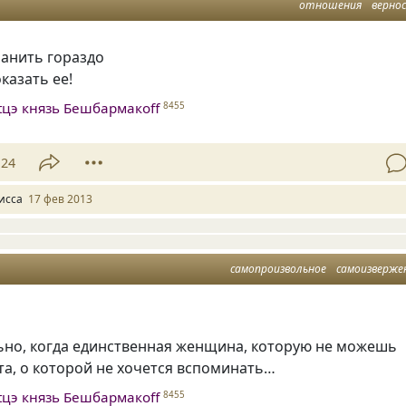
отношения
верно
ранить гораздо
казать ее!
tцэ князь Бешбармакоff
8455
24
исса
17 фев 2013
самопроизвольное
самоизверже
ьно, когда единственная женщина, которую не можешь
та, о которой не хочется вспоминать…
tцэ князь Бешбармакоff
8455