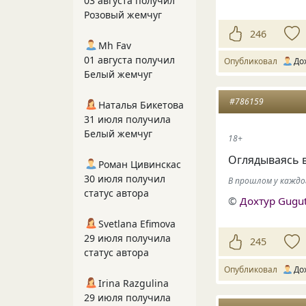
03 августа получил
Розовый жемчуг
246
Mh Fav
01 августа получил
Опубликовал
До
Белый жемчуг
#786159
Наталья Бикетова
31 июля получила
Белый жемчуг
18+
Оглядываясь 
Роман Цивинскас
30 июля получил
В прошлом у каждо
статус автора
©
Дохтур Gugu
Svetlana Efimova
29 июля получила
245
статус автора
Опубликовал
До
Irina Razgulina
29 июля получила