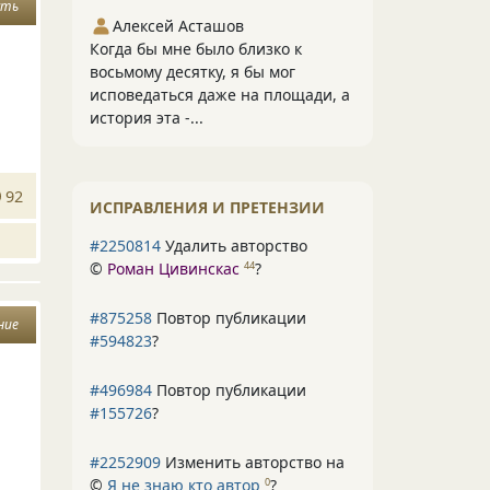
сть
Алексей Асташов
Когда бы мне было близко к
восьмому десятку, я бы мог
исповедаться даже на площади, а
история эта -...
92
ИСПРАВЛЕНИЯ И ПРЕТЕНЗИИ
#2250814
Удалить авторство
©
Роман Цивинскас
?
44
#875258
Повтор публикации
ние
#594823
?
#496984
Повтор публикации
#155726
?
#2252909
Изменить авторство на
©
Я не знаю кто автор
?
0