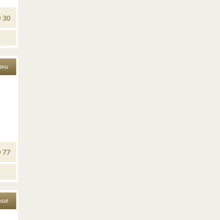
30
зни
77
ние