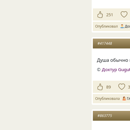
251
Опубликовал
До
#417448
Душа обычно п
©
Дохтур Gugu
89
Опубликовала
Г
#863775