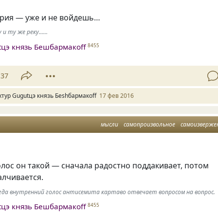
ерия — уже и не войдешь…
 и ту же реку......
tцэ князь Бешбармакоff
8455
37
хтур Gugutцэ князь Беshбармакоff
17 фев 2016
мысли
самопроизвольное
самоизверже
лос он такой — сначала радостно поддакивает, потом
алчивается.
огда внутренний голос антисемита картаво отвечает вопросом на вопрос.
tцэ князь Бешбармакоff
8455