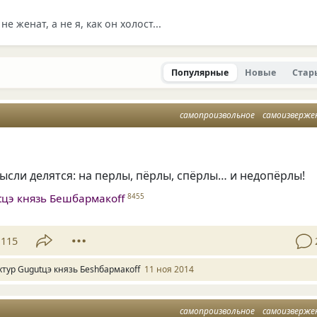
 не женат, а не я, как он холост...
Популярные
Новые
Стар
самопроизвольное
самоизверже
сли делятся: на перлы, пёрлы, спёрлы… и недопёрлы!
tцэ князь Бешбармакоff
8455
115
хтур Gugutцэ князь Беshбармакоff
11 ноя 2014
самопроизвольное
самоизверже