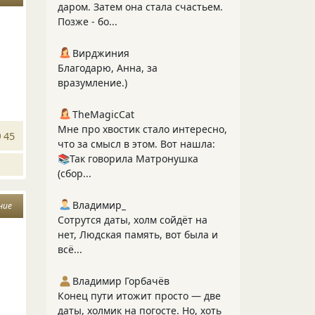
даром. Затем она стала счастьем.
Позже - бо...
Вирджиния
Благодарю, Анна, за
вразумление.)
TheMagicCat
Мне про хвостик стало интересно,
45
что за смысл в этом. Вот нашла:
📚Так говорила Матронушка
(сбор...
Владимир_
ние
Сотрутся даты, холм сойдёт на
нет, Людская память, вот была и
всё...
Владимир Горбачёв
Конец пути итожит просто — две
даты, холмик на погосте. Но, хоть