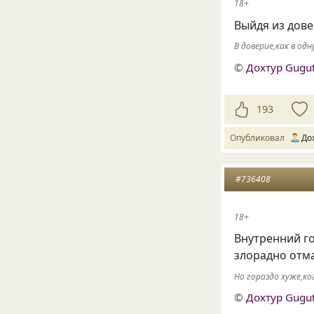
18+
Выйдя из дов
В доверие,как в одну
©
Дохтур Gugu
193
Опубликовал
До
#736408
18+
Внутренний го
злорадно отм
Но гораздо хуже,к
©
Дохтур Gugu