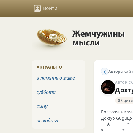
Войти
АКТУАЛЬНО
Авторы сай
❮
в память о маме
АВТОР С
Дохт
суббота
8K цита
сыну
Бог тоже не же
Дохtур Guguцэ
выходные
★ *
* * 