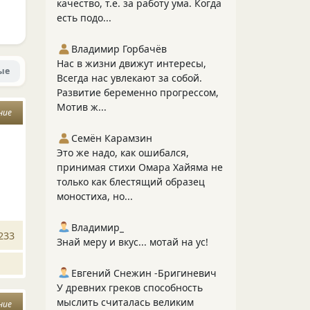
качество, т.е. за работу ума. Когда
есть подо...
Владимир Горбачёв
Нас в жизни движут интересы,
ые
Всегда нас увлекают за собой.
Развитие беременно прогрессом,
Мотив ж...
ние
Семён Карамзин
Это же надо, как ошибался,
принимая стихи Омара Хайяма не
только как блестящий образец
моностиха, но...
Владимир_
233
Знай меру и вкус... мотай на ус!
Евгений Снежин -Бригиневич
У древних греков способность
мыслить считалась великим
ние