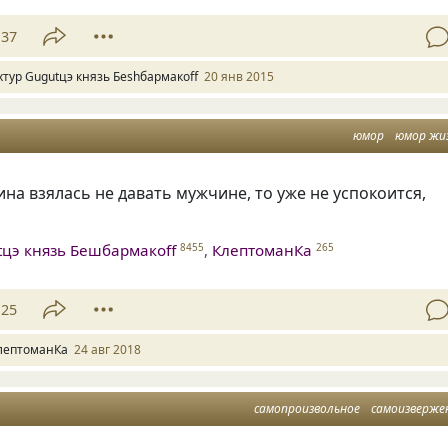
37
хтур Gugutцэ князь Беshбармакоff
20 янв 2015
юмор
юмор жи
ина взялась не давать мужчине
,
то уже не успокоится
,
tцэ князь Бешбармакоff
,
КлептоманКа
8455
265
25
лептоманКа
24 авг 2018
самопроизвольное
самоизверже