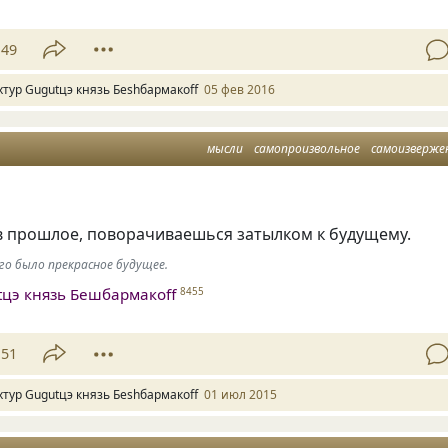
49
хтур Gugutцэ князь Беshбармакоff
05 фев 2016
мысли
самопроизвольное
самоизверже
в прошлое, поворачиваешься затылком к будущему.
го было прекрасное будущее.
tцэ князь Бешбармакоff
8455
51
хтур Gugutцэ князь Беshбармакоff
01 июл 2015