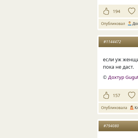
194
Опубликовал
До
#1144472
если уж женщ
пока не даст.
©
Дохтур Gugu
157
Опубликовала
К
#794080