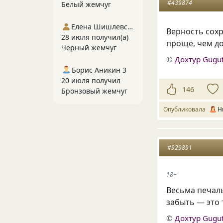
#439874
Белый жемчуг
Елена Шишлевская
Верность сох
28 июля получил(а)
проще, чем до
Черный жемчуг
©
Дохтур Gugu
Борис Аникин 3
20 июля получил
146
Бронзовый жемчуг
Опубликовала
Н
#929891
18+
Весьма печал
забыть — это 
©
Дохтур Gugu