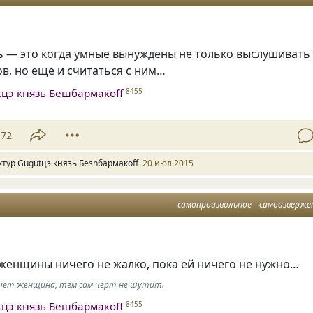
ь — это когда умные вынуждены не только выслушивать
в, но еще и считаться с ним…
tцэ князь Бешбармакоff
8455
72
хтур Gugutцэ князь Беshбармакоff
20 июл 2015
самопроизвольное
самоизверже
женщины ничего не жалко, пока ей ничего не нужно…
хочет женщина, тем сам чёрт не шутит.
tцэ князь Бешбармакоff
8455