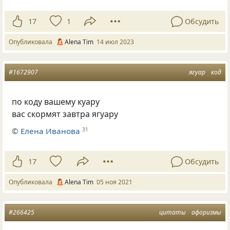
17
1
Обсудить
Опубликовала
Alena Tim
14 июл 2023
#1672907
ягуар
код
по коду вашему куару
вас скормят завтра ягуару
©
Елена Иванова
31
17
Обсудить
Опубликовала
Alena Tim
05 ноя 2021
#266425
цитаты
афоризмы