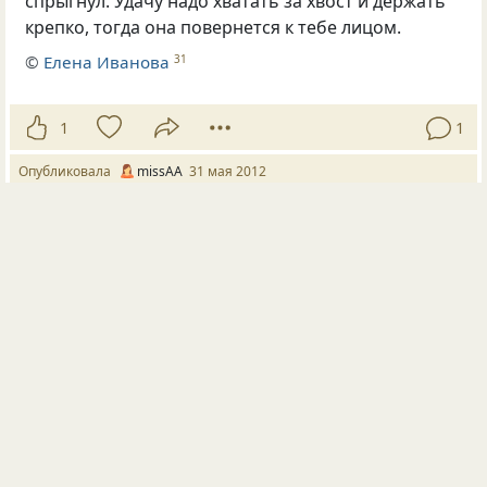
спрыгнул. Удачу надо хватать за хвост и держать
крепко, тогда она повернется к тебе лицом.
©
Елена Иванова
31
1
1
Опубликовала
missAA
31 мая 2012
ПОСЛЕДНИЕ КОММЕНТАРИИ
Константин Балухта
Сильно мыслишь, Танечка!
Григорьевна
Спасибо.Это верно.
Dana Noire
Тебе не нужно быть бабочкой для всех… Будь пчелой…
Следи за своим делом, делай свой мёд и если кто-...