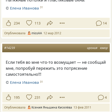
©
Елена Иванова
31
234
113
14
Опубликовала
missAA
12 мар 2012
#14239
ирония
юмор
Если тебя во мне что-то возмущает — не сообщай
мне, попробуй пережить это потрясение
самостоятельно!!!
©
Елена Иванова
31
195
231
4
Опубликовала
Ксения Яньшина Киселёва
13 фев 2011