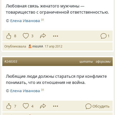
Любовная связь женатого мужчины —
товарищество с ограниченной ответственностью.
©
Елена Иванова
31
8
3
1
Опубликовала
missAA
17 апр 2012
#248303
цитаты
афоризмы
Любящие люди должны стараться при конфликте
понимать, что их отношения не война.
©
Елена Иванова
31
7
4
Обсудить