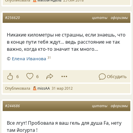
Опубликовала
Милли-Адель
25 сен 2018
#256620
цитаты
афоризмы
Никакие километры не страшны, если знаешь, что
в конце пути тебя ждут… ведь расстояние не так
важно, когда кто-то значит так много…
©
Елена Иванова
31
6
6
Обсудить
Опубликовала
missAA
31 мар 2012
#244686
цитаты
афоризмы
Все лгут! Пробовала я ваш гель для душа Fa, нету
там йогурта !