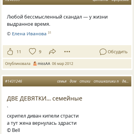
Любой бессмысленный скандал — у жизни
выдранное время.
©
Елена Иванова
31
11
9
Обсудить
Опубликовала
missAA
06 мар 2012
#1431246
семья
дом
стихи
стишкалики п
две девятки
ДВЕ ДЕВЯТКИ... семейные
`
скрипел диван кипели страсти
а тут жена вернулась здрасти
© Bell