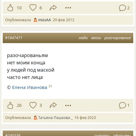
10
6
2
Опубликовала
missAA
29 фев 2012
#1847471
люди
маски
разочарование
разочарованьям
нет моим конца
у людей под маской
часто нет лица
©
Елена Иванова
31
26
3
1
Опубликовала
Татьяна Пашкова _
16 фев 2023
#240339
цитаты
афоризмы