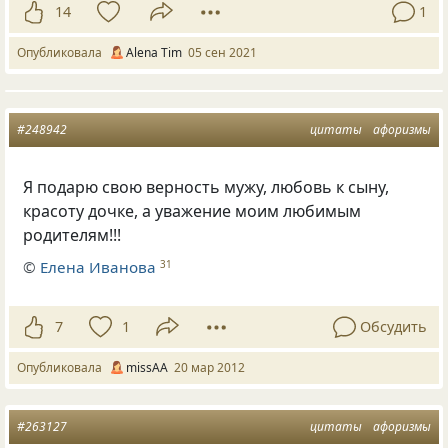
14
1
Опубликовала
Alena Tim
05 сен 2021
#248942
цитаты
афоризмы
Я подарю свою верность мужу, любовь к сыну,
красоту дочке, а уважение моим любимым
родителям!!!
©
Елена Иванова
31
7
1
Обсудить
Опубликовала
missAA
20 мар 2012
#263127
цитаты
афоризмы