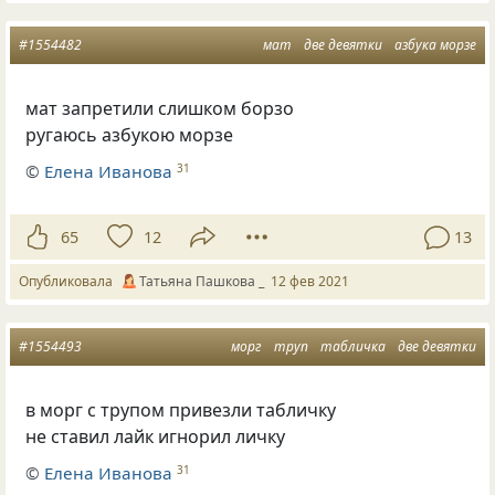
#1554482
мат
две девятки
азбука морзе
мат запретили слишком борзо
ругаюсь азбукою морзе
©
Елена Иванова
31
65
12
13
Опубликовала
Татьяна Пашкова _
12 фев 2021
#1554493
морг
труп
табличка
две девятки
в морг с трупом привезли табличку
не ставил лайк игнорил личку
©
Елена Иванова
31