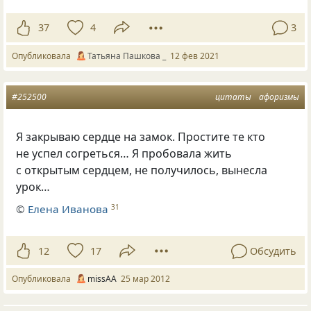
37
4
3
Опубликовала
Татьяна Пашкова _
12 фев 2021
#252500
цитаты
афоризмы
Я закрываю сердце на замок. Простите те кто
не успел согреться… Я пробовала жить
с открытым сердцем, не получилось, вынесла
урок…
©
Елена Иванова
31
12
17
Обсудить
Опубликовала
missAA
25 мар 2012