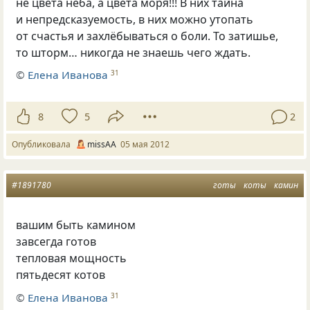
не цвета неба, а цвета моря!!! В них тайна
и непредсказуемость, в них можно утопать
от счастья и захлёбываться о боли. То затишье,
то шторм… никогда не знаешь чего ждать.
©
Елена Иванова
31
8
5
2
Опубликовала
missAA
05 мая 2012
#1891780
готы
коты
камин
вашим быть камином
завсегда готов
тепловая мощность
пятьдесят котов
©
Елена Иванова
31