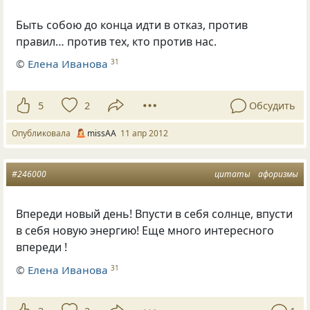
Быть собою до конца идти в отказ, против
правил… против тех, кто против нас.
©
Елена Иванова
31
5
2
Обсудить
Опубликовала
missAA
11 апр 2012
#246000
цитаты
афоризмы
Впереди новый день! Впусти в себя солнце, впусти
в себя новую энергию! Еще много интересного
впереди !
©
Елена Иванова
31