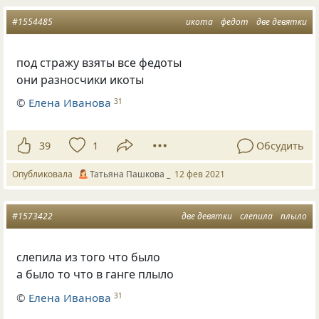
#1554485
икота
федот
две девятки
под стражу взяты все федоты
они разносчики икоты
©
Елена Иванова
31
39
1
Обсудить
Опубликовала
Татьяна Пашкова _
12 фев 2021
#1573422
две девятки
слепила
плыло
слепила из того что было
а было то что в ганге плыло
©
Елена Иванова
31