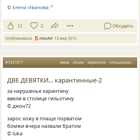
©
Елена Иванова
31
12
2
Обсудить
Опубликовала
missAA
13 мар 2012
#1437011
юмор
стихи
карантин
стишкалики п
ДВЕ ДЕВЯТКИ... карантинные-2
за нарушенье карантину
ввели в столице гильотину
© джон72
зарос хожу в плаще порватом
бомжи вчера назвали братом
© luka