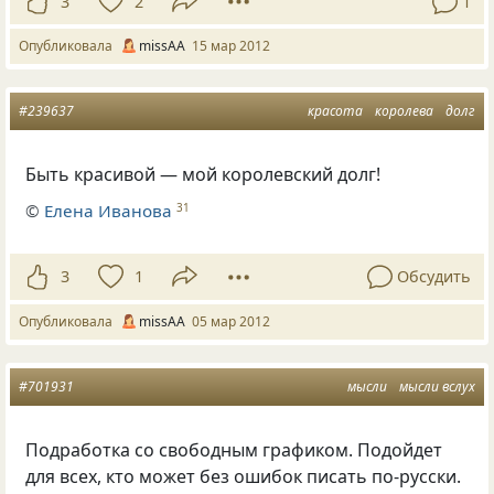
3
2
1
Опубликовала
missAA
15 мар 2012
#239637
красота
королева
долг
Быть красивой — мой королевский долг!
©
Елена Иванова
31
3
1
Обсудить
Опубликовала
missAA
05 мар 2012
#701931
мысли
мысли вслух
Подработка со свободным графиком. Подойдет
для всех, кто может без ошибок писать по-русски.