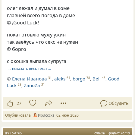
олег лежал и думал в коме
главней всего погода в доме
© ¡Good Luck!
пока готовлю мужу ужин
так зае#усь что секс не нужен
© борго
с окошка выпала супруга
… показать весь текст …
©
Елена Иванова
,
aleks
,
borgo
,
Bell
,
Good
31
64
78
45
Luck
,
ZanoZa
29
31
27
Обсудить
Опубликовала
Ириссска
02 июн 2020
#1154169
стихи
форма кота