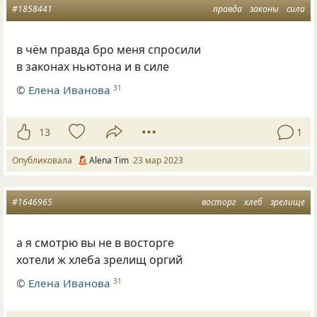
#1858441
правда
законы
сила
в чём правда бро меня спросили
в законах ньютона и в силе
©
Елена Иванова
31
13
1
Опубликовала
Alena Tim
23 мар 2023
#1646965
восторг
хлеб
зрелище
а я смотрю вы не в восторге
хотели ж хлеба зрелищ оргий
©
Елена Иванова
31