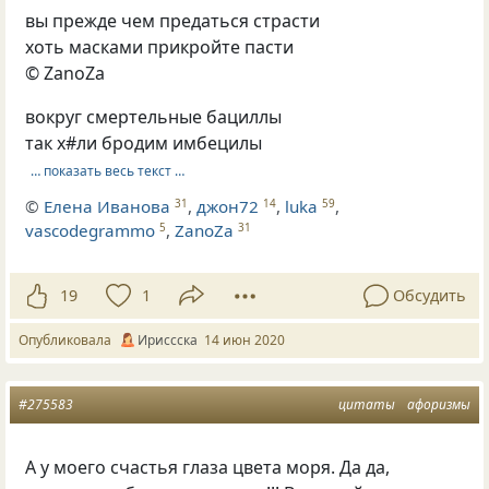
вы прежде чем предаться страсти
хоть масками прикройте пасти
© ZanoZa
вокруг смертельные бациллы
так х#ли бродим имбецилы
… показать весь текст …
©
Елена Иванова
,
джон72
,
luka
,
31
14
59
vascodegrammo
,
ZanoZa
5
31
19
1
Обсудить
Опубликовала
Ириссска
14 июн 2020
#275583
цитаты
афоризмы
А у моего cчастья глаза цвета моря. Да да,