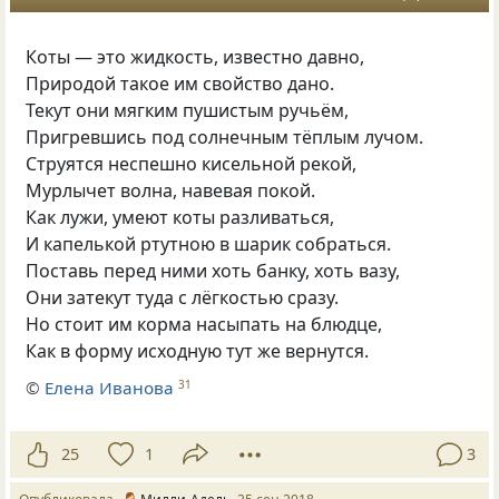
Коты — это жидкость
,
известно давно
,
Природой такое им свойство дано.
Текут они мягким пушистым ручьём
,
Пригревшись под солнечным тёплым лучом.
Струятся неспешно кисельной рекой
,
Мурлычет волна
,
навевая покой.
Как лужи
,
умеют коты разливаться
,
И капелькой ртутною в шарик собраться.
Поставь перед ними хоть банку
,
хоть вазу
,
Они затекут туда с лёгкостью сразу.
Но стоит им корма насыпать на блюдце
,
Как в форму исходную тут же вернутся.
©
Елена Иванова
31
25
1
3