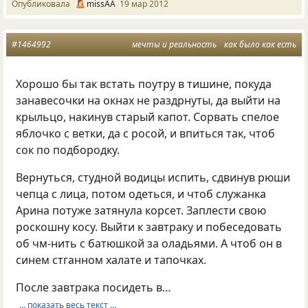
Опубликовала
missAA
19 мар 2012
#1464992
мечты и реальность
как было как есть
Хорошо бы так встать поутру в тишине, покуда
занавесочки на окнах не раздрнуты, да выйти на
крыльцо, накинув старый капот. Сорвать спелое
яблочко с ветки, да с росой, и впиться так, чтоб
сок по подбородку.
Вернуться, студной водицы испить, сдвинув рюши
чепца с лица, потом одеться, и чтоб служанка
Арина потуже затянула корсет. Заплести свою
роскошну косу. Выйти к завтраку и побеседовать
об чм-нить с батюшкой за оладьями. А чтоб он в
синем стганном халате и тапочках.
После завтрака посидеть в…
… показать весь текст …