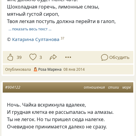
Шоколадная горечь, лимонные слезы,
мятный густой сироп,
Твоя легкая поступь должна перейти в галоп,
… показать весь текст …
©
Катарина Султанова
37
39
3
Обсудить
Опубликовала
Роза Марена
08 янв 2014
#904122
отношения
стихи
море
Ночь. Чайка вскрикнула вдалеке,
И грудная клетка ее рассыпалась на алмазы.
Ты не легок. Но ты пришел сюда налегке.
Очевидное принимается далеко не сразу.