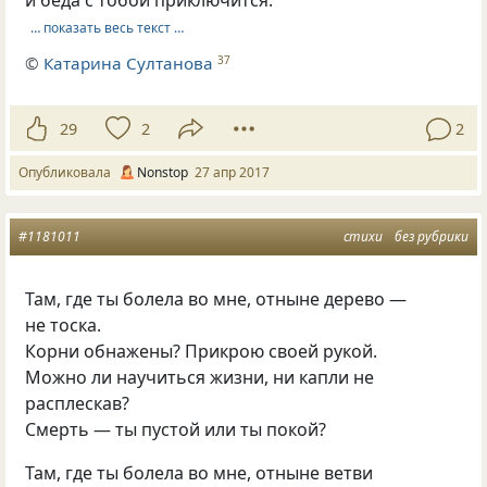
и беда с тобой приключится.
… показать весь текст …
©
Катарина Султанова
37
29
2
2
Опубликовала
Nonstop
27 апр 2017
#1181011
стихи
без рубрики
Там, где ты болела во мне, отныне дерево —
не тоска.
Корни обнажены? Прикрою своей рукой.
Можно ли научиться жизни, ни капли не
расплескав?
Смерть — ты пустой или ты покой?
Там, где ты болела во мне, отныне ветви