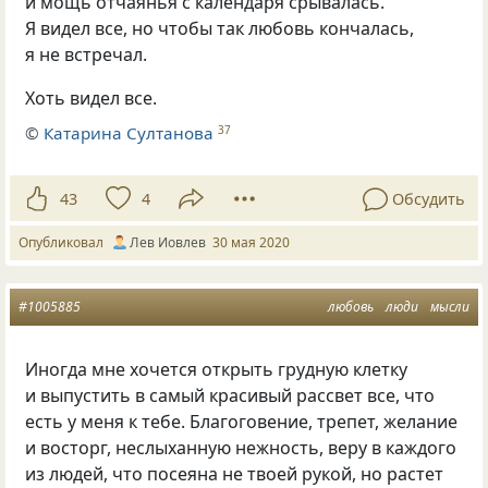
и мощь отчаянья с календаря срывалась.
Я видел все, но чтобы так любовь кончалась,
я не встречал.
Хоть видел все.
©
Катарина Султанова
37
43
4
Обсудить
Опубликовал
Лев Иовлев
30 мая 2020
#1005885
любовь
люди
мысли
Иногда мне хочется открыть грудную клетку
и выпустить в самый красивый рассвет все, что
есть у меня к тебе. Благоговение, трепет, желание
и восторг, неслыханную нежность, веру в каждого
из людей, что посеяна не твоей рукой, но растет