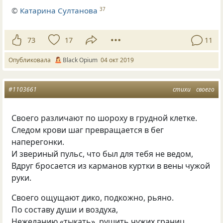
©
Катарина Султанова
37
73
17
11
Опубликовала
Вlack Оpium
04 окт 2019
#1103661
стихи
своего
Своего различают по шороху в грудной клетке.
Следом крови шаг превращается в бег
наперегонки.
И звериный пульс, что был для тебя не ведом,
Вдруг бросается из карманов куртки в вены чужой
руки.
Своего ощущают дико, подкожно, рьяно.
По составу души и воздуха,
Нежеланию «тыкать», рушить чужих границ.