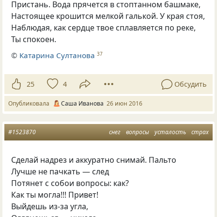
Пристань. Вода прячется в стоптанном башмаке,
Настоящее крошится мелкой галькой. У края стоя,
Наблюдая, как сердце твое сплавляется по реке,
Ты спокоен.
©
Катарина Султанова
37
25
4
Обсудить
Опубликовала
Саша Иванова
26 июн 2016
#1523870
снег
вопросы
усталость
страх
Сделай надрез и аккуратно снимай. Пальто
Лучше не пачкать — след
Потянет с собои вопросы: как?
Как ты могла!!! Привет!
Выйдешь из-за угла,