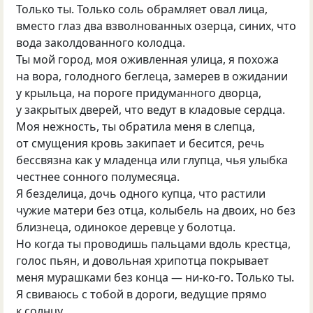
Только ты. Только соль обрамляет овал лица,
вместо глаз два взволнованных озерца, синих, что
вода заколдованного колодца.
Ты мой город, моя оживленная улица, я похожа
на вора, голодного беглеца, замерев в ожидании
у крыльца, на пороге придуманного дворца,
у закрытых дверей, что ведут в кладовые сердца.
Моя нежность, ты обратила меня в слепца,
от смущения кровь закипает и бесится, речь
бессвязна как у младенца или глупца, чья улыбка
честнее сонного полумесяца.
Я безделица, дочь одного купца, что растили
чужие матери без отца, колыбель на двоих, но без
близнеца, одинокое деревце у болотца.
Но когда ты проводишь пальцами вдоль крестца,
голос пьян, и довольная хрипотца покрывает
меня мурашками без конца — ни-ко-го. Только ты.
Я свиваюсь с тобой в дороги, ведущие прямо
к солнцу.