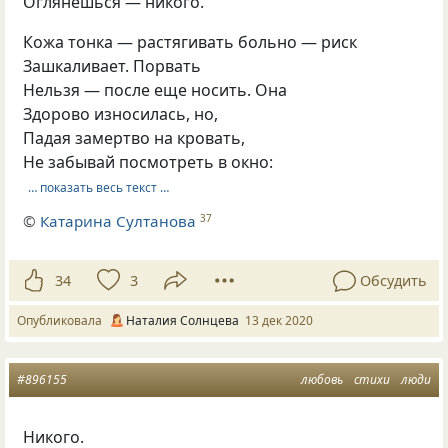
Оглянешься — никого.
Кожа тонка — растягивать больно — риск
Зашкаливает. Порвать
Нельзя — после еще носить. Она
Здорово износилась, но,
Падая замертво на кровать,
Не забывай посмотреть в окно:
… показать весь текст …
©
Катарина Султанова
37
34
3
Обсудить
Опубликовала
Наталия Солнцева
13 дек 2020
#896155
любовь
стихи
люди
Никого.