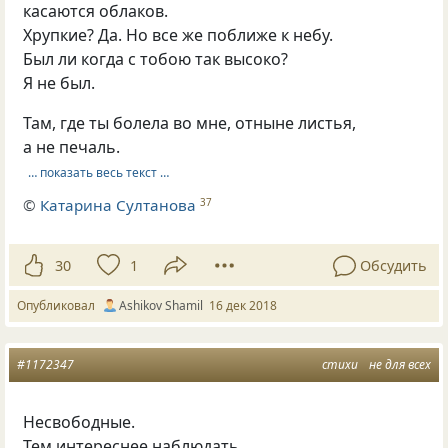
касаются облаков.
Хрупкие? Да. Но все же поближе к небу.
Был ли когда с тобою так высоко?
Я не был.
Там, где ты болела во мне, отныне листья,
а не печаль.
… показать весь текст …
©
Катарина Султанова
37
30
1
Обсудить
Опубликовал
Ashikov Shamil
16 дек 2018
#1172347
стихи
не для всех
Несвободные.
Тем интереснее наблюдать,