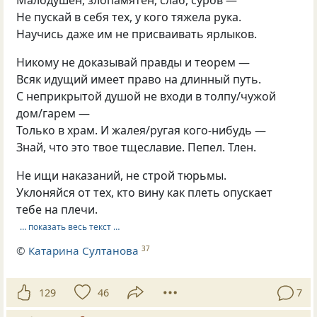
Не пускай в себя тех, у кого тяжела рука.
Научись даже им не присваивать ярлыков.
Никому не доказывай правды и теорем —
Всяк идущий имеет право на длинный путь.
С неприкрытой душой не входи в толпу/чужой
дом/гарем —
Только в храм. И жалея/ругая кого-нибудь —
Знай, что это твое тщеславие. Пепел. Тлен.
Не ищи наказаний, не строй тюрьмы.
Уклоняйся от тех, кто вину как плеть опускает
тебе на плечи.
… показать весь текст …
©
Катарина Султанова
37
129
46
7