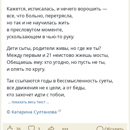
Кажется, исписалась, и нечего ворошить —
все, что больно, перетрясла,
но так и не научилась жить
в пресловутом моменте,
ускользающем в чью-то руку.
Дети сыты, родители живы, но где же ты?
Между первым и 21 неистово жжешь мосты,
Обещаешь ему: кто угодно, но пусть не ты,
и опять по кругу.
Так ссыпаются годы в бессмысленность суеты,
все движения не к цели, а от беды,
кто захочет идти с тобои,
… показать весь текст …
©
Катарина Султанова
37
26
3
Обсудить