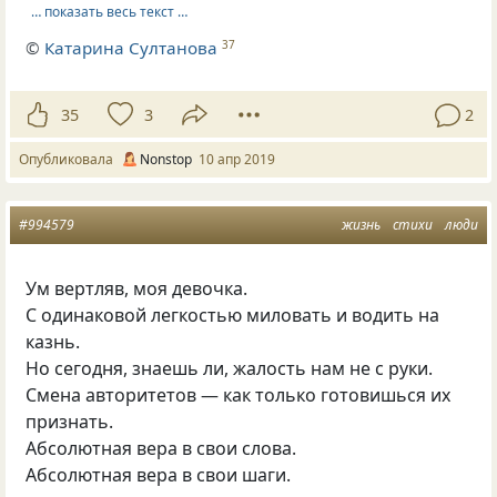
… показать весь текст …
©
Катарина Султанова
37
35
3
2
Опубликовала
Nonstop
10 апр 2019
#994579
жизнь
стихи
люди
Ум вертляв, моя девочка.
С одинаковой легкостью миловать и водить на
казнь.
Но сегодня, знаешь ли, жалость нам не с руки.
Смена авторитетов — как только готовишься их
признать.
Абсолютная вера в свои слова.
Абсолютная вера в свои шаги.