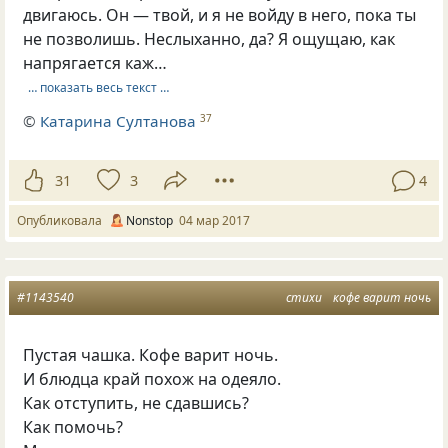
двигаюсь. Он — твой, и я не войду в него, пока ты
не позволишь. Неслыханно, да? Я ощущаю, как
напрягается каж…
… показать весь текст …
©
Катарина Султанова
37
31
3
4
Опубликовала
Nonstop
04 мар 2017
#1143540
стихи
кофе варит ночь
Пустая чашка. Кофе варит ночь.
И блюдца край похож на одеяло.
Как отступить, не сдавшись?
Как помочь?