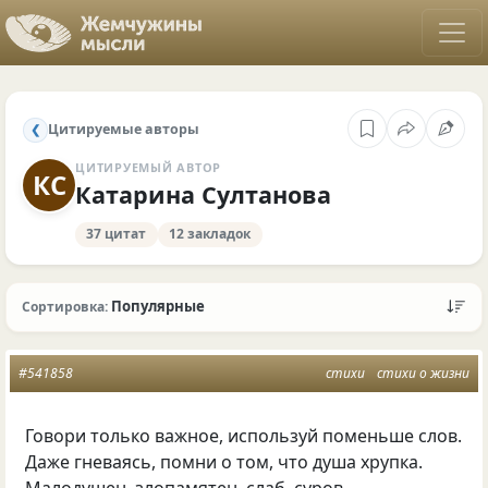
Цитируемые авторы
❮
ЦИТИРУЕМЫЙ АВТОР
КС
Катарина Султанова
37 цитат
12 закладок
Популярные
Сортировка:
#541858
стихи
стихи о жизни
Говори только важное, используй поменьше слов.
Даже гневаясь, помни о том, что душа хрупка.
Малодушен, злопамятен, слаб, суров —