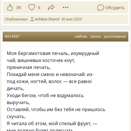
39
6
Обсудить
Опубликовал
Ashikov Shamil
30 мая 2020
#614997
любовь
стихи
расставание
Моя бергамотовая печаль, изумрудный
чай, вишневых косточек кнут,
пряничная печать,
Покидай меня смело и невзначай: из-
под кожи, ногтей, волос — все равно
дичать,
Уходи бегом, чтоб не вздумалось
выручать,
Оставляй, чтобы им без тебя не пришлось
скучать,
Я читала об этом, мой спелый фрукт, —
мне должно будет полегчать.