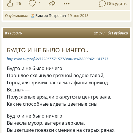
26
1
Обсудить
Опубликовал
Виктор Петрович
19 ноя 2018
#1105076
стихи
без рубрики
БУДТО И НЕ БЫЛО НИЧЕГО..
https://ok.ru/profile/539065571577/statuses/68000421183737
Будто и не было ничего:
Прошлое схлынуло грязной водою талой,
Город для зрячих расклеил афиши «приход
Весны» —
Полуслепые вряд ли окажутся в центре зала,
Как не способные видеть цветные сны.
Будто и не было ничего:
Вынесла мусор, вытерла зеркала,
Выцветшие повязки сменила на старых ранах.