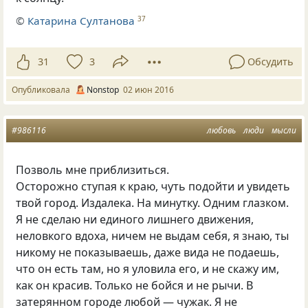
©
Катарина Султанова
37
31
3
Обсудить
Опубликовала
Nonstop
02 июн 2016
#986116
любовь
люди
мысли
Позволь мне приблизиться.
Осторожно ступая к краю, чуть подойти и увидеть
твой город. Издалека. На минутку. Одним глазком.
Я не сделаю ни единого лишнего движения,
неловкого вдоха, ничем не выдам себя, я знаю, ты
никому не показываешь, даже вида не подаешь,
что он есть там, но я уловила его, и не скажу им,
как он красив. Только не бойся и не рычи. В
затерянном городе любой — чужак. Я не