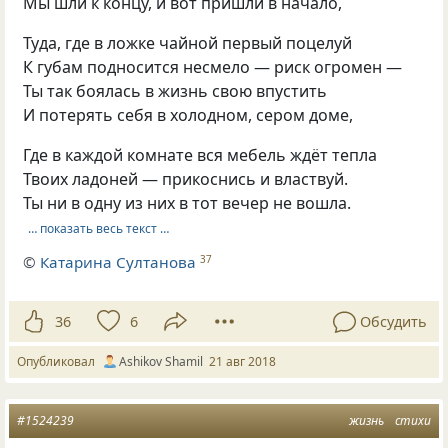
Мы шли к концу, и вот пришли в начало,
Туда, где в ложке чайной первый поцелуй
К губам подносится несмело — риск огромен —
Ты так боялась в жизнь свою впустить
И потерять себя в холодном, сером доме,
Где в каждой комнате вся мебель ждёт тепла
Твоих ладоней — прикоснись и властвуй.
Ты ни в одну из них в тот вечер не вошла.
… показать весь текст …
©
Катарина Султанова
37
36
6
Обсудить
Опубликовал
Ashikov Shamil
21 авг 2018
#1524239
жизнь
стихи