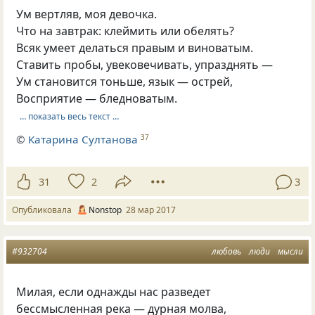
Ум вертляв, моя девочка.
Что на завтрак: клеймить или обелять?
Всяк умеет делаться правым и виноватым.
Ставить пробы, увековечивать, упразднять —
Ум становится тоньше, язык — острей,
Восприятие — бледноватым.
… показать весь текст …
©
Катарина Султанова
37
31
2
3
Опубликовала
Nonstop
28 мар 2017
#932704
любовь
люди
мысли
Милая, если однажды нас разведет
бессмысленная река — дурная молва,