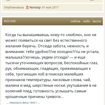
Опубликовала
Nonstop
01 мая 2017
#931990
любовь
люди
мысли
Когда ты вынашиваешь кому-то «люблю», оно не
может появиться на свет без естественного
желания беречь. Отсюда забота, нежность и
внимание: тебе удобно?/не холодно?/ты не устала,
малышка?/хочешь, уедем отсюда? — и еще
тысячи уточняющих вопросов, беспокойных глаз,
рук, обнимающих, гладящих, прижимающих к
себе, трогающих лоб в поисках малейших
признаков температуры, ласковые слова, чай,
малина и мед, шерстяные носки, укутывания в не
колючий плед, готовность услышать самые
крошечные причины тревоги…
… показать весь текст …