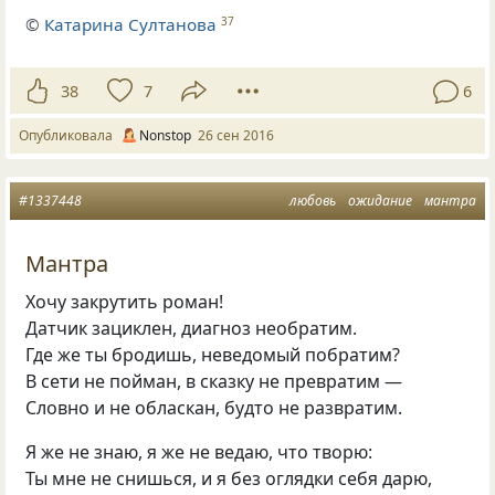
©
Катарина Султанова
37
38
7
6
Опубликовала
Nonstop
26 сен 2016
#1337448
любовь
ожидание
мантра
Мантра
Хочу закрутить роман!
Датчик зациклен, диагноз необратим.
Где же ты бродишь, неведомый побратим?
В сети не пойман, в сказку не превратим —
Словно и не обласкан, будто не развратим.
Я же не знаю, я же не ведаю, что творю:
Ты мне не снишься, и я без оглядки себя дарю,