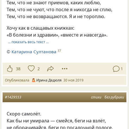
Тем, что не знают приемов, каких люблю,
Тем, что не чуют, что после я никогда не сплю,
Тем, что не возвращаются. Я и не тороплю.
Хочу как в слащавых книжках:
«В болезни и здравии», «вместе и навсегда».
… показать весь текст …
©
Катарина Султанова
37
38
2
1
Опубликовала
Ирина Дедюля
30 ноя 2019
#1429553
стихи
без рубрики
Скоро самолёт.
Как бы ни умирала — смейся, беги на взлёт,
не оборачивайся, беги по посадочной полосе,