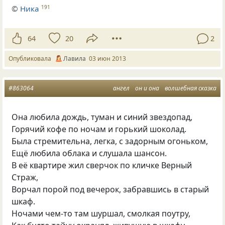
©
Ника
191
64
20
2
Опубликовала
Лавила
03 июн 2013
#863064
ангел
он и она
волшебная сказка
Она любила дождь, туман и синий звездопад,
Горячий кофе по ночам и горький шоколад.
Была стремительна, легка, с задорным огоньком,
Ещё любила облака и слушала шансон.
В её квартире жил сверчок по кличке Верный
Страж,
Ворчал порой под вечерок, забравшись в старый
шкаф.
Ночами чем-то там шуршал, смолкая поутру,