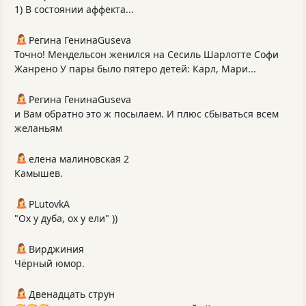
1) В состоянии аффекта...
Регина ГенинаGuseva
Точно! Мендельсон женился на Сесиль Шарлотте Софи
Жанрено У пары было пятеро детей: Карл, Мари...
Регина ГенинаGuseva
и Вам обратно это ж посылаем. И плюс сбываться всем
желаньям
елена малиновская 2
Камышев.
PLutоvkА
"Ох у дуба, ох у ели" ))
Вирджиния
Чёрный юмор.
Двенадцать струн