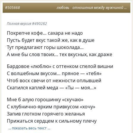
#505668
любовь
отношения между мужчиной и женщиной
Полная версия #490282
Покрепче кофе… сахара не надо
Пусть будет вкус такой же, как в душе
Тут предлагают горы шоколада…
А мне бы слов твоих… тех вкусных, как драже
Бардовое «люблю» с оттенком спелой вишни
С волшебным вкусом… пряное — «тебя»
Чтоб воск свечи от нежности оплывшей
Скатился каплей меда — «Ты — моя…»
Мне б алую горошинку «скучаю»
С клубнично-ярким привкусом «хочу»
Запив глотком горячего желанья
Прижаться сердцем к сильному плечу
… показать весь текст …