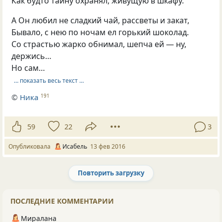
Как будто тайну охранял, живущую в шкафу.
А Он любил не сладкий чай, рассветы и закат,
Бывало, с нею по ночам ел горький шоколад.
Со страстью жарко обнимал, шепча ей — ну,
держись…
Но сам…
… показать весь текст …
©
Ника
191
59
22
3
Опубликовала
Исабель
13 фев 2016
Повторить загрузку
Не удалось загрузить жемчужины. Попробуйте ещё раз
ПОСЛЕДНИЕ КОММЕНТАРИИ
Миралана