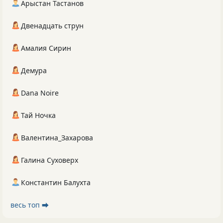
Арыстан Тастанов
Двенадцать струн
Амалия Сирин
Демура
Dana Noire
Тай Ночка
Валентина_Захарова
Галина Суховерх
Константин Балухта
весь топ ⮕