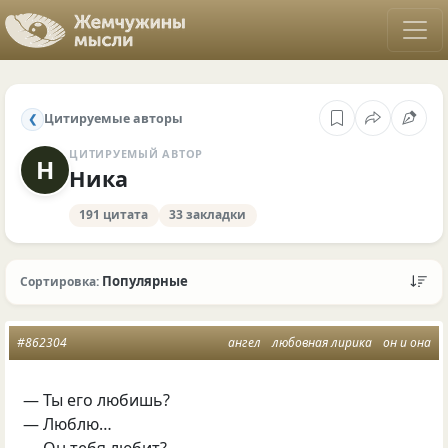
Цитируемые авторы
❮
ЦИТИРУЕМЫЙ АВТОР
Н
Ника
191 цитата
33 закладки
Популярные
Сортировка:
#862304
ангел
любовная лирика
он и она
— Ты его любишь?
— Люблю…
— Он тебя любит?