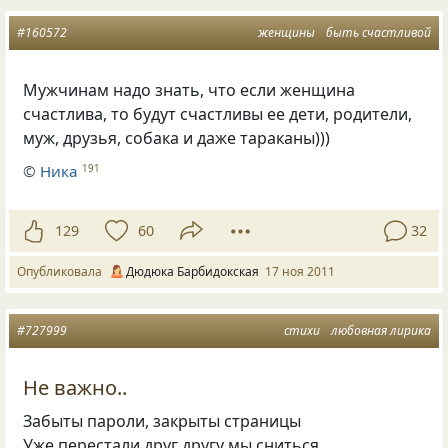
#160572
женщины
быть счастливой
Мужчинам надо знать, что если женщина
счастлива, то будут счастливы ее дети, родители,
муж, друзья, собака и даже тараканы)))
©
Ника
191
129
60
32
Опубликовала
Дюдюка Барбидокская
17 ноя 2011
#727999
стихи
любовная лирика
Не важно..
Забыты пароли, закрыты страницы
Уже перестали друг другу мы сниться