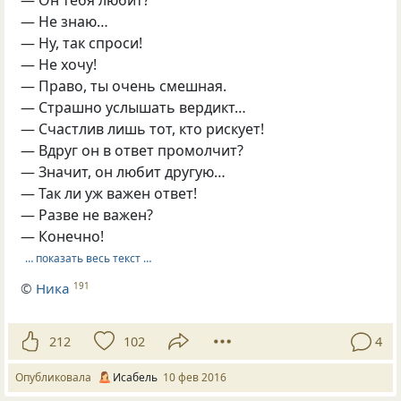
— Не знаю…
— Ну, так спроси!
— Не хочу!
— Право, ты очень смешная.
— Страшно услышать вердикт…
— Счастлив лишь тот, кто рискует!
— Вдруг он в ответ промолчит?
— Значит, он любит другую…
— Так ли уж важен ответ!
— Разве не важен?
— Конечно!
… показать весь текст …
©
Ника
191
212
102
4
Опубликовала
Исабель
10 фев 2016