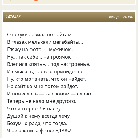
#476486
юмор
жизнь
От скуки лазила по сайтам.
В глазах мелькали мегабайты…
Гляжу на фото — мужичок…
Ну… так себе… на троячок.
Влепила
«
пять»… под настроенье.
И смылась, словно привиденье.
Ну, кто мог знать, что он найдет.
На сайт ко мне потом зайдет.
И понеслось — за словом — слово.
Теперь не надо мне другого.
Что интернет! Я наяву.
Душой к нему всегда лечу
Безумно рада, что тогда.
Я не влепила фотке
«
ДВА»!