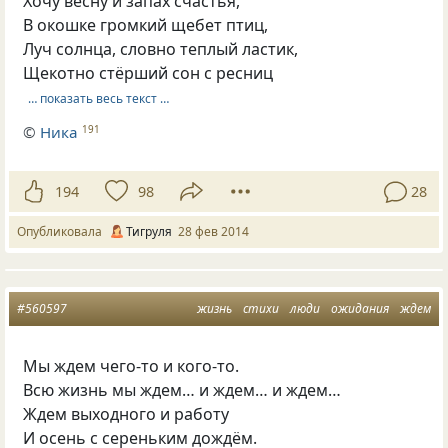
Хочу весну и запах счастья,
В окошке громкий щебет птиц,
Луч солнца, словно теплый ластик,
Щекотно стёрший сон с ресниц
… показать весь текст …
©
Ника
191
194
98
28
Опубликовала
Тигруля
28 фев 2014
#560597
жизнь
стихи
люди
ожидания
ждем
Мы ждем чего-то и кого-то.
Всю жизнь мы ждем… и ждем… и ждем…
Ждем выходного и работу
И осень с сереньким дождём.