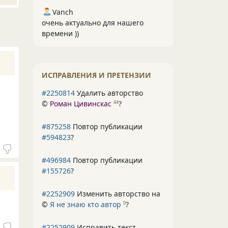
Vanch
очень актуально для нашего
времени ))
ИСПРАВЛЕНИЯ И ПРЕТЕНЗИИ
#2250814
Удалить авторство
©
Роман Цивинскас
?
44
#875258
Повтор публикации
#594823
?
#496984
Повтор публикации
#155726
?
#2252909
Изменить авторство на
©
Я не знаю кто автор
?
0
#2252909
Исправить текст