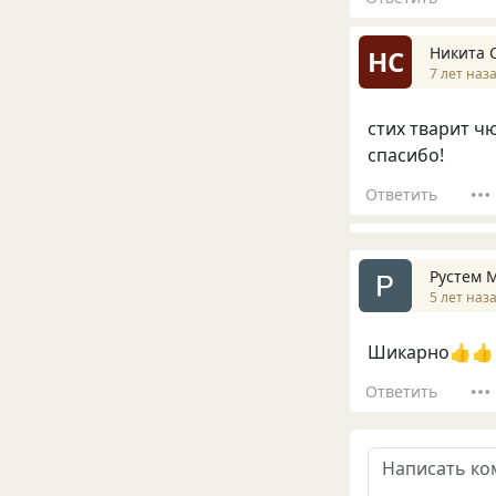
Никита 
НС
7 лет наз
стих тварит ч
спасибо!
Ответить
Рустем 
5 лет наз
Шикарно👍👍
Ответить