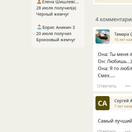
Елена Шишлевская
28 июля получил(а)
Черный жемчуг
4 комментари
Борис Аникин 3
20 июля получил
Тамара 
Бронзовый жемчуг
10 лет на
Она: Ты меня
Он: Любишь...))
Она: Я то любл
Смех.....
Ответить
Сергей 
СА
7 лет наз
Самый лучший 
Ответить