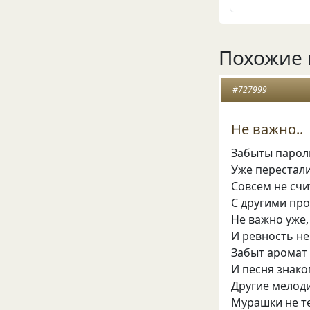
Похожие 
#727999
Не важно..
Забыты парол
Уже перестали
Совсем не сч
С другими про
Не важно уже,
И ревность н
Забыт аромат
И песня знако
Другие мелод
Мурашки не т