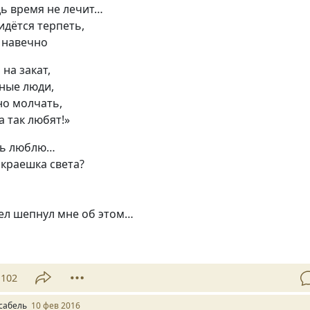
дь время не лечит…
идётся терпеть,
 навечно
 на закат,
ные люди,
но молчать,
а так любят!»
нь люблю…
краешка света?
гел шепнул мне об этом…
102
сабель
10 фев 2016