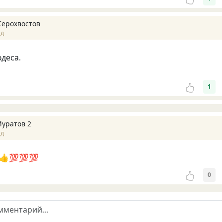
Серохвостов
ад
юдеса.
1
Муратов 2
ад
👍💯💯💯
0