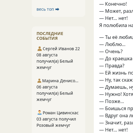
— Конечно!
весь топ ⮕
— Может, ра
— Нет… нет!
Я полюбила н
ПОСЛЕДНИЕ
— Ты её люби
СОБЫТИЯ
— Люблю…
Сергей Иванов 22
— Очень?
08 августа
— До краешка 
получил(а) Белый
— Правда?
жемчуг
— Ей жизнь п
— Ну, так скаж
Марина Денисова 5
— Думаешь, н
06 августа
получил(а) Белый
— Нужно! Хотя
жемчуг
— Позже…
— Боишься пр
Роман Цивинскас
— Вдруг она л
03 августа получил
— Значит, ра
Розовый жемчуг
— Нет… нет!