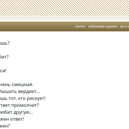
ангел
любовная лирика
он и 
ишь?
бит?
си!
очень смешная.
лышать вердикт…
шь тот, кто рискует!
ответ промолчит?
 любит другую…
ажен ответ!
жен?