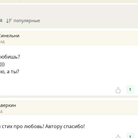
я
популярные
Синельни
зад
 любишь?
))
ю, а ты?
1
Аверкин
ад
стих про любовь! Автору спасибо!
1