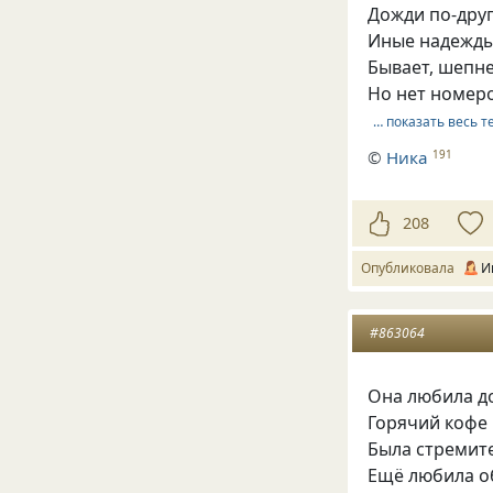
Дожди по-друг
Иные надежды
Бывает, шепне
Но нет номеро
… показать весь т
©
Ника
191
208
Опубликовала
И
#863064
Она любила до
Горячий кофе 
Была стремите
Ещё любила о