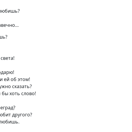
злюбишь?
авечно…
шь?
света!
одарю!
и ей об этом!
ужно сказать?
 бы хоть слово!
еград?
юбит другого?
злюбишь.