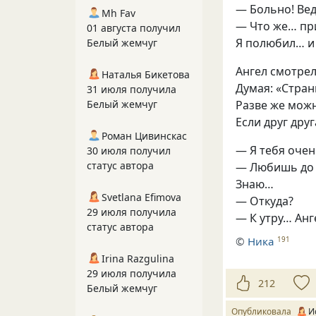
— Больно! Ве
Mh Fav
— Что же… пр
01 августа получил
Я полюбил… и
Белый жемчуг
Ангел смотрел
Наталья Бикетова
Думая: «Стран
31 июля получила
Белый жемчуг
Разве же мож
Если друг друг
Роман Цивинскас
— Я тебя оче
30 июля получил
статус автора
— Любишь до 
Знаю…
Svetlana Efimova
— Откуда?
29 июля получила
— К утру… Ан
статус автора
©
Ника
191
Irina Razgulina
29 июля получила
212
Белый жемчуг
Опубликовала
И