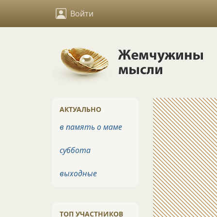
Войти
АКТУАЛЬНО
в память о маме
суббота
выходные
ТОП УЧАСТНИКОВ