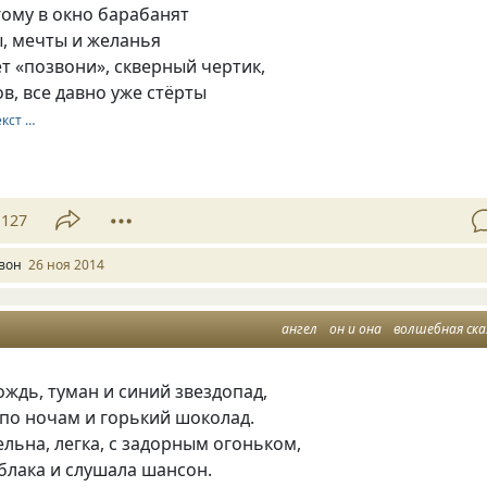
ому в окно барабанят
, мечты и желанья
т «позвони», скверный чертик,
в, все давно уже стёрты
екст …
127
вон
26 ноя 2014
ангел
он и она
волшебная ска
ждь, туман и синий звездопад,
по ночам и горький шоколад.
льна, легка, с задорным огоньком,
блака и слушала шансон.