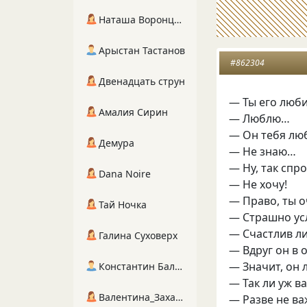
Наташа Воронцова
Арыстан Тастанов
#862304
Двенадцать струн
— Ты его люб
Амалия Сирин
— Люблю…
— Он тебя лю
Демура
— Не знаю…
— Ну, так спро
Dana Noire
— Не хочу!
— Право, ты 
Тай Ночка
— Страшно ус
— Счастлив ли
Галина Суховерх
— Вдруг он в 
— Значит, он
Константин Балухта
— Так ли уж в
Валентина_Захарова
— Разве не ва