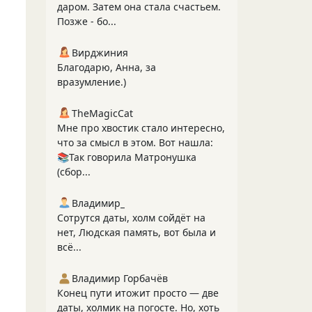
даром. Затем она стала счастьем.
Позже - бо...
Вирджиния
Благодарю, Анна, за
вразумление.)
TheMagicCat
Мне про хвостик стало интересно,
что за смысл в этом. Вот нашла:
📚Так говорила Матронушка
(сбор...
Владимир_
Сотрутся даты, холм сойдёт на
нет, Людская память, вот была и
всё...
Владимир Горбачёв
Конец пути итожит просто — две
даты, холмик на погосте. Но, хоть