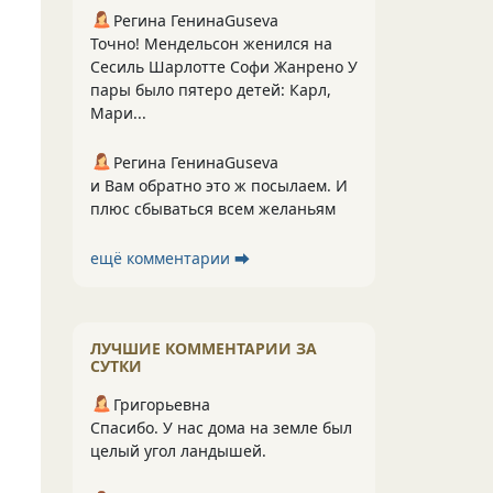
Регина ГенинаGuseva
Точно! Мендельсон женился на
Сесиль Шарлотте Софи Жанрено У
пары было пятеро детей: Карл,
Мари...
Регина ГенинаGuseva
и Вам обратно это ж посылаем. И
плюс сбываться всем желаньям
ещё комментарии ⮕
ЛУЧШИЕ КОММЕНТАРИИ ЗА
СУТКИ
Григорьевна
Спасибо. У нас дома на земле был
целый угол ландышей.