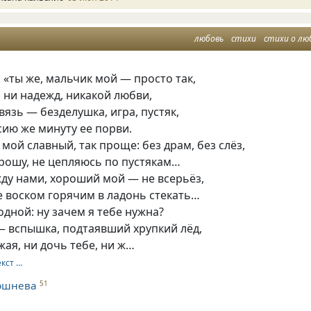
любовь
стихи
стихи о лю
: «ты же, мальчик мой — просто так,
я ни надежд, никакой любви,
вязь — безделушка, игра, пустяк,
сию же минуту ее порви.
 мой славный, так проще: без драм, без слёз,
прошу, не цепляюсь по пустякам…
ду нами, хороший мой — не всерьёз,
е воском горячим в ладонь стекать…
одной: ну зачем я тебе нужна?
— вспышка, подтаявший хрупкий лёд,
жая, ни дочь тебе, ни ж…
екст …
ршнева
51