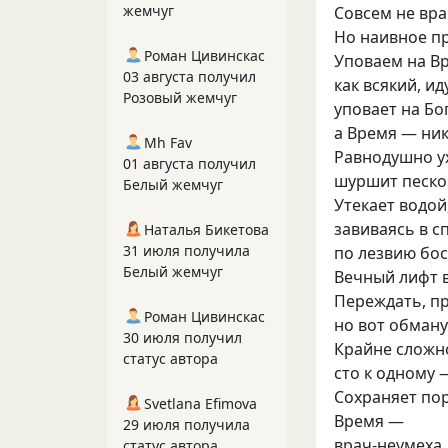
жемчуг
Совсем не вра
Но наивное пр
Роман Цивинскас
Уповаем на В
03 августа получил
как всякий, и
Розовый жемчуг
уповает на Бо
а Время — ни
Mh Fav
Равнодушно у
01 августа получил
шуршит песко
Белый жемчуг
Утекает водой,
завиваясь в с
Наталья Бикетова
31 июля получила
по лезвию бо
Белый жемчуг
Вечный лифт в
Переждать, п
Роман Цивинскас
но вот обман
30 июля получил
Крайне сложн
статус автора
сто к одному 
Сохраняет пор
Svetlana Efimova
Время —
29 июля получила
врач-неумеха,
статус автора