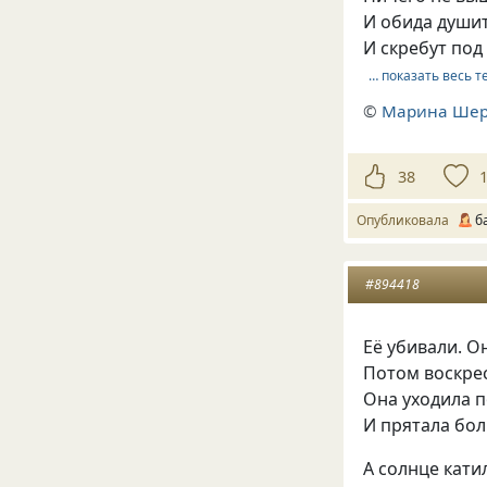
И обида душит
И скребут под
… показать весь т
©
Марина Ше
38
Опубликовала
б
#894418
Её убивали. О
Потом воскрес
Она уходила 
И прятала бо
А солнце кати