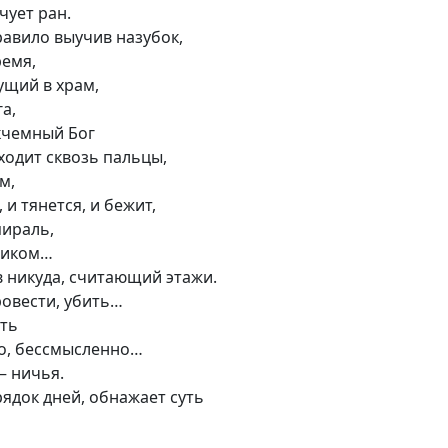
чует ран.
авило выучив назубок,
ремя,
дущий в храм,
га,
кчемный Бог
ходит сквозь пальцы,
м,
 и тянется, и бежит,
пираль,
сиком…
 никуда, считающий этажи.
ровести, убить…
уть
о, бессмысленно…
— ничья.
ядок дней, обнажает суть