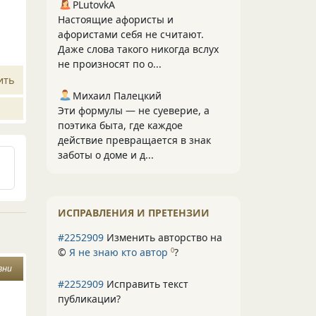
PLutоvkА
Настоящие афористы и
афористами себя не считают.
Даже слова такого никогда вслух
не произносят по о...
ить
Михаил Палецкий
Эти формулы — не суеверие, а
поэтика быта, где каждое
действие превращается в знак
заботы о доме и д...
ИСПРАВЛЕНИЯ И ПРЕТЕНЗИИ
#2252909
Изменить авторство на
©
Я не знаю кто автор
?
0
зни
#2252909
Исправить текст
публикации?