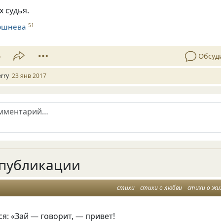
х судья.
ршнева
51
6
Обсуд
erry
23 янв 2017
публикации
стихи
стихи о любви
стихи о жи
ся: «Зай — говорит, — привет!