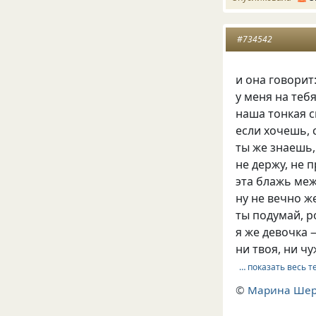
#734542
и она говорит
у меня на теб
наша тонкая с
если хочешь, 
ты же знаешь,
не держу, не 
эта блажь меж
ну не вечно ж
ты подумай, р
я же девочка 
ни твоя, ни чу
… показать весь т
©
Марина Ше