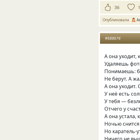
36
Опубликовала
A
#688676
А она уходит, 
Удаляешь фотк
Понимаешь: бо
Не берут. А ж
А она уходит. 
У неё есть со
У тебя — безл
Отчего у счас
А она устала, 
Ночью снится
Но каратель-у
Ничего не выш