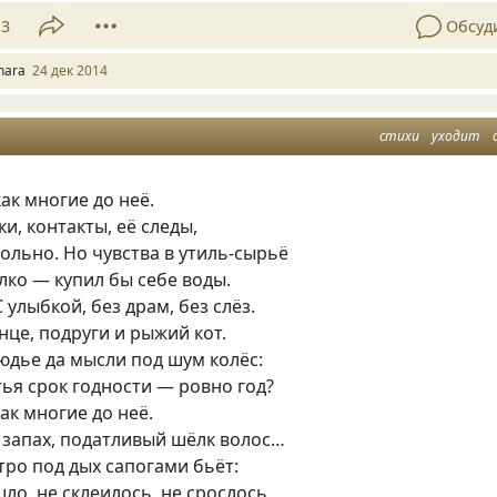
13
Обсуд
nara
24 дек 2014
стихи
уходит
как многие до неё.
и, контакты, её следы,
льно. Но чувства в утиль-сырьё
алко — купил бы себе воды.
С улыбкой, без драм, без слёз.
лнце, подруги и рыжий кот.
юдье да мысли под шум колёс:
тья срок годности — ровно год?
как многие до неё.
 запах, податливый шёлк волос…
тро под дых сапогами бьёт:
ло, не склеилось, не срослось.