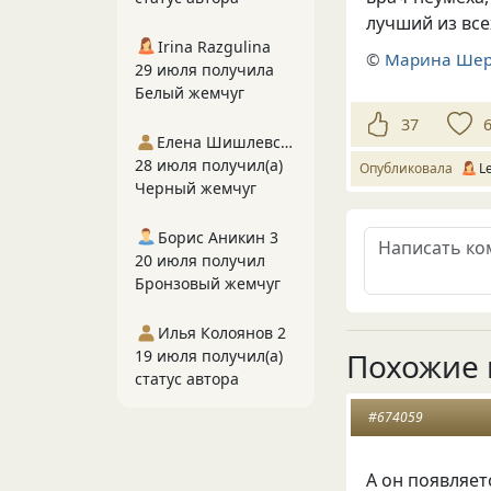
лучший из все
Irina Razgulina
©
Марина Ше
29 июля получила
Белый жемчуг
37
Елена Шишлевская
28 июля получил(а)
Опубликовала
L
Черный жемчуг
Борис Аникин 3
20 июля получил
Бронзовый жемчуг
Илья Колоянов 2
19 июля получил(а)
Похожие 
статус автора
#674059
А он появляет