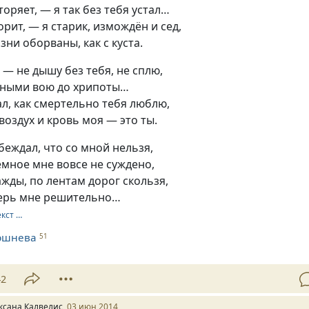
оряет, — я так без тебя устал…
рит, — я старик, измождён и сед,
зни оборваны, как с куста.
, — не дышу без тебя, не сплю,
ными вою до хрипоты…
нал, как смертельно тебя люблю,
 воздух и кровь моя — это ты.
убеждал, что со мной нельзя,
емное мне вовсе не суждено,
жды, по лентам дорог скользя,
еперь мне решительно…
екст …
ршнева
51
42
ксана Калвелис
03 июн 2014