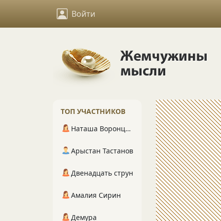
Войти
ТОП УЧАСТНИКОВ
Наташа Воронцова
Арыстан Тастанов
Двенадцать струн
Амалия Сирин
Демура