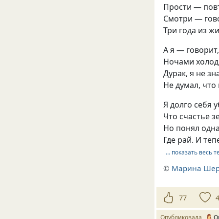
Прости — повт
Смотри — гово
Три года из жи
А я — говорит
Ночами холод
Дурак, я не з
Не думал, что
Я долго себя 
Что счастье з
Но понял одна
Где рай. И т
… показать весь т
©
Марина Ше
77
Опубликовала
О