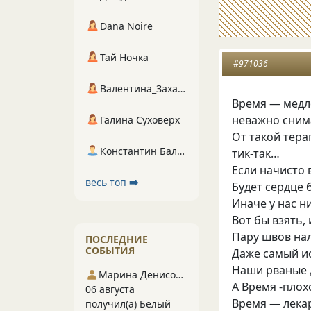
Dana Noire
Тай Ночка
#971036
Валентина_Захарова
Время — мед
неважно сним
Галина Суховерх
От такой тер
Константин Балухта
тик-так…
Если начисто 
весь топ ⮕
Будет сердце 
Иначе у нас ни
Вот бы взять,
Пару швов на
ПОСЛЕДНИЕ
СОБЫТИЯ
Даже самый и
Наши рваные 
Марина Денисова 5
А Время -плох
06 августа
Время — лекар
получил(а) Белый