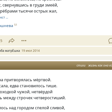
, свернувшись в груди змеёй,
 рёбрами тысячи острых жал,
екст …
ршнева
51
15
аба матрЁшка
19 июл 2014
стихи
жизнь как она е
на притворялась мёртвой.
ала, едва становилось тише.
походкой чужой, нетвёрдой
ль между строчек четверостиший.
лось над городом спелой сливой,