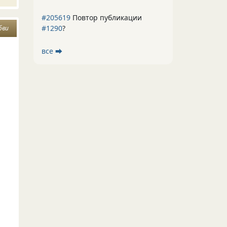
#205619
Повтор публикации
#1290
?
бви
все ⮕