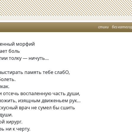
стихи
без катего
ленный морфий
ает боль
апии толку — ничуть…
выстирать память тебе слабО,
болеть.
как.
 и отсечь воспаленную часть души,
ложить, изящным движеньем рук…
скусный врач не сумел бы сшить
души.
ой хирург.
ь ни к черту.