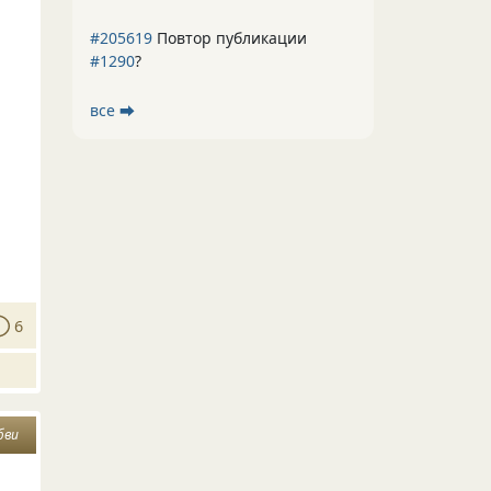
#205619
Повтор публикации
#1290
?
все ⮕
6
бви