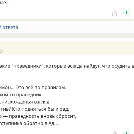
е....
1
2 ответа
ад
акие "праведники", которые всегда найдут, что осудить 
Демон… Это всё по правилам.
акой-то праведник
снисхожденья взгляд
отив? Кто подняться бы и рад,
о — праведность вновь сбросит,
тступника обратно в Ад…
1