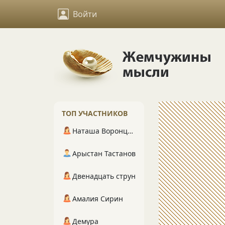
Войти
ТОП УЧАСТНИКОВ
Наташа Воронцова
Арыстан Тастанов
Двенадцать струн
Амалия Сирин
Демура