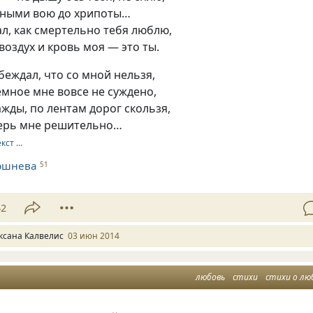
ными вою до хрипоты…
нал, как смертельно тебя люблю,
 воздух и кровь моя — это ты.
убеждал, что со мной нельзя,
емное мне вовсе не суждено,
жды, по лентам дорог скользя,
еперь мне решительно…
екст …
ршнева
51
42
ксана Калвелис
03 июн 2014
любовь
стихи
стихи о лю