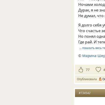
Ночами холод
Дурак, я не з
Не думал, что
Я долго себя 
Что счастье з
Но понял одна
Где рай. И т
… показать весь т
©
Марина Ше
77
Опубликовала
О
#734542