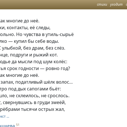
стихи
уходит
как многие до неё.
и, контакты, её следы,
льно. Но чувства в утиль-сырьё
алко — купил бы себе воды.
С улыбкой, без драм, без слёз.
лнце, подруги и рыжий кот.
юдье да мысли под шум колёс:
тья срок годности — ровно год?
как многие до неё.
 запах, податливый шёлк волос…
тро под дых сапогами бьёт:
ло, не склеилось, не срослось.
, свернувшись в груди змеёй,
 рёбрами тысячи острых жал,
екст …
ршнева
51