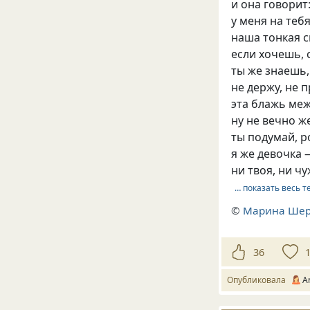
и она говорит
у меня на теб
наша тонкая с
если хочешь, 
ты же знаешь,
не держу, не 
эта блажь меж
ну не вечно ж
ты подумай, р
я же девочка 
ни твоя, ни чу
… показать весь т
©
Марина Ше
36
Опубликовала
A