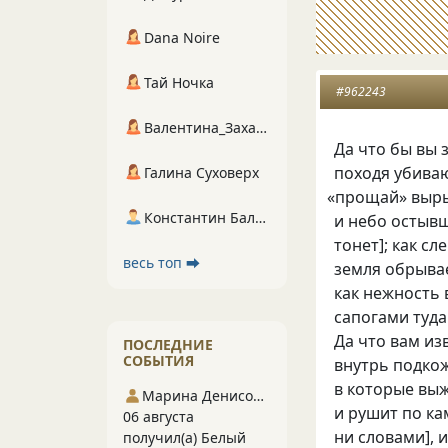
Dana Noire
Тай Ночка
#962243
Валентина_Захарова
Да что бы вы з
походя убиваю
Галина Суховерх
«
прощай» вырыв
Константин Балухта
и небо остывш
тонет]; как сл
весь топ ⮕
земля обрывае
как нежность 
сапогами туда
Да что вам из
ПОСЛЕДНИЕ
СОБЫТИЯ
внутрь подкож
в которые выж
Марина Денисова 5
и рушит по ка
06 августа
ни словами], и
получил(а) Белый