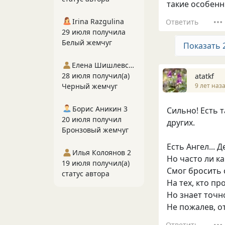
такие особенны
Irina Razgulina
Ответить
29 июля получила
Белый жемчуг
Показать 
Елена Шишлевская
28 июля получил(а)
atatkf
9 лет наз
Черный жемчуг
Борис Аникин 3
Сильно! Есть т
20 июля получил
других.
Бронзовый жемчуг
Есть Ангел... 
Илья Колоянов 2
Но часто ли к
19 июля получил(а)
Смог бросить 
статус автора
На тех, кто пр
Но знает точн
Не пожалев, о
Ответить