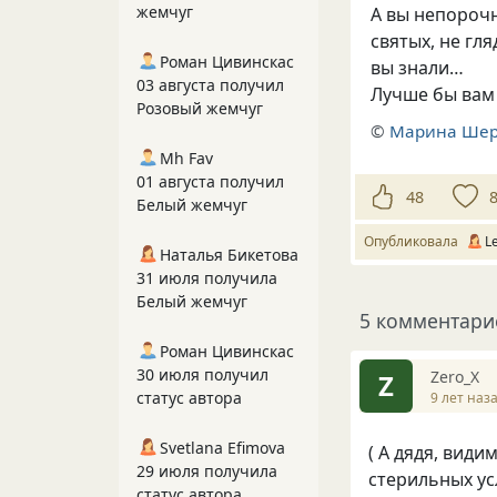
жемчуг
А вы непорочн
святых, не гля
Роман Цивинскас
вы знали…
03 августа получил
Лучше бы вам 
Розовый жемчуг
©
Марина Ше
Mh Fav
01 августа получил
48
Белый жемчуг
Опубликовала
L
Наталья Бикетова
31 июля получила
Белый жемчуг
5 комментари
Роман Цивинскас
30 июля получил
Zero_X
Z
статус автора
9 лет наз
Svetlana Efimova
( А дядя, вид
29 июля получила
стерильных усл
статус автора