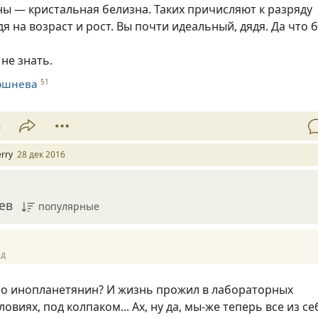
ы — кристальная белизна. Таких причисляют к разряду
дя на возраст и рост. Вы почти идеальный, дядя. Да что 
не знать.
ршнева
51
8
erry
28 дек 2016
ев
популярные
ад
имо инопланетянин? И жизнь прожил в лабораторных
овиях, под колпаком... Ах, ну да, мы-же теперь все из се