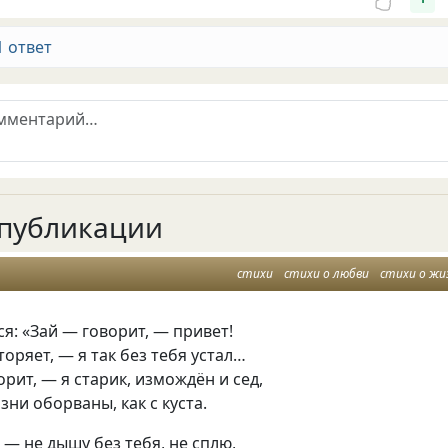
1 ответ
публикации
стихи
стихи о любви
стихи о жи
ся: «Зай — говорит, — привет!
оряет, — я так без тебя устал…
рит, — я старик, измождён и сед,
зни оборваны, как с куста.
, — не дышу без тебя, не сплю,