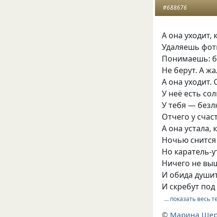
#688676
А она уходит, 
Удаляешь фотк
Понимаешь: бо
Не берут. А ж
А она уходит. 
У неё есть со
У тебя — безл
Отчего у счас
А она устала, 
Ночью снится
Но каратель-у
Ничего не выш
И обида душит
И скребут под
… показать весь т
©
Марина Ше