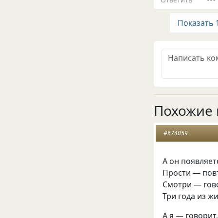
Показать 
Похожие 
#674059
А он появляет
Прости — повт
Смотри — гово
Три года из жи
А я — говорит