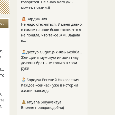
говорится. Не знаю чего уж -
может, поэзии.))
Вирджиния
рии
Не надо стесняться. У меня давно,
в самом начале было такое, что я
не поняла, что такое ЖМ. Задала
в...
и,
Дохтур Gugutцэ князь Беshбармакоff
к
Женщины мужскую инициативу
должны брать не только в свои
руки
ы…
кто
Бородул Евгений Николаевич
Каждое «сейчас» уже в истории
жизни навсегда.
х,
ота
Tatyana Sinyavskaya
и,
Вполне правдоподобно)