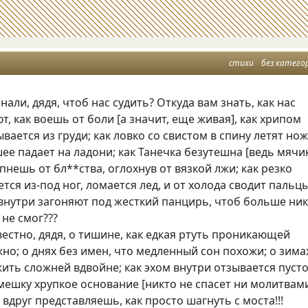
стихи
без катего
нали, дядя, чтоб нас судить? Откуда вам знать, как нас
т, как воешь от боли [а значит, еще живая], как хрипом
ается из груди; как ловко со свистом в спину летят нож
ее падает на ладони; как Танечка безутешна [ведь мячи
епнешь от бл**ства, оглохнув от вязкой лжи; как резко
тся из-под ног, ломается лед, и от холода сводит пальц
внутри загоняют под жесткий панцирь, чтоб больше ни
 не смог???
вестно, дядя, о тишине, как едкая ртуть проникающей
но; о днях без имен, что медленный сон похожи; о зима
ить сложней вдвойне; как эхом внутри отзывается пуст
мешку хрупкое основание [никто не спасет ни молитвам
 вдруг представляешь, как просто шагнуть с моста!!!