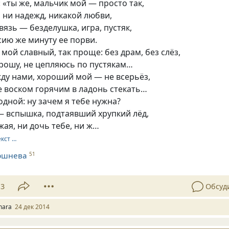
: «ты же, мальчик мой — просто так,
я ни надежд, никакой любви,
вязь — безделушка, игра, пустяк,
сию же минуту ее порви.
 мой славный, так проще: без драм, без слёз,
прошу, не цепляюсь по пустякам…
ду нами, хороший мой — не всерьёз,
е воском горячим в ладонь стекать…
одной: ну зачем я тебе нужна?
— вспышка, подтаявший хрупкий лёд,
жая, ни дочь тебе, ни ж…
екст …
ршнева
51
13
Обсуд
nara
24 дек 2014