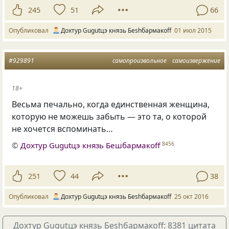
245
51
66
Опубликовал
Дохтур Gugutцэ князь Беshбармакоff
01 июл 2015
#929891
самопроизвольное
самоизвержение
18+
Весьма печально, когда единственная женщина,
которую не можешь забыть — это та, о которой
не хочется вспоминать…
©
Дохтур Gugutцэ князь Бешбармакоff
8456
251
44
38
Опубликовал
Дохтур Gugutцэ князь Беshбармакоff
25 окт 2016
Дохтур Gugutцэ князь Беshбармакоff: 8381 цитата