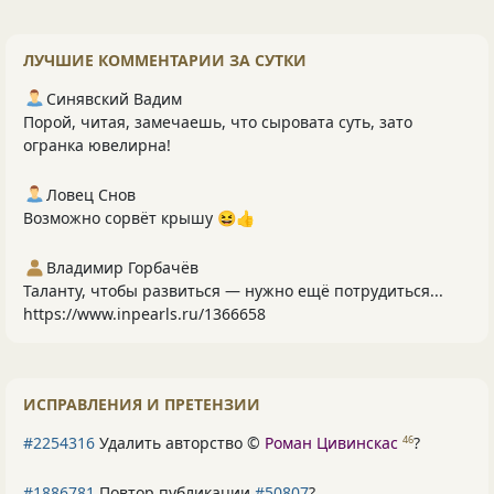
ЛУЧШИЕ КОММЕНТАРИИ ЗА СУТКИ
Синявский Вадим
Порой, читая, замечаешь, что сыровата суть, зато
огранка ювелирна!
Ловец Снов
Возможно сорвёт крышу 😆👍
Владимир Горбачёв
Таланту, чтобы развиться — нужно ещё потрудиться...
https://www.inpearls.ru/1366658
ИСПРАВЛЕНИЯ И ПРЕТЕНЗИИ
#2254316
Удалить авторство ©
Роман Цивинскас
?
46
#1886781
Повтор публикации
#50807
?