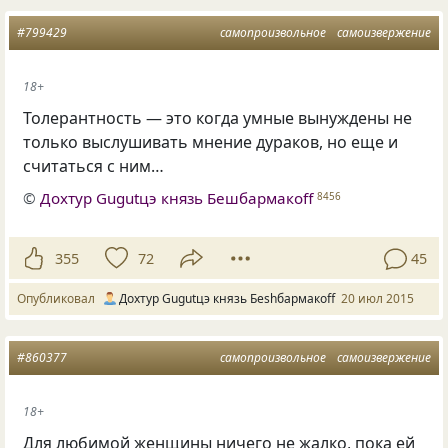
#799429
самопроизвольное
самоизвержение
18+
Толерантность — это когда умные вынуждены не
только выслушивать мнение дураков, но еще и
считаться с ним…
©
Дохтур Gugutцэ князь Бешбармакоff
8456
355
72
45
Опубликовал
Дохтур Gugutцэ князь Беshбармакоff
20 июл 2015
#860377
самопроизвольное
самоизвержение
18+
Для любимой женщины ничего не жалко, пока ей