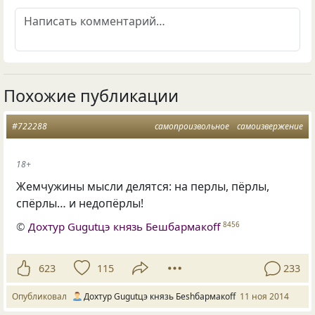
Похожие публикации
#722288
самопроизвольное
самоизвержение
18+
Жемчужины мысли делятся: на перлы, пёрлы,
спёрлы… и недопёрлы!
©
Дохтур Gugutцэ князь Бешбармакоff
8456
623
115
233
Опубликовал
Дохтур Gugutцэ князь Беshбармакоff
11 ноя 2014