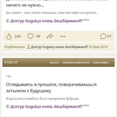
ничего не нужно…
Бог знает - чего хочет женщина, тем сам чёрт не шутит.
©
Дохтур Gugutцэ князь Бешбармакоff
8456
246
49
97
Опубликовал
Дохтур Gugutцэ князь Беshбармакоff
05 фев 2016
#786159
мысли
самопроизвольное
самоизвержение
18+
Оглядываясь в прошлое, поворачиваешься
затылком к будущему.
В прошлом у каждого было прекрасное будущее.
©
Дохтур Gugutцэ князь Бешбармакоff
8456