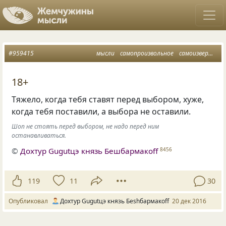
#959415
мысли
самопроизвольное
самоизвержение
18+
Тяжело, когда тебя ставят перед выбором, хуже,
когда тебя поставили, а выбора не оставили.
Шоп не стоять перед выбором, не надо перед ним
останавливаться.
©
Дохтур Gugutцэ князь Бешбармакоff
8456
119
11
30
Опубликовал
Дохтур Gugutцэ князь Беshбармакоff
20 дек 2016