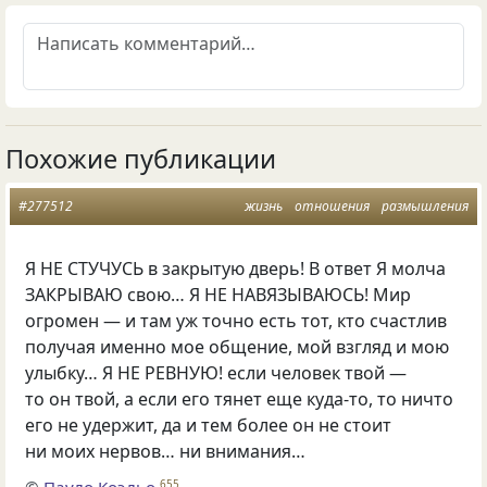
Похожие публикации
#277512
жизнь
отношения
размышления
Я НЕ СТУЧУСЬ в закрытую дверь! В ответ Я молча
ЗАКРЫВАЮ свою… Я НЕ НАВЯЗЫВАЮСЬ! Мир
огромен — и там уж точно есть тот, кто счастлив
получая именно мое общение, мой взгляд и мою
улыбку… Я НЕ РЕВНУЮ! если человек твой —
то он твой, а если его тянет еще куда-то, то ничто
его не удержит, да и тем более он не стоит
ни моих нервов… ни внимания…
©
Пауло Коэльо
655