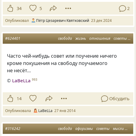
34
5
2
Опубликовал
Пётр Цезаревич Квятковский
23 дек 2024
#624401
свобода
жизнь
отношения
советы
мы
Часто чей-нибудь совет или поучение ничего
кроме покушения на свободу поучаемого
не несёт…
©
LaBeLLa
993
14
Обсудить
Опубликовала
LaBeLLa
27 янв 2014
#316242
свобода
афоризмы
советы
мысли
фраз