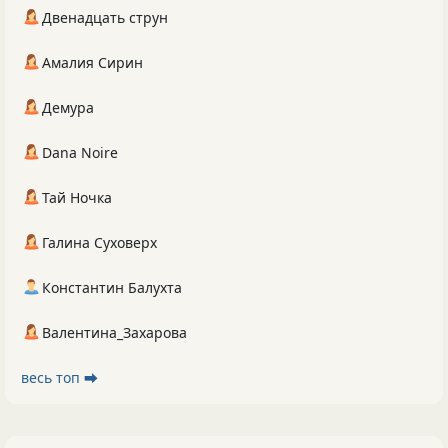
Двенадцать струн
Амалия Сирин
Демура
Dana Noire
Тай Ночка
Галина Суховерх
Константин Балухта
Валентина_Захарова
весь топ ⮕