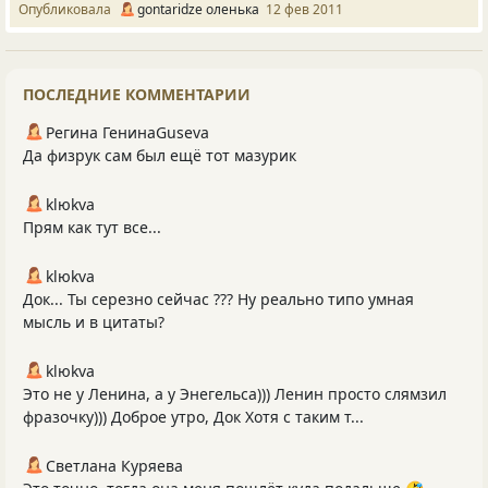
Опубликовала
gontaridze оленька
12 фев 2011
ПОСЛЕДНИЕ КОММЕНТАРИИ
Регина ГенинаGuseva
Да физрук сам был ещё тот мазурик
klюkva
Прям как тут все...
klюkva
Док... Ты серезно сейчас ??? Ну реально типо умная
мысль и в цитаты?
klюkva
Это не у Ленина, а у Энегельса))) Ленин просто слямзил
фразочку))) Доброе утро, Док Хотя с таким т...
Светлана Куряева