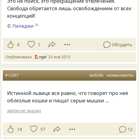
Это не поиск, это прекращение отвлечения.
Свобода обретается лишь освобождением от всех
концепций!
©
Пападжи
26
6
1
Обсудить
Опубликовала
ngel
25 янв 2013
#13397
свобода
независимость
Истинной львице все равно, что говорят про неё
облезлые кошки и пищат серые мышки …
автор не указан
18
57
12