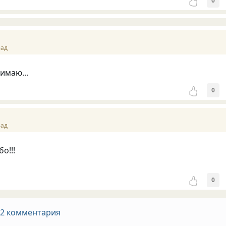
0
зад
имаю...
0
зад
о!!!
0
 2 комментария