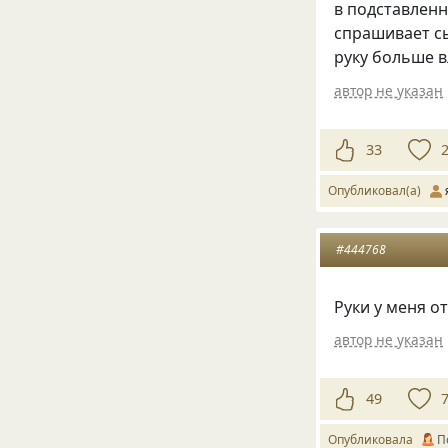
в подставлен
спрашивает сы
руку больше вл
автор не указан
33
Опубликовал(а)
#444768
Руки у меня о
автор не указан
49
Опубликовала
П