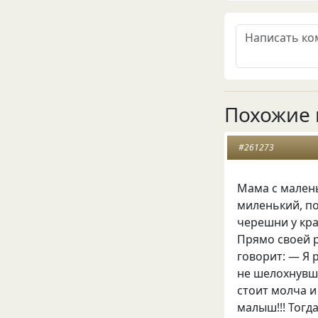
Похожие 
#261273
Мама с мален
миленький, п
черешни у кра
Прямо своей 
говорит: — Я 
не шелохнувш
стоит молча и
малыш!!! Тогд