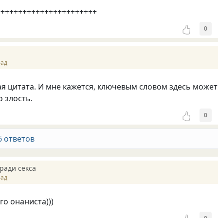
+++++++++++++++++++++++
0
зад
ая цитата. И мне кажется, ключевым словом здесь может
о злость.
0
6 ответов
ради секса
зад
го онаниста)))