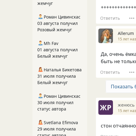
жемчуг
++++++++++++
Роман Цивинскас
Ответить
03 августа получил
Розовый жемчуг
Allerum
15 лет на
Mh Fav
01 августа получил
Да, очень ёмк
Белый жемчуг
быть не тольк
Наталья Бикетова
Ответить
31 июля получила
Белый жемчуг
Показать 
Роман Цивинскас
30 июля получил
женюсь 
ЖР
статус автора
15 лет на
Svetlana Efimova
стон отчаянно
29 июля получила
статус автора