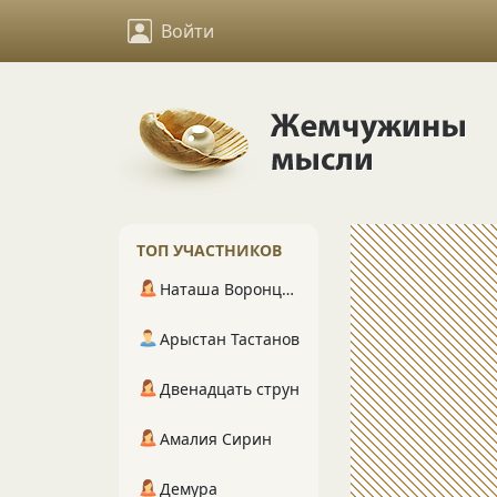
Войти
ТОП УЧАСТНИКОВ
Наташа Воронцова
Арыстан Тастанов
Двенадцать струн
Амалия Сирин
Демура