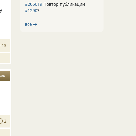
#205619
Повтор публикации
у
#1290
?
все ⮕
13
уки
2