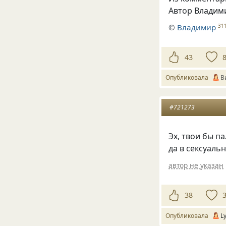
Автор Владим
©
Владимир
31
43
Опубликовала
В
#721273
Эх, твои бы п
да в сексуаль
автор не указан
38
Опубликовала
L