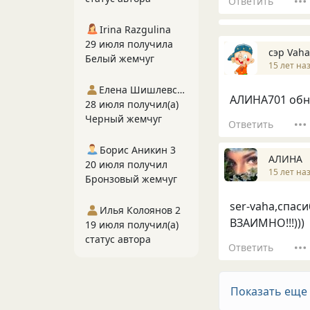
Ответить
Irina Razgulina
29 июля получила
сэр Vaha
Белый жемчуг
15 лет на
Елена Шишлевская
АЛИНА701 обн
28 июля получил(а)
Черный жемчуг
Ответить
Борис Аникин 3
АЛИНА
20 июля получил
15 лет на
Бронзовый жемчуг
ser-vaha,спасиб
Илья Колоянов 2
ВЗАИМНО!!!)))
19 июля получил(а)
статус автора
Ответить
Показать еще