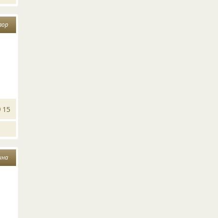
вор
15
ина