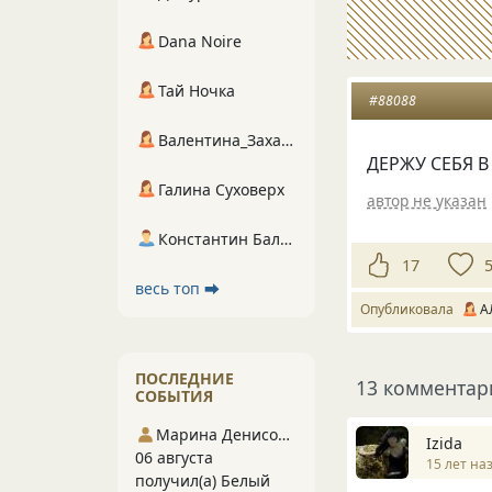
Dana Noire
Тай Ночка
#88088
Валентина_Захарова
ДЕРЖУ СЕБЯ 
Галина Суховерх
автор не указан
Константин Балухта
17
весь топ ⮕
Опубликовала
А
ПОСЛЕДНИЕ
13 комментар
СОБЫТИЯ
Марина Денисова 5
Izida
06 августа
15 лет на
получил(а) Белый