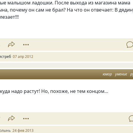
ные малышом ладошки. После выхода из магазина мама
на, почему он сам не брал? На что он отвечает: В дядин
езает!!!
2
ястреб
07 апр 2012
юмор
умение
р
ткуда надо растут! Но, похоже, не тем концом…
7
олынь
24 фев 2013