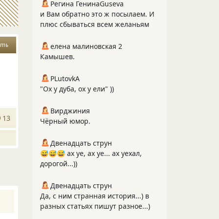
Регина ГенинаGuseva
и Вам обратно это ж посылаем. И
плюс сбываться всем желаньям
сть
елена малиновская 2
Камышев.
PLutоvkА
"Ох у дуба, ох у ели" ))
Вирджиния
13
Чёрный юмор.
Двенадцать струн
😅😅😅 ах уе, ах уе... ах уехал,
дорогой...))
Двенадцать струн
Да, с ним странная история...) в
разных статьях пишут разное...)