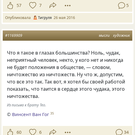
57
7
5
Опубликовала
Тигруля
26 мая 2016
#1169909
мысли
художник
Что я такое в глазах большинства? Ноль
,
чудак
,
неприятный человек
,
некто
,
у кого нет и никогда
не будет положения в обществе, — словом
,
ничтожество из ничтожеств. Ну что ж
,
допустим
,
что все это так. Так вот
,
я хотел бы своей работой
показать
,
что таится в сердце этого чудака
,
этого
ничтожества.
Из письма к брату Тео.
©
Винсент Ван Гог
35
60
6
34