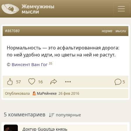
#867080
норма
мысли
Нормальность — это асфальтированная дорога:
по ней удобно идти, но цветы на ней не растут.
©
Винсент Ван Гог
35
57
16
5
Опубликовала
МаРейнеке
26 фев 2016
5 комментариев
популярные
Дохтур Gugutцэ князь