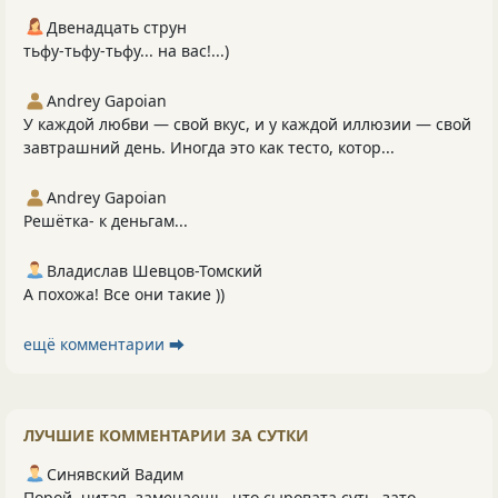
Двенадцать струн
тьфу-тьфу-тьфу... на вас!...)
Andrey Gapoian
У каждой любви — свой вкус, и у каждой иллюзии — свой
завтрашний день. Иногда это как тесто, котор...
Andrey Gapoian
Решётка- к деньгам...
Владислав Шевцов-Томский
А похожа! Все они такие ))
ещё комментарии ⮕
ЛУЧШИЕ КОММЕНТАРИИ ЗА СУТКИ
Синявский Вадим
Порой, читая, замечаешь, что сыровата суть, зато