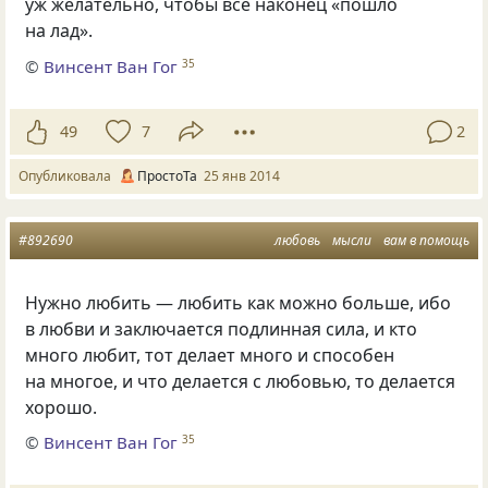
уж желательно, чтобы все наконец
«
пошло
на лад».
©
Винсент Ван Гог
35
49
7
2
Опубликовала
ПростоТа
25 янв 2014
#892690
любовь
мысли
вам в помощь
Нужно любить — любить как можно больше, ибо
в любви и заключается подлинная сила, и кто
много любит, тот делает много и способен
на многое, и что делается с любовью, то делается
хорошо.
©
Винсент Ван Гог
35