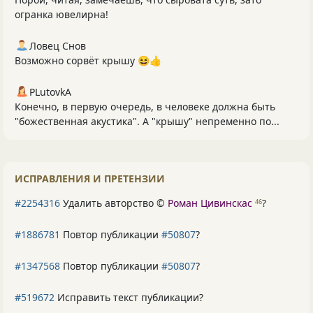
огранка ювелирна!
Ловец Снов
Возможно сорвёт крышу 😆👍
PLutоvkА
Конечно, в первую очередь, в человеке должна быть
"божественная акустика". А "крышу" непременно по...
ИСПРАВЛЕНИЯ И ПРЕТЕНЗИИ
#2254316
Удалить авторство ©
Роман Цивинскас
?
46
#1886781
Повтор публикации
#50807
?
#1347568
Повтор публикации
#50807
?
#519672
Исправить текст публикации?