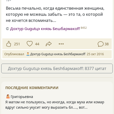
18+
Весьма печально, когда единственная женщина,
которую не можешь забыть — это та, о которой
не хочется вспоминать…
©
Дохтур Gugutцэ князь Бешбармакоff
8452
251
44
38
Опубликовал
Дохтур Gugutцэ князь Беshбармакоff
25 окт 2016
Дохтур Gugutцэ князь Беshбармакоff: 8377 цитат
ПОСЛЕДНИЕ КОММЕНТАРИИ
Григорьевна
Я матом не пользуюсь, но иногда, когда муха или комар
вдруг сильно укусит могу выразить бл...., вот...