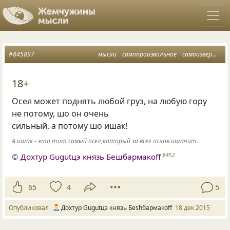
#845897
мысли
самопроизвольное
самоизвержение
18+
Осел может поднять любой груз, на любую гору
не потому, шо он очень
сильный, а потому шо ишак!
А ишак - это тот самый осел,который за всех ослов ишачит.
©
Дохтур Gugutцэ князь Бешбармакоff
8452
65
4
5
Опубликовал
Дохтур Gugutцэ князь Беshбармакоff
18 дек 2015