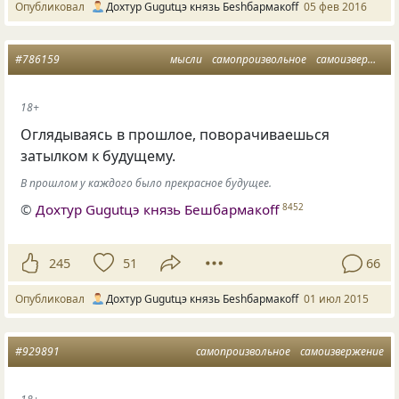
Опубликовал
Дохтур Gugutцэ князь Беshбармакоff
05 фев 2016
#786159
мысли
самопроизвольное
самоизвержение
18+
Оглядываясь в прошлое, поворачиваешься
затылком к будущему.
В прошлом у каждого было прекрасное будущее.
©
Дохтур Gugutцэ князь Бешбармакоff
8452
245
51
66
Опубликовал
Дохтур Gugutцэ князь Беshбармакоff
01 июл 2015
#929891
самопроизвольное
самоизвержение