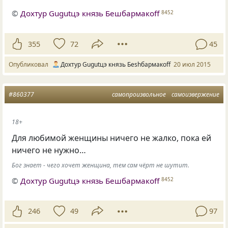
©
Дохтур Gugutцэ князь Бешбармакоff
8452
355
72
45
Опубликовал
Дохтур Gugutцэ князь Беshбармакоff
20 июл 2015
#860377
самопроизвольное
самоизвержение
18+
Для любимой женщины ничего не жалко, пока ей
ничего не нужно…
Бог знает - чего хочет женщина, тем сам чёрт не шутит.
©
Дохтур Gugutцэ князь Бешбармакоff
8452
246
49
97