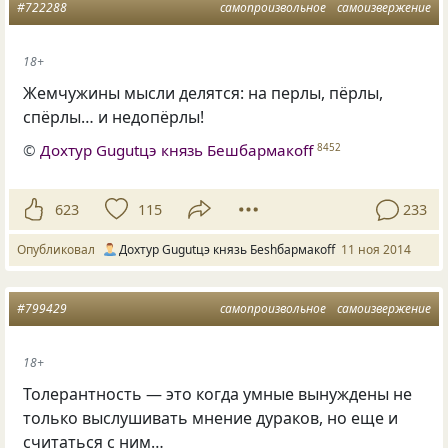
#722288
самопроизвольное
самоизвержение
18+
Жемчужины мысли делятся: на перлы, пёрлы,
спёрлы… и недопёрлы!
©
Дохтур Gugutцэ князь Бешбармакоff
8452
623
115
233
Опубликовал
Дохтур Gugutцэ князь Беshбармакоff
11 ноя 2014
#799429
самопроизвольное
самоизвержение
18+
Толерантность — это когда умные вынуждены не
только выслушивать мнение дураков, но еще и
считаться с ним…