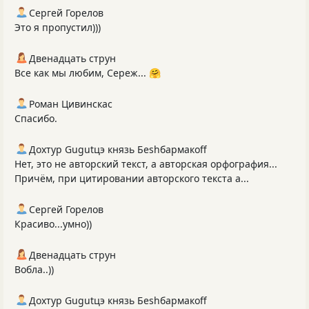
Сергей Горелов
Это я пропустил)))
Двенадцать струн
Все как мы любим, Сереж... 🤗
Роман Цивинскас
Спасибо.
Дохтур Gugutцэ князь Беshбармакоff
Нет, это не авторский текст, а авторская орфография...
Причём, при цитировании авторского текста а...
Сергей Горелов
Красиво...умно))
Двенадцать струн
Вобла..))
Дохтур Gugutцэ князь Беshбармакоff