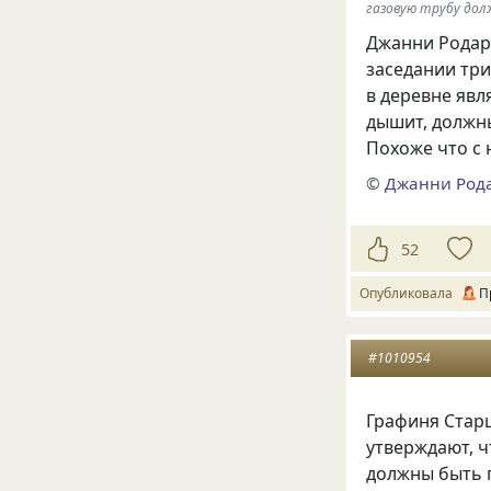
газовую трубу дол
Джанни Родари
заседании три
в деревне явл
дышит, должны
Похоже что с
©
Джанни Род
52
Опубликовала
П
#1010954
Графиня Стар
утверждают, ч
должны быть 