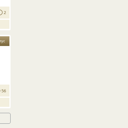
2
тус
56