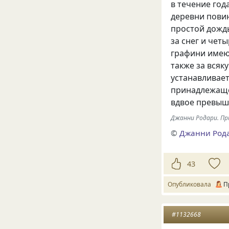
в течение год
деревни повин
простой дождь
за снег и четы
графини имеют
также за всяк
устанавливае
принадлежаще
вдвое превыш
Джанни Родари. П
©
Джанни Род
43
Опубликовала
П
#1132668