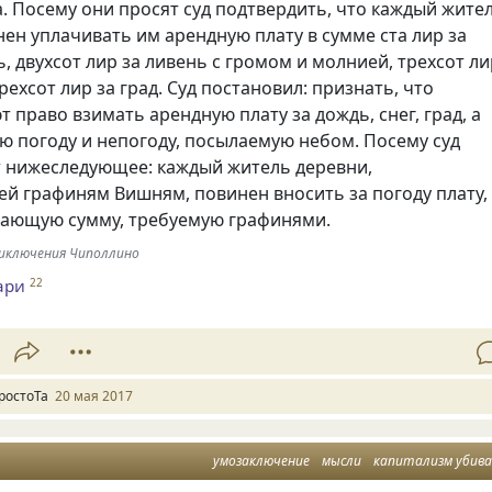
а. Посему они просят суд подтвердить, что каждый жите
ен уплачивать им арендную плату в сумме ста лир за
, двухсот лир за ливень с громом и молнией, трехсот л
рехсот лир за град. Суд постановил: признать, что
 право взимать арендную плату за дождь, снег, град, а
ую погоду и непогоду, посылаемую небом. Посему суд
т нижеследующее: каждый житель деревни,
й графиням Вишням, повинен вносить за погоду плату,
ающую сумму, требуемую графинями.
риключения Чиполлино
ари
22
ростоТа
20 мая 2017
умозаключение
мысли
капитализм убив