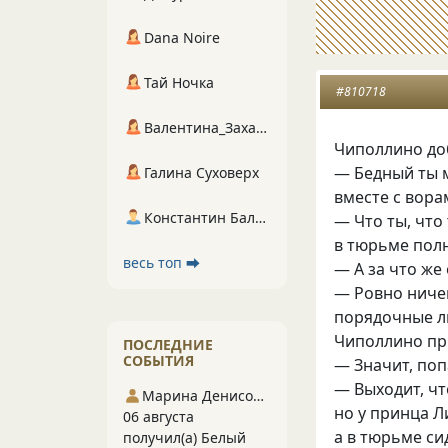
Dana Noire
Тай Ночка
#810718
Валентина_Захарова
Чиполлино доб
— Бедный ты м
Галина Суховерх
вместе с вора
Константин Балухта
— Что ты, что
в тюрьме пол
весь топ ⮕
— А за что же
— Ровно ничег
порядочные лю
Чиполлино пр
ПОСЛЕДНИЕ
СОБЫТИЯ
— Значит, поп
— Выходит, чт
Марина Денисова 5
но у принца Л
06 августа
а в тюрьме си
получил(а) Белый