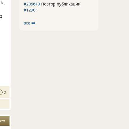
ль
#205619
Повтор публикации
#1290
?
ир
все ⮕
2
ает