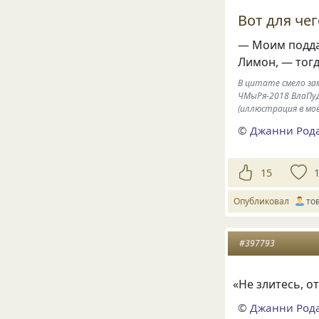
Вот для че
— Моим подда
Лимон, — тогд
В цитате смело за
ЧМыРя-2018 ВлаПуДА
(иллюстрация в мо
©
Джанни Род
15
Опубликовал
то
#397793
«
Не злитесь, о
©
Джанни Род