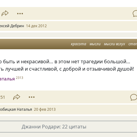
ексей Дебрин
14 дек 2012
красота
мысли
мысли вслух
ста
 быть и некрасивой… в этом нет трагедии большой…
ь лучшей и счастливой, с доброй и отзывчивой душой!
аталья
2313
51
озбицкая Наталья
20 фев 2013
Джанни Родари: 22 цитаты