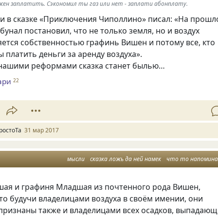
жен заплатить. Сэкономил ты газ или нет - заплати абонплату.
 в сказке
«
Приключения Чиполлино» писал: «На прош
бунал постановил, что не только земля, но и воздух
яется собственностью графинь Вишен и потому все, кто
 платить деньги за аренду воздуха».
 нашими реформами сказка станет былью…
ари
22
ростоТа
31 мар 2017
мысли
сказка ложь да ней намек
что то напомин
шая и графиня Младшая из почтенного рода Вишен,
то будучи владелицами воздуха в своём имении, они
признаны также и владелицами всех осадков, выпадающ