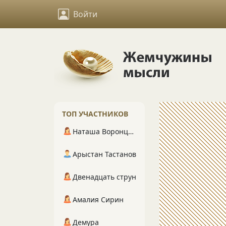
Войти
ТОП УЧАСТНИКОВ
Наташа Воронцова
Арыстан Тастанов
Двенадцать струн
Амалия Сирин
Демура