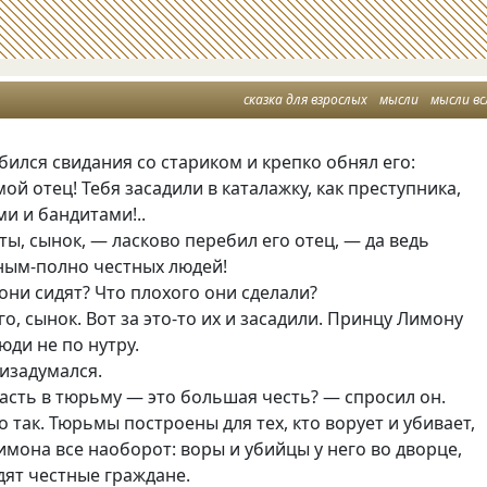
сказка для взрослых
мысли
мысли вс
ился свидания со стариком и крепко обнял его:
ой отец! Тебя засадили в каталажку, как преступника,
ми и бандитами!..
 ты, сынок, — ласково перебил его отец, — да ведь
ным-полно честных людей!
 они сидят? Что плохого они сделали?
о, сынок. Вот за это-то их и засадили. Принцу Лимону
ди не по нутру.
изадумался.
асть в тюрьму — это большая честь? — спросил он.
о так. Тюрьмы построены для тех, кто ворует и убивает,
имона все наоборот: воры и убийцы у него во дворце,
дят честные граждане.