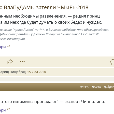
го ВлаПуДАМы затеяли ЧМыРь-2018
нным необходимы развлечения, — решил принц
а им некогда будет думать о своих бедах и нуждах.
меняете "принц Лимон" на ***, и Вы легко поймёте, что идею проведения
Мы скопирайздили у Джанни Родари из "Чипполино" 1951 года !!!!
ём комментарии)
ари
22
1
варищ Нищеброд
15 июл 2018
жизнь
мысли
мудро
т этого витамины пропадают" — эксперт Чипполино.
ари
22