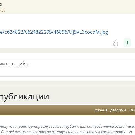
g
зад
.me/c624822/v624822295/46896/Uj5VL3cocdM.jpg
1
публикации
ирония
реформы
мы
плату «за транспортировку газа по трубам». Для потребителей ввели "нал
 Потребляешь ли газ, поехал в отпуск или долгосрочную командировку - за