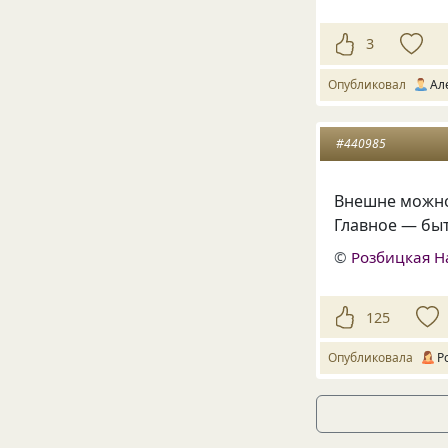
3
Опубликовал
Ал
#440985
Внешне можно
Главное — быт
©
Розбицкая Н
125
Опубликовала
Р