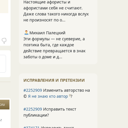
Настоящие афористы и
афористами себя не считают.
Даже слова такого никогда вслух
не произносят по о...
Михаил Палецкий
Эти формулы — не суеверие, а
поэтика быта, где каждое
действие превращается в знак
заботы о доме и д...
ИСПРАВЛЕНИЯ И ПРЕТЕНЗИИ
#2252909
Изменить авторство на
©
Я не знаю кто автор
?
0
сли
#2252909
Исправить текст
публикации?
ог
#374171
Исправить текст