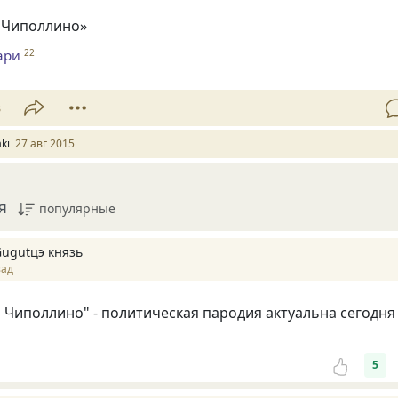
 Чиполлино»
ари
22
3
ki
27 авг 2015
я
популярные
Gugutцэ князь
зад
Чиполлино" - политическая пародия актуальна сегодня
5