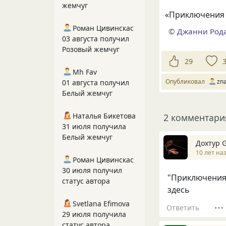
жемчуг
«
Приключения
Роман Цивинскас
©
Джанни Род
03 августа получил
Розовый жемчуг
29
Mh Fav
Опубликовал
zna
01 августа получил
Белый жемчуг
Наталья Бикетова
2 комментари
31 июля получила
Белый жемчуг
Дохтур 
10 лет на
Роман Цивинскас
30 июля получил
"Приключения 
статус автора
здесь
Svetlana Efimova
Ответить
29 июля получила
статус автора