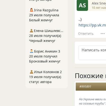
Alex Sne
AS
10 лет на
Irina Razgulina
29 июля получила
..)
Белый жемчуг
https://pp.vk
Елена Шишлевская
Ответить
28 июля получил(а)
Черный жемчуг
Борис Аникин 3
20 июля получил
Бронзовый жемчуг
Илья Колоянов 2
Похожие 
19 июля получил(а)
статус автора
#995891
На Украине ввели 
на газовые трубы".