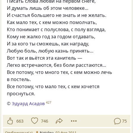
Писать слова любви на первом снеге,
И думать лишь об этом человеке…
И счастья большего не знать и не желать.
Как мало тех, с кем можно помолчать,
Кто понимает с полуслова, с полу взгляда,
Кому не жалко год за годом отдавать,
И за кого ты сможешь, как награду,
Любую боль, любую казнь принять…
Вот так и вьётся эта канитель —
Легко встречаются, без боли расстаются…
Все потому, что много тех, с кем можно лечь
в постель.
Все потому, что мало тех, с кем хочется
проснуться.
©
Эдуард Асадов
427
663
746
75
Опубликовал(а)
Natalina
02 фев 2011