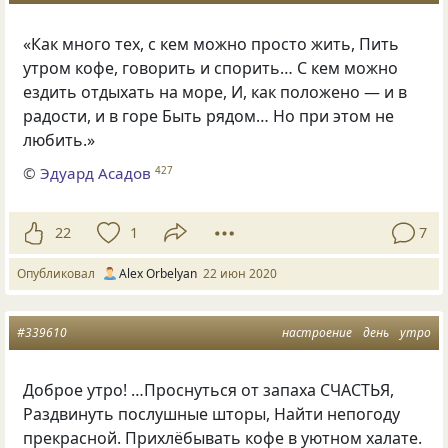
«Как много тех, с кем можно просто жить, Пить
утром кофе, говорить и спорить… С кем можно
ездить отдыхать на море, И, как положено — и в
радости, и в горе Быть рядом… Но при этом не
любить.»
©
Эдуард Асадов
427
22
1
7
Опубликовал
Alex Orbelyan
22 июн 2020
#339610
настроение
день
утро
Доброе утро! …Проснуться от запаха СЧАСТЬЯ,
Раздвинуть послушные шторы, Найти непогоду
прекрасной. Прихлёбывать кофе в уютном халате.