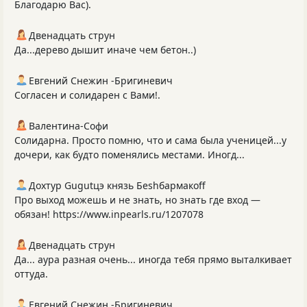
Благодарю Вас).
Двенадцать струн
Да...дерево дышит иначе чем бетон..)
Евгений Снежин -Бригиневич
Согласен и солидарен с Вами!.
Валентина-Софи
Солидарна. Просто помню, что и сама была ученицей...у
дочери, как будто поменялись местами. Иногд...
Дохтур Gugutцэ князь Беshбармакоff
Про выход можешь и не знать, но знать где вход —
обязан! https://www.inpearls.ru/1207078
Двенадцать струн
Да... аура разная очень... иногда тебя прямо выталкивает
оттуда.
Евгений Снежин -Бригиневич