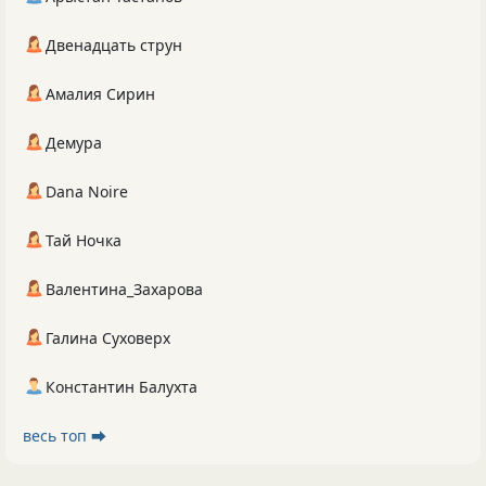
Двенадцать струн
Амалия Сирин
Демура
Dana Noire
Тай Ночка
Валентина_Захарова
Галина Суховерх
Константин Балухта
весь топ ⮕