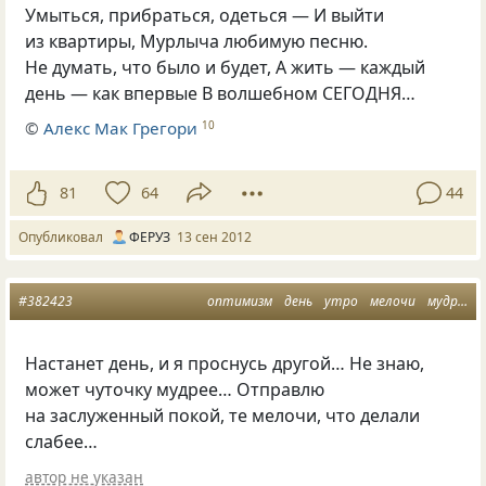
Умыться, прибраться, одеться — И выйти
из квартиры, Мурлыча любимую песню.
Не думать, что было и будет, А жить — каждый
день — как впервые В волшебном СЕГОДНЯ…
©
Алекс Мак Грегори
10
81
64
44
Опубликовал
ФЕРУЗ
13 сен 2012
#382423
оптимизм
день
утро
мелочи
мудрость
Настанет день, и я проснусь другой… Не знаю,
может чуточку мудрее… Отправлю
на заслуженный покой, те мелочи, что делали
слабее…
автор не указан