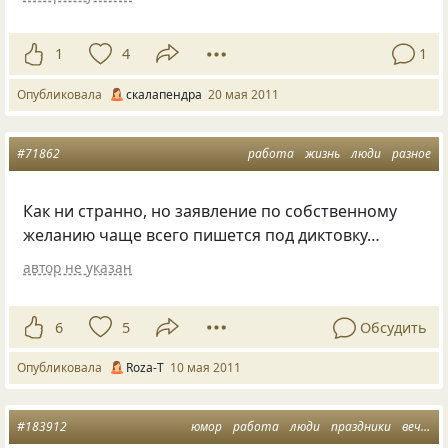
1
4
1
Опубликовала
скалапендра
20 мая 2011
#71862
работа
жизнь
люди
разное
Как ни странно, но заявление по собственному
желанию чаще всего пишется под диктовку…
автор не указан
6
5
Обсудить
Опубликовала
Roza-Т
10 мая 2011
#183912
юмор
работа
люди
праздники
вечеринка