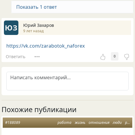
Показать 1 ответ
Юрий Захаров
ЮЗ
9 лет назад
https://vk.com/zarabotok_naforex
Ответить
0
Похожие публикации
#188089
работа
жизнь
отношения
люди
размышления