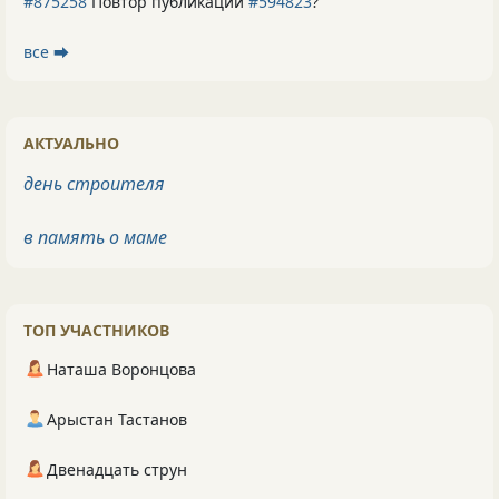
#875258
Повтор публикации
#594823
?
все ⮕
АКТУАЛЬНО
день строителя
в память о маме
ТОП УЧАСТНИКОВ
Наташа Воронцова
Арыстан Тастанов
Двенадцать струн