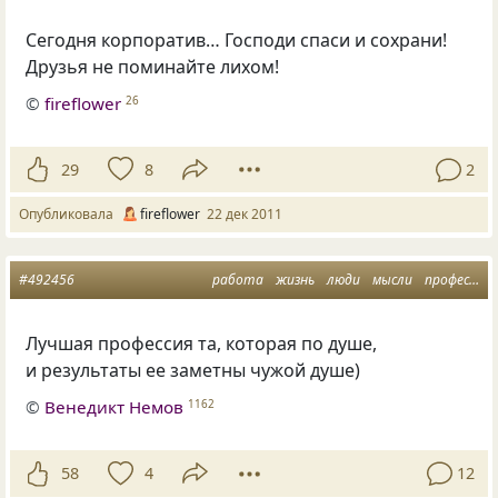
Сегодня корпоратив… Господи спаси и сохрани!
Друзья не поминайте лихом!
©
fireflower
26
29
8
2
Опубликовала
fireflower
22 дек 2011
#492456
работа
жизнь
люди
мысли
профессия
Лучшая профессия та, которая по душе,
и результаты ее заметны чужой душе)
©
Венедикт Немов
1162
58
4
12