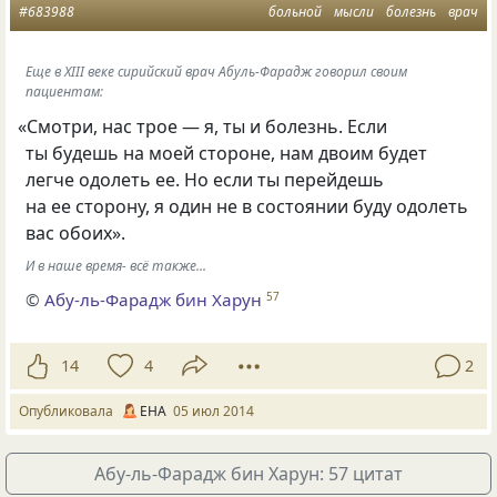
#683988
больной
мысли
болезнь
врач
Еще в ХIII веке сирийский врач Абуль-Фарадж говорил своим
пациентам:
«
Смотри, нас трое — я, ты и болезнь. Если
ты будешь на моей стороне, нам двоим будет
легче одолеть ее. Но если ты перейдешь
на ее сторону, я один не в состоянии буду одолеть
вас обоих».
И в наше время- всё также...
©
Абу-ль-Фарадж бин Харун
57
14
4
2
Опубликовала
EНA
05 июл 2014
Абу-ль-Фарадж бин Харун: 57 цитат