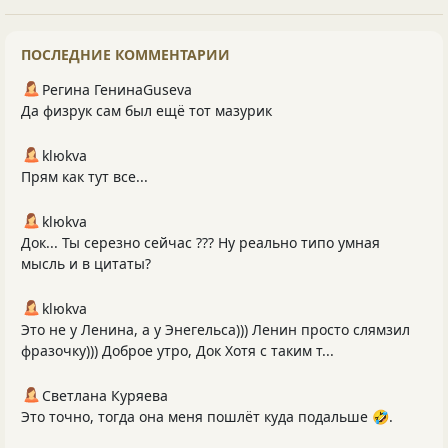
ПОСЛЕДНИЕ КОММЕНТАРИИ
Регина ГенинаGuseva
Да физрук сам был ещё тот мазурик
klюkva
Прям как тут все...
klюkva
Док... Ты серезно сейчас ??? Ну реально типо умная
мысль и в цитаты?
klюkva
Это не у Ленина, а у Энегельса))) Ленин просто слямзил
фразочку))) Доброе утро, Док Хотя с таким т...
Светлана Куряева
Это точно, тогда она меня пошлёт куда подальше 🤣.