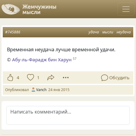
#745886
удача
мысли
неудача
Временная неудача лучше временной удачи.
©
Абу-ль-Фарадж бин Харун
57
4
1
Обсудить
Опубликовал
Vanch
24 янв 2015