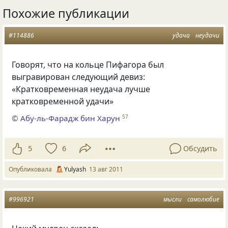
Похожие публикации
#114886
удача
неудачи
Говорят, что на кольце Пифагора был
выгравирован следующий девиз:
«Кратковременная неудача лучше
кратковременной удачи»
©
Абу-ль-Фарадж бин Харун
57
5
6
Обсудить
Опубликовала
Yulyash
13 авг 2011
#996921
мысли
самолюбие