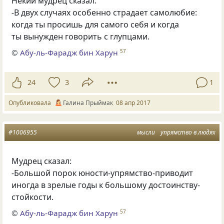
Некий мудрец сказал:
-В двух случаях особенно страдает самолюбие:
когда ты просишь для самого себя и когда
ты вынужден говорить с глупцами.
©
Абу-ль-Фарадж бин Харун
57
24
3
1
Опубликовала
Галина Прыймак
08 апр 2017
#1006955
мысли
упрямство в людях
Мудрец сказал:
-Большой порок юности-упрямство-приводит
иногда в зрелые годы к большому достоинству-
стойкости.
©
Абу-ль-Фарадж бин Харун
57