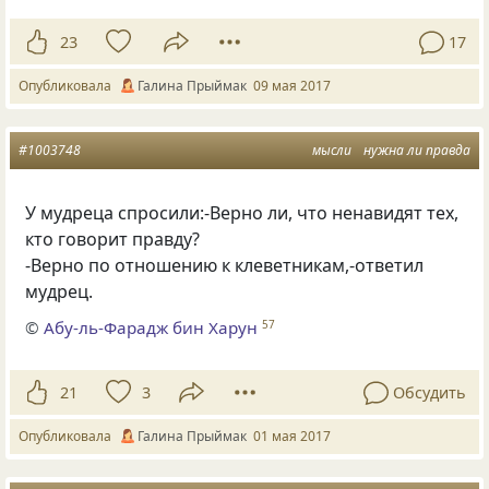
23
17
Опубликовала
Галина Прыймак
09 мая 2017
#1003748
мысли
нужна ли правда
У мудреца спросили:-Верно ли, что ненавидят тех,
кто говорит правду?
-Верно по отношению к клеветникам,-ответил
мудрец.
©
Абу-ль-Фарадж бин Харун
57
21
3
Обсудить
Опубликовала
Галина Прыймак
01 мая 2017