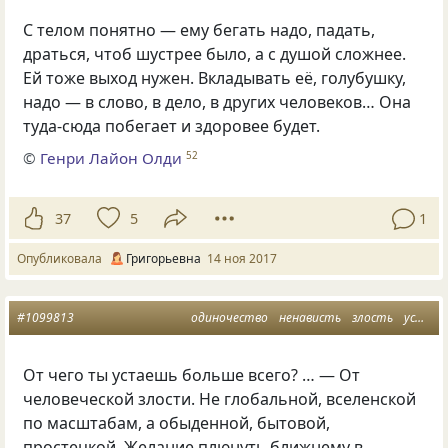
С телом понятно — ему бегать надо, падать,
драться, чтоб шустрее было, а с душой сложнее.
Ей тоже выход нужен. Вкладывать её, голубушку,
надо — в слово, в дело, в других человеков… Она
туда-сюда побегает и здоровее будет.
©
Генри Лайон Олди
52
37
5
1
Опубликовала
Григорьевна
14 ноя 2017
#1099813
одиночество
ненависть
злость
усталость
От чего ты устаешь больше всего? … — От
человеческой злости. Не глобальной
,
вселенской
по масштабам
,
а обыденной
,
бытовой
,
простецкой. Желание плюнуть ближнему в