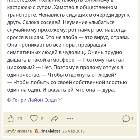
кастрюлю с супом. Хамство в общественном
транспорте. Ненависть сидящих в очереди друг к
другу. Склока соседей. Неумение улыбаться
случайному прохожему: рот намертво
,
навсегда
сросся в шрам. Это не злоба — это вирус
,
отрава.
Она проникает во все поры
,
превращая
симпатичных людей в чудовищ. Очень трудно
дышать в такой атмосфере. — Поэтому ты стал
цирковым? — Нет. Поэтому я провожу отпуск в
одиночестве. — Чтобы отдохнуть от людей?
— Чтобы побыть со своей собственной злостью
один на один. И сказать ей
,
что она — дура.
©
Генри Лайон Олди
52
29
2
1
Опубликовала
IrinaAleksss
26 мар 2018