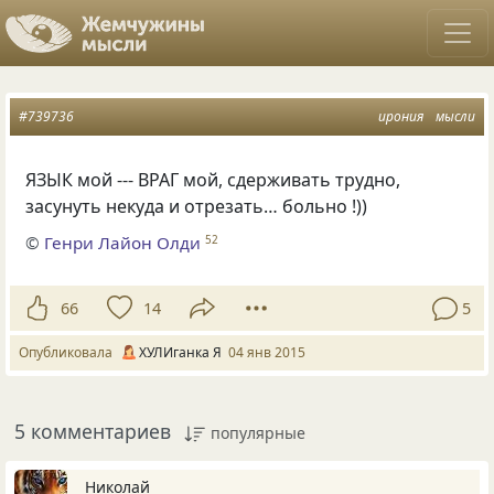
#739736
ирония
мысли
ЯЗЫК мой --- ВРАГ мой, сдерживать трудно,
засунуть некуда и отрезать… больно !))
©
Генри Лайон Олди
52
66
14
5
Опубликовала
ХУЛИганка Я
04 янв 2015
5 комментариев
популярные
Hиколай