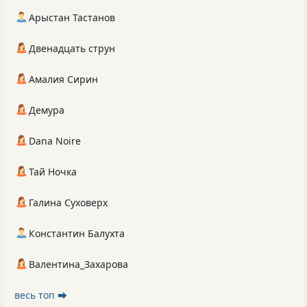
Арыстан Тастанов
Двенадцать струн
Амалия Сирин
Демура
Dana Noire
Тай Ночка
Галина Суховерх
Константин Балухта
Валентина_Захарова
весь топ ⮕