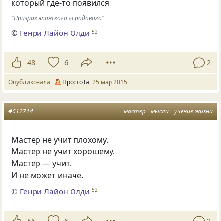
который где-то появился.
"Призрак японского городового"
©
Генри Лайон Олди
52
48
6
2
Опубликовала
ПростоТа
25 мар 2015
#612714
мастер
мысли
учение жизни
Мастер не учит плохому.
Мастер не учит хорошему.
Мастер — учит.
И не может иначе.
©
Генри Лайон Олди
52
56
6
2