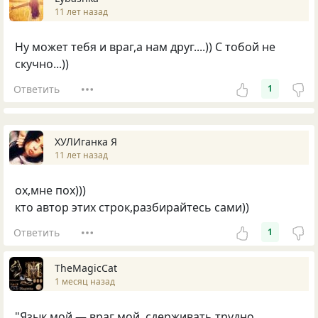
11 лет назад
Ну может тебя и враг,а нам друг....)) С тобой не
скучно...))
Ответить
1
ХУЛИганка Я
11 лет назад
ох,мне пох)))
кто автор этих строк,разбирайтесь сами))
Ответить
1
TheMagicCat
1 месяц назад
"Язык мой — враг мой, сдерживать трудно,