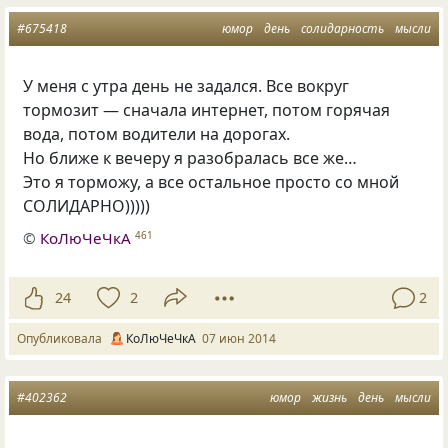
#675418
юмор
день
солидарность
мысли
У меня с утра день не задался. Все вокруг
тормозит — сначала интернет, потом горячая
вода, потом водители на дорогах.
Но ближе к вечеру я разобралась все же…
Это я торможу, а все остальное просто со мной
СОЛИДАРНО)))))
©
КоЛюЧеЧкА
461
24
2
2
Опубликовала
КоЛюЧеЧкА
07 июн 2014
#402362
юмор
жизнь
день
мысли