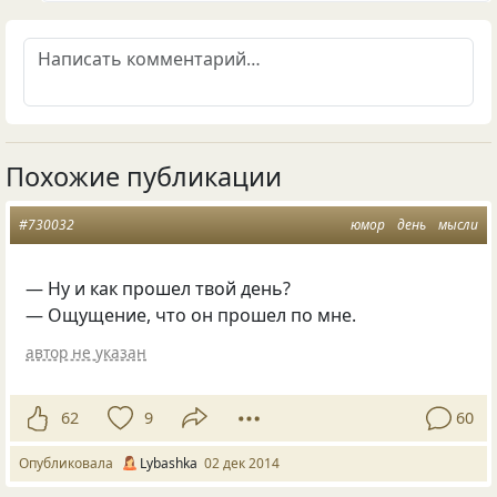
Похожие публикации
#730032
юмор
день
мысли
— Ну и как прошел твой день?
— Ощущение, что он прошел по мне.
автор не указан
62
9
60
Опубликовала
Lybashka
02 дек 2014