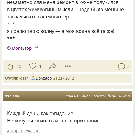
незаметно для меня ремонт в кухне получился
в цветах жемчужины мысли… надо было меньше
заглядывать в компьютер…
***
я ловлю твою волну — а моя волна всё та же!
***
©
DontStop
614
15
1
5
Опубликовал
DontStop
21 дек 2012
#463306
ирония
юмор
жизнь
день
мысли
Каждый день, как ожидание.
Не хочу вытягивать из него признание.
автор не указан