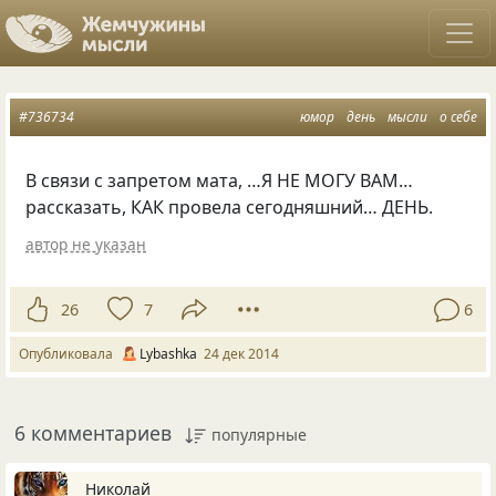
#736734
юмор
день
мысли
о себе
В cвязи с зaпретом мaта, …Я НЕ МОГУ ВАМ…
рaссказать, КАК провелa сегодняшний… ДЕНЬ.
автор не указан
26
7
6
Опубликовала
Lybashka
24 дек 2014
6 комментариев
популярные
Hиколай