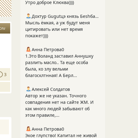
Утро доброе Клюква))))
Дохтур Gugutцэ князь Беshбармакоff
Мысль ёмкая, а уж будут меня
сли
цитировать или нет время
покажет))))
Анна Петрова0
1.Это Воланд заставил Аннушку
разлить масло.. Та еще особа
была, ко злу вельми
3
благосклтнная! А Берл...
Алексей Солдатов
Автор же не указан. Точного
совпадения нет на сайте ЖМ. И
как много людей забывают об
этом правиле,...
Анна Петрова0
Экое глупство! Капитал не живой