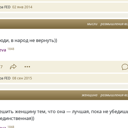
ра FED
02 янв 2014
мысли
размышления вс
ди, в народ не вернуть))
heva
1848
17
ра FED
08 сен 2015
женщина
размышления вс
ешить женщину тем, что она — лучшая, пока не убедиш
 единственная))
heva
1848