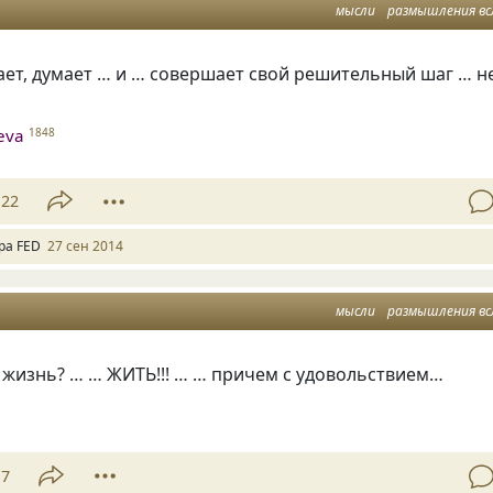
мысли
размышления вс
ает
,
думает … и … совершает свой решительный шаг … н
heva
1848
22
ра FED
27 сен 2014
мысли
размышления вс
 жизнь? … … ЖИТЬ!!! … … причем с удовольствием…
17