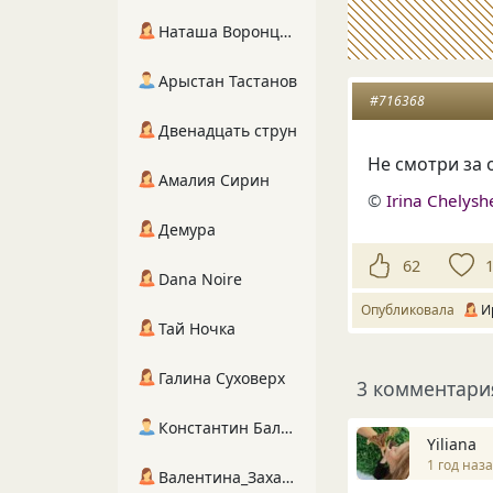
Наташа Воронцова
Арыстан Тастанов
#716368
Двенадцать струн
Не смотри за о
Амалия Сирин
©
Irina Chelys
Демура
62
Dana Noire
Опубликовала
И
Тай Ночка
Галина Суховерх
3 комментари
Константин Балухта
Yiliana
1 год наз
Валентина_Захарова