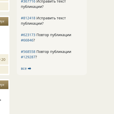
#367716
Исправить текст
публикации?
#812418
Исправить текст
лух
публикации?
#623173
Повтор публикации
#66846
?
#568558
Повтор публикации
#129287
?
20
все ⮕
лух
ь