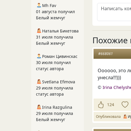
Mh Fav
01 августа получил
Белый жемчуг
Наталья Бикетова
31 июля получила
Похожие 
Белый жемчуг
#668061
Роман Цивинскас
30 июля получил
статус автора
Оооооо, это л
унесла!!!)))
Svetlana Efimova
©
Irina Chelys
29 июля получила
статус автора
124
Irina Razgulina
29 июля получила
Опубликовала
И
Белый жемчуг