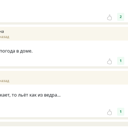
2
на
назад
погода в доме.
1
назад
скает, то льёт как из ведра...
1