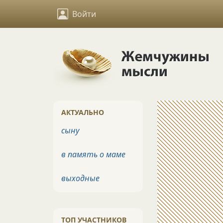
Войти
АКТУАЛЬНО
сыну
в память о маме
выходные
ТОП УЧАСТНИКОВ