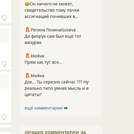
😂Он ничего не может,
свидетельство тому пачки
ассигнаций почивших в...
Регина ГенинаGuseva
Да физрук сам был ещё тот
мазурик
klюkva
Прям как тут все...
klюkva
Док... Ты серезно сейчас ??? Ну
реально типо умная мысль и в
цитаты?
ещё комментарии ⮕
ЛУЧШИЕ КОММЕНТАРИИ ЗА