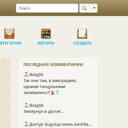
Выбрать область
АТЕГОРИИ
АВТОРЫ
СОЗДАТЬ
ПОСЛЕДНИЕ КОММЕНТАРИИ
Влад56
Так они там, в эмиграциях,
одними танцульками
занимались?!💃🕺
Влад56
Эмпёрнул и достиг...
Дохтур Gugutцэ князь Беshбармакоff