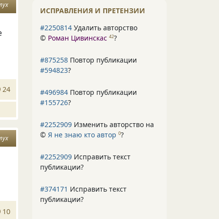
лух
ИСПРАВЛЕНИЯ И ПРЕТЕНЗИИ
#2250814
Удалить авторство
е
©
Роман Цивинскас
?
42
#875258
Повтор публикации
#594823
?
24
#496984
Повтор публикации
#155726
?
#2252909
Изменить авторство на
©
Я не знаю кто автор
?
0
лух
#2252909
Исправить текст
публикации?
#374171
Исправить текст
публикации?
10