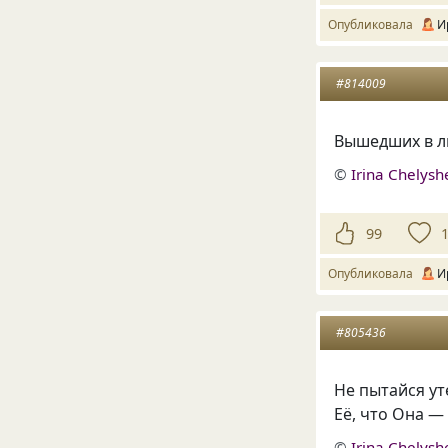
Опубликовала
И
#814009
Вышедших в лю
©
Irina Chelys
99
Опубликовала
И
#805436
Не пытайся ут
Её, что Она —
©
Irina Chelys