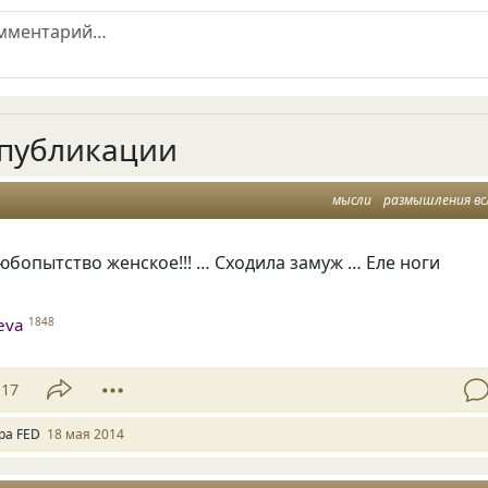
публикации
мысли
размышления вс
юбопытство женское!!! … Сходила замуж … Еле ноги
heva
1848
17
ра FED
18 мая 2014