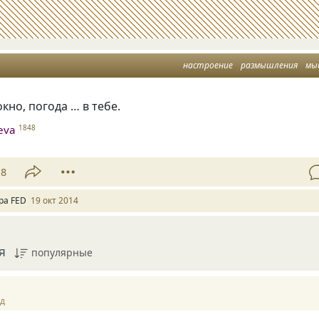
настроение
размышления
мы
кно, погода … в тебе.
heva
1848
18
ра FED
19 окт 2014
я
популярные
ад