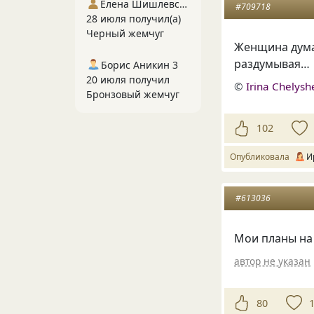
Елена Шишлевская
#709718
28 июля получил(а)
Черный жемчуг
Женщина дум
раздумывая…
Борис Аникин 3
20 июля получил
©
Irina Chelys
Бронзовый жемчуг
102
Опубликовала
И
#613036
Мои планы на
автор не указан
80