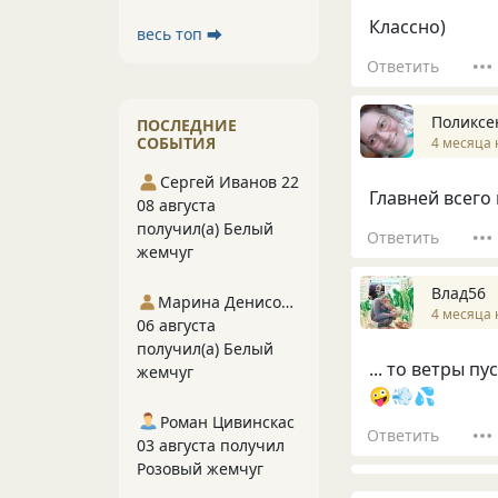
Классно)
весь топ ⮕
Ответить
Поликсе
ПОСЛЕДНИЕ
СОБЫТИЯ
4 месяца 
Сергей Иванов 22
Главней всего 
08 августа
получил(а) Белый
Ответить
жемчуг
Влад56
Марина Денисова 5
4 месяца 
06 августа
получил(а) Белый
... то ветры пу
жемчуг
🤪💨💦
Роман Цивинскас
Ответить
03 августа получил
Розовый жемчуг