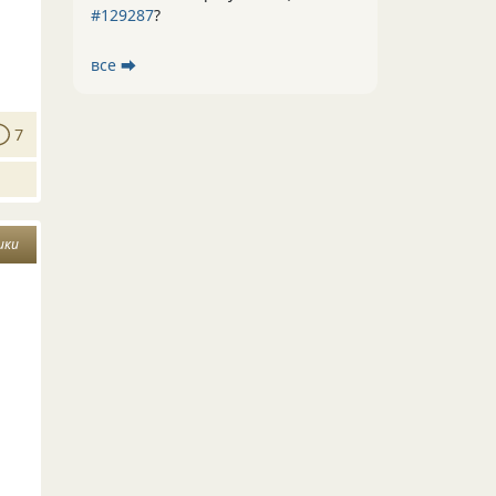
#129287
?
все ⮕
7
ики