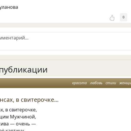
уланова
0
публикации
красота
любовь
стихи
женщ
сах, в свитерочке...
х, в свитерочке,
ящим Мужчиной,
сива — очень —
её картину.