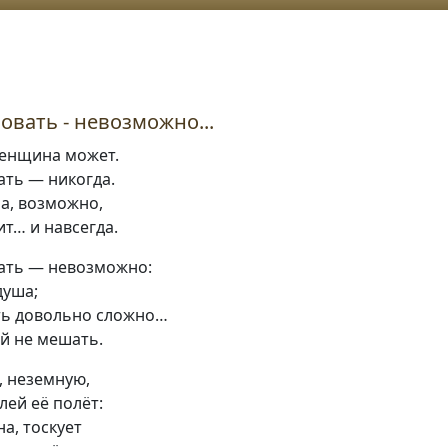
овать - невозможно...
енщина может.
ать — никогда.
а, возможно,
т… и навсегда.
ать — невозможно:
душа;
ить довольно сложно…
й не мешать.
, неземную,
ей её полёт:
на, тоскует