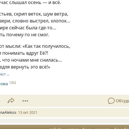
йчас слышал осень — и всё.
ьев, скрип веток, шум ветра,
ери, словно выстрел, хлопок…
ире сейчас была где-то…
ть почему-то не смог.
от мысли: «Как так получилось,
л понимать вдруг Её?!
, что ночами мне снилась…
едля вернуть это всё!»
екст …
нова
1352
4
Обсуд
rinaAleksss
13 окт 2021