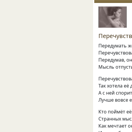
Перечувств
Передумать ж
Перечувствов
Передумав, он
Мысль отпусти
Перечувствов
Так хотела её 
А с ней спор
Лучше вовсе е
Кто поймёт её
Странных мысл
Как мечтает о