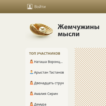
Войти
ТОП УЧАСТНИКОВ
Наташа Воронцова
Арыстан Тастанов
Двенадцать струн
Амалия Сирин
Демура