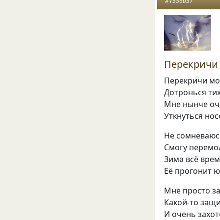
#1556037
Перекричи 
Перекричи мо
Дотронься ти
Мне нынче оче
Уткнуться нос
Не сомневаюсь
Смогу перемол
Зима всё врем
Её прогонит ю
Мне просто за
Какой-то защ
И очень захот