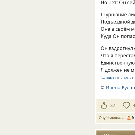
Но нет: Он се
Шуршание лист
Подъездной дв
Она в своём м
Куда Он попас
Он вздрогнул 
Что я переста
Единственную
Я должен не м
… показать весь т
©
Ирена Була
37
Опубликовала
I