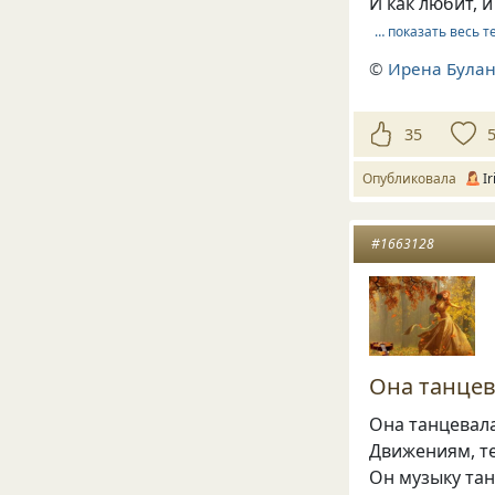
И как любит, и
… показать весь т
©
Ирена Була
35
Опубликовала
I
#1663128
Она танцева
Она танцевал
Движениям, т
Он музыку тан