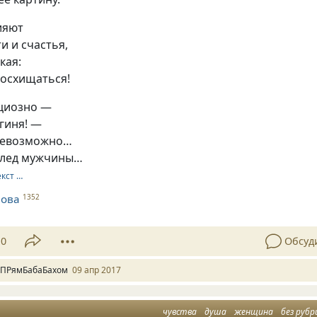
сияют
и и счастья,
кая:
восхищаться!
ациозно —
гиня! —
невозможно…
след мужчины…
екст …
нова
1352
10
Обсуд
 ПРямБабаБахом
09 апр 2017
чувства
душа
женщина
без рубр