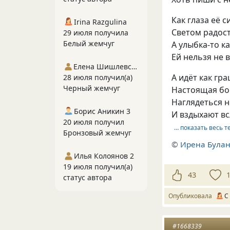
Как глаза её 
Irina Razgulina
Светом радост
29 июля получила
Белый жемчуг
А улыбка-то ка
Ей нельзя не 
Елена Шишлевская
А идёт как гр
28 июля получил(а)
Черный жемчуг
Настоящая бо
Наглядеться 
Борис Аникин 3
И вздыхают в
20 июля получил
… показать весь т
Бронзовый жемчуг
©
Ирена Була
Илья Колоянов 2
19 июля получил(а)
43
статус автора
Опубликовала
С
#1668339