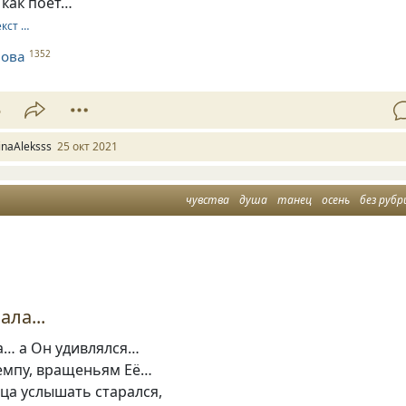
 как поёт…
екст …
нова
1352
5
rinaAleksss
25 окт 2021
чувства
душа
танец
осень
без рубр
ла...
а… а Он удивлялся…
емпу, вращеньям Её…
ца услышать старался,