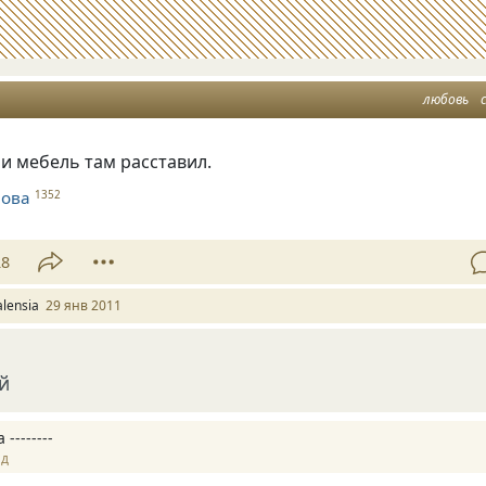
любовь
, и мебель там расставил.
нова
1352
28
alensia
29 янв 2011
й
--------
ад