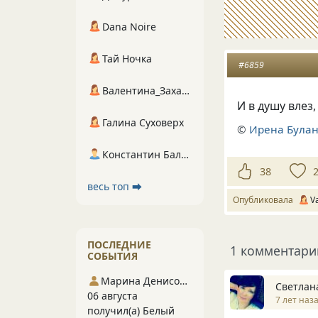
Dana Noire
Тай Ночка
#6859
Валентина_Захарова
И в душу влез
Галина Суховерх
©
Ирена Була
Константин Балухта
38
весь топ ⮕
Опубликовала
V
ПОСЛЕДНИЕ
1 комментари
СОБЫТИЯ
Марина Денисова 5
Светлана 
06 августа
7 лет наз
получил(а) Белый