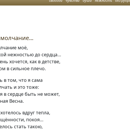
свобода
чувства
душа
нежность
без рубр
молчание...
лчание моё,
хой нежностью до сердца…
нь хочется, как в детстве,
ом в сильное плечо.
 в том, что я сама
чать и это тоже:
я в сердце быть не может,
ная Весна.
хотелось вдруг тепла,
ищённости, покоя…
елось стать такою,