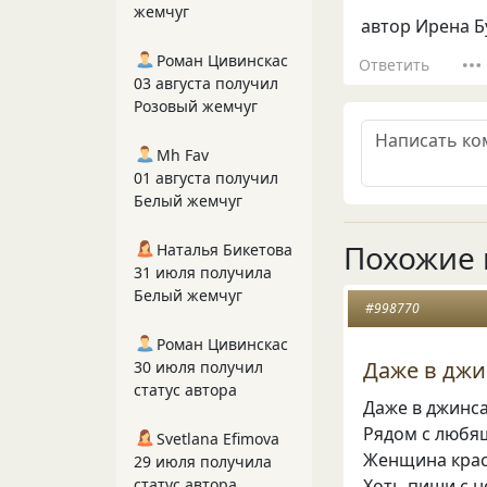
жемчуг
автор Ирена Б
Роман Цивинскас
Ответить
03 августа получил
Розовый жемчуг
Mh Fav
01 августа получил
Белый жемчуг
Похожие 
Наталья Бикетова
31 июля получила
Белый жемчуг
#998770
Роман Цивинскас
Даже в джин
30 июля получил
статус автора
Даже в джинса
Рядом с люб
Svetlana Efimova
Женщина кра
29 июля получила
Хоть пиши с н
статус автора