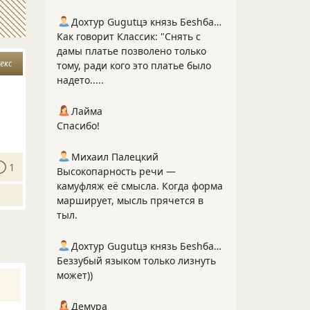
Дохтур Gugutцэ князь Беshбармакоff
Как говорит Классик: "Снять с
дамы платье позволено только
секс
тому, ради кого это платье было
надето.....
Лайма
Спасибо!
Михаил Палецкий
1
Высокопарность речи —
камуфляж её смысла. Когда форма
марширует, мысль прячется в
тыл.
Дохтур Gugutцэ князь Беshбармакоff
Беззубый языком только лизнуть
может))
Демура