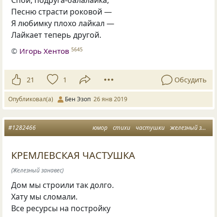
Спой
,
подруга-балалайка,
Песню страсти роковой —
Я любимку плохо лайкал —
Лайкает теперь другой.
©
Игорь Хентов
5645
21
1
Обсудить
Опубликовал(а)
Бен Эзоп
26 янв 2019
#1282466
юмор
стихи
частушки
железный занавес
КРЕМЛЕВСКАЯ ЧАСТУШКА
(Железный занавес)
Дом мы строили так долго.
Хату мы сломали.
Все ресурсы на постройку