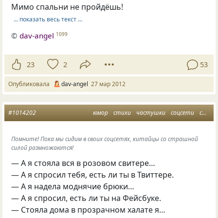
Мимо спальни не пройдёшь!
… показать весь текст …
©
dav-angel
1099
23
2
53
Опубликовала
dav-angel
27 мар 2012
#1014202
юмор
стихи
частушки
соцсети
стишкалики п
Помните! Пока мы сидим в своих соцсетях, китайцы со страшной
силой размножаются!
— А я стояла вся в розовом свитере…
— А я спросил тебя, есть ли ты в Твиттере.
— А я надела моднячие брюки…
— А я спросил, есть ли ты на Фейсбуке.
— Стояла дома в прозрачном халате я…