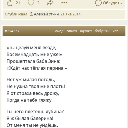
21
2
Обсудить
Опубликовал
Алексей Уткин
21 янв 2014
#254273
юмор
стихи
шутки
бабушки
частушки
«Ты целуй меня везде,
Восемнадцать мне уже!»
Прошептала баба Зина:
«Ждёт нас тёплая перина!»
Нет уж милая погодь,
Не нужна твоя мне плоть!
Я от страха весь дрожу,
Когда на тебя гляжу!
Ты чего плетёшь дубина?
Я ж былая балерина!
От меня ты не уйдёшь,