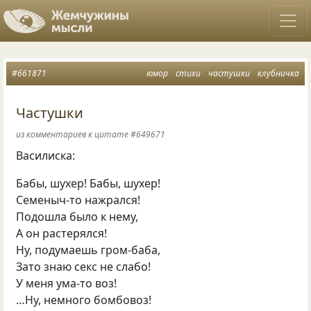
#661871
юмор
стихи
частушки
клубничка
Частушки
из комментариев к цитате #649671
Василиска:
Бабы, шухер! Бабы, шухер!
Семеныч-то нажрался!
Подошла было к нему,
А он растерялся!
Ну, подумаешь гром-баба,
Зато знаю секс не слабо!
У меня ума-то воз!
…Ну, немного бомбовоз!