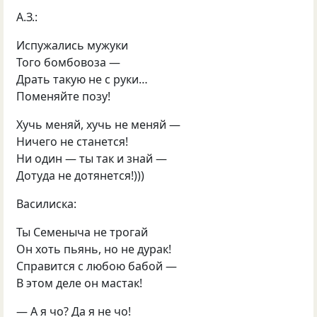
А.З.:
Испужались мужуки
Того бомбовоза —
Драть такую не с руки…
Поменяйте позу!
Хучь меняй, хучь не меняй —
Ничего не станется!
Ни один — ты так и знай —
Дотуда не дотянется!)))
Василиска:
Ты Семеныча не трогай
Он хоть пьянь, но не дурак!
Справится с любою бабой —
В этом деле он мастак!
— А я чо? Да я не чо!