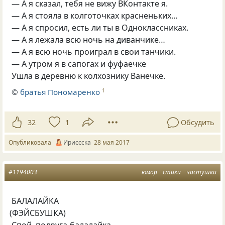
— А я сказал, тебя не вижу ВКонтакте я.
— А я стояла в колготочках красненьких…
— А я спросил, есть ли ты в Одноклассниках.
— А я лежала всю ночь на диванчике…
— А я всю ночь проиграл в свои танчики.
— А утром я в сапогах и фуфаечке
Ушла в деревню к колхознику Ванечке.
©
братья Пономаренко
1
32
1
Обсудить
Опубликовала
Ириссска
28 мая 2017
#1194003
юмор
стихи
частушки
БАЛАЛАЙКА
(
ФЭЙСБУШКА)