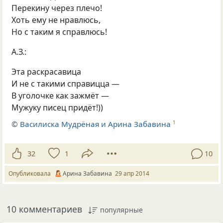
Перекину через плечо!
Хоть ему не нравлюсь,
Но с таким я справлюсь!
А.З.:
Эта раскрасавица
И не с такими справицца —
В уголочке как зажмёт —
Мужуку писец придёт!))
©
Василиска Мудрёная и Арина Забавина
1
32
1
10
Опубликовала
Арина Забавина
29 апр 2014
10 комментариев
популярные