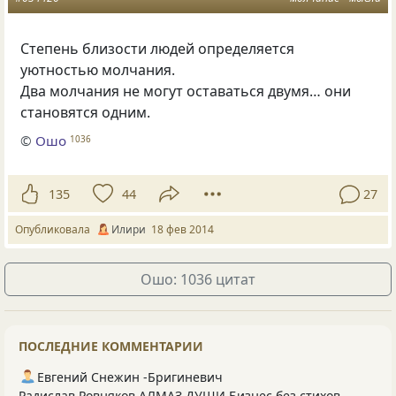
Степень близости людей определяется
уютностью молчания.
Два молчания не могут оставаться двумя… они
становятся одним.
©
Ошо
1036
135
44
27
Опубликовала
Илири
18 фев 2014
Ошо: 1036 цитат
ПОСЛЕДНИЕ КОММЕНТАРИИ
Евгений Снежин -Бригиневич
Радислав Ровняков АЛМАЗ ДУШИ Бизнес без стихов -