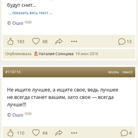
будут снит…
… показать весь текст …
©
Ошо
1036
183
68
13
Опубликовала
Наталия Солнцева
19 июн 2016
#118716
жизнь
смысл
Не ищите лучшее, а ищите свое, ведь лучшее
не всегда станет вашим, зато свое — всегда
лучше!!!
©
Ошо
1036
110
64
4