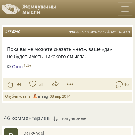
#654290
отношения между людьми
мысли
Пока вы не можете сказать
«
нет», ваше
«
да»
не будет иметь никакого смысла.
©
Ошо
1036
94
31
46
Опубликовала
mirag
08 апр 2014
46 комментариев
популярные
DarkAngel