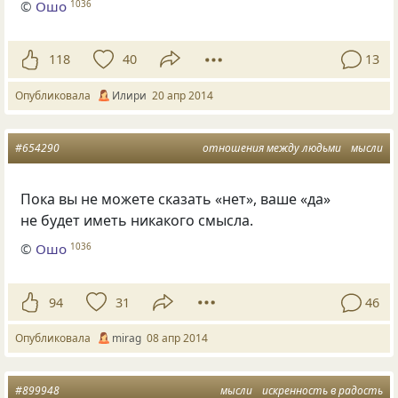
©
Ошо
1036
118
40
13
Опубликовала
Илири
20 апр 2014
#654290
отношения между людьми
мысли
Пока вы не можете сказать
«
нет», ваше
«
да»
не будет иметь никакого смысла.
©
Ошо
1036
94
31
46
Опубликовала
mirag
08 апр 2014
#899948
мысли
искренность в радость