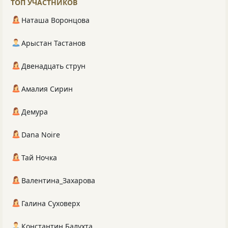
ТОП УЧАСТНИКОВ
Наташа Воронцова
Арыстан Тастанов
Двенадцать струн
Амалия Сирин
Демура
Dana Noire
Тай Ночка
Валентина_Захарова
Галина Суховерх
Константин Балухта