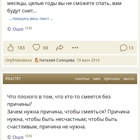
месяцы, целые годы вы не сможете спать, вам
будут снит…
… показать весь текст …
©
Ошо
1036
183
68
13
Опубликовала
Наталия Солнцева
19 июн 2016
#642781
счастье
смех
причины
мысли
Что плохого в том, что кто-то смеется без
причины?
Зачем нужна причина, чтобы смеяться? Причина
нужна, чтобы быть несчастным; чтобы быть
счастливым, причина не нужна.
©
Ошо
1036