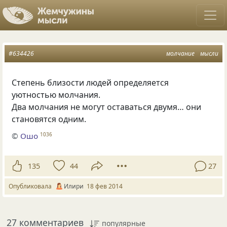
#634426
молчание
мысли
Степень близости людей определяется
уютностью молчания.
Два молчания не могут оставаться двумя… они
становятся одним.
©
Ошо
1036
135
44
27
Опубликовала
Илири
18 фев 2014
27 комментариев
популярные