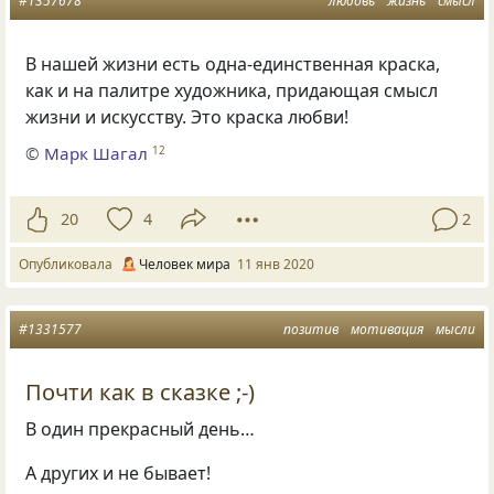
#1357678
любовь
жизнь
смысл
В нашей жизни есть одна-единственная краска
,
как и на палитре художника
,
придающая смысл
жизни и искусству. Это краска любви!
©
Марк Шагал
12
20
4
2
Опубликовала
Человек мира
11 янв 2020
#1331577
позитив
мотивация
мысли
Почти как в сказке ;-)
В один прекрасный день…
А других и не бывает!