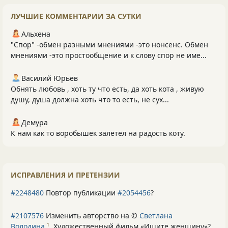
ЛУЧШИЕ КОММЕНТАРИИ ЗА СУТКИ
Альхена
"Спор" -обмен разными мнениями -это нонсенс. Обмен
мнениями -это простообщение и к слову спор не име...
Василий Юрьев
Обнять любовь , хоть ту что есть, да хоть кота , живую
душу, душа должна хоть что то есть, не сух...
Демура
К нам как то воробышек залетел на радость коту.
ИСПРАВЛЕНИЯ И ПРЕТЕНЗИИ
#2248480
Повтор публикации
#2054456
?
#2107576
Изменить авторство на ©
Светлана
Володина
Художественный фильм «Ищите женщину»
?
1