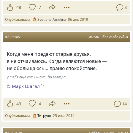
48
7
8
Опубликовала
Svetlana Amelina
06 дек 2019
#690946
мысли
бог тебе судья
Когда меня предают старые друзья,
я не отчаиваюсь. Когда являются новые —
не обольщаюсь… Храню спокойствие.
у тебя ещё есть шанс...до завтра
©
Марк Шагал
12
43
4
14
Опубликовала
Тигруля
25 июл 2014