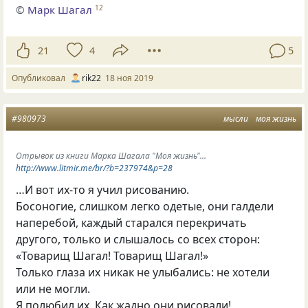
©
Марк Шагал
12
21
4
5
Опубликовал
rik22
18 ноя 2019
#980973
мысли
моя жизнь
Отрывок из книги Марка Шагала "Моя жизнь"...
http://www.litmir.me/br/?b=237974&p=28
…И вот их-то я учил рисованию.
Босоногие, слишком легко одетые, они галдели
наперебой, каждый старался перекричать
другого, только и слышалось со всех сторон:
«Товарищ Шагал! Товарищ Шагал!»
Только глаза их никак не улыбались: не хотели
или не могли.
Я полюбил их. Как жадно они рисовали!