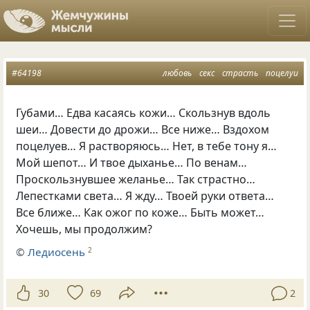
#64198
любовь
секс
страсть
поцелуи
Губами… Едва касаясь кожи… Скользнув вдоль
шеи… Довести до дрожи… Все ниже… Вздохом
поцелуев… Я растворяюсь… Нет, в тебе тону я…
Мой шепот… И твое дыханье… По венам…
Проскользнувшее желанье… Так страстно…
Лепестками света… Я жду… Твоей руки ответа…
Все ближе… Как ожог по коже… Быть может…
Хочешь, мы продолжим?
©
Ледиосень
2
30
69
2