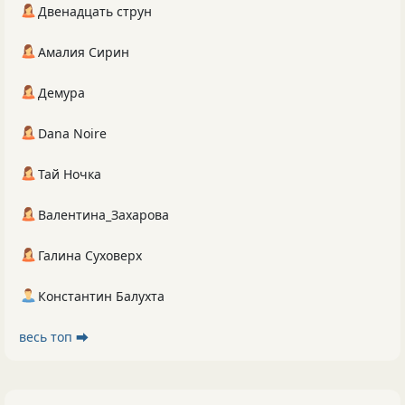
Двенадцать струн
Амалия Сирин
Демура
Dana Noire
Тай Ночка
Валентина_Захарова
Галина Суховерх
Константин Балухта
весь топ ⮕