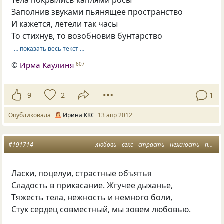
Тела покрылись каплями росы
Заполнив звуками пьянящее пространство
И кажется, летели так часы
То стихнув, то возобновив бунтарство
… показать весь текст …
©
Ирма Каулиня
607
9
2
1
Опубликовала
Ирина ККС
13 апр 2012
#191714
любовь
секс
страсть
нежность
поцелуи
Ласки, поцелуи, страстные объятья
Сладость в прикасание. Жгучее дыханье,
Тяжесть тела, нежность и немного боли,
Стук сердец совместный, мы зовем любовью.