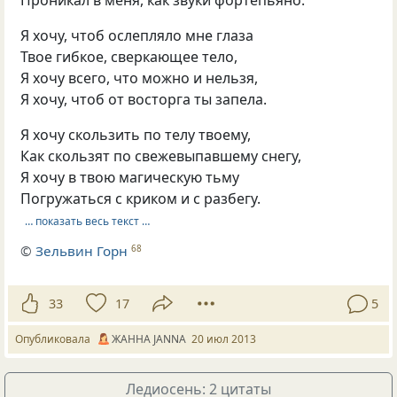
Проникал в меня, как звуки фортепьяно.
Я хочу, чтоб ослепляло мне глаза
Твое гибкое, сверкающее тело,
Я хочу всего, что можно и нельзя,
Я хочу, чтоб от восторга ты запела.
Я хочу скользить по телу твоему,
Как скользят по свежевыпавшему снегу,
Я хочу в твою магическую тьму
Погружаться с криком и с разбегу.
… показать весь текст …
©
Зельвин Горн
68
33
17
5
Опубликовала
ЖАННА JANNA
20 июл 2013
Ледиосень: 2 цитаты