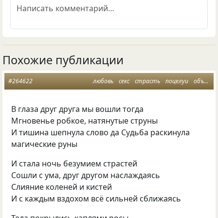
Похожие публикации
#264622
любовь
секс
страсть
поцелуи
объятия
В глаза друг друга мы вошли тогда
Мгновенье робкое, натянутые струны
И тишина шепнула слово да Судьба раскинула
магические руны
И стала ночь безумием страстей
Сошли с ума, друг другом наслаждаясь
Слияние коленей и кистей
И с каждым вздохом всё сильней сближаясь