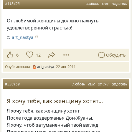
#118423
любовь
секс
страсть
От любимой женщины должно пахнуть
удовлетворенной страстью!
©
art_nastya
28
6
12
Обсудить
Опубликовала
art_nastya
22 авг 2011
#530159
любовь
секс
стихи
страсть
Я хочу тебя, как женщину хотят...
Я хочу тебя, как женщину хотят
После года воздержанья Дон-Жуаны,
Я хочу, чтоб затуманенный твой взгляд