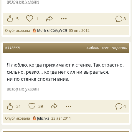
автор не указан
5
1
8
Опубликовала
МеЧтЫ СбУдУтСЯ
05 янв 2012
#118868
любовь
секс
страсть
Я люблю, когда прижимают к стенке. Так страстно,
сильно, резко… когда нет сил ни вырваться,
ни по стенке сползти вниз.
автор не указан
31
39
4
Опубликовала
Julichka
23 авг 2011