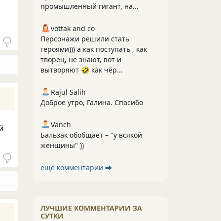
промышленный гигант, на...
vottak and co
Персонажи решили стать
героями))) а как поступать , как
творец, не знают, вот и
вытворяют 🤣 как чёр...
Rajul Salih
Доброе утро, Галина. Спасибо
Vanch
й
Бальзак обобщает – "у всякой
женщины" ))
ещё комментарии ⮕
ЛУЧШИЕ КОММЕНТАРИИ ЗА
СУТКИ