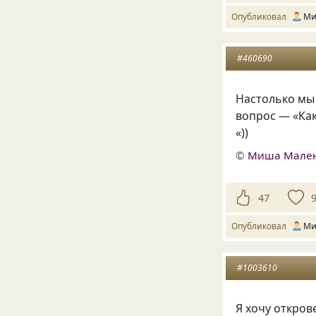
Опубликовал
Ми
#460690
Настолько мы 
вопрос — «Как
«))
©
Миша Мале
47
Опубликовал
Ми
#1003610
Я хочу откров