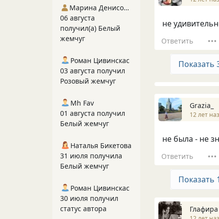
Марина Денисова 5
06 августа
не удивительн
получил(а) Белый
жемчуг
Ответить
Роман Цивинскас
Показать 
03 августа получил
Розовый жемчуг
Mh Fav
Grazia_
01 августа получил
12 лет на
Белый жемчуг
не была - не з
Наталья Бикетова
31 июля получила
Ответить
Белый жемчуг
Показать 
Роман Цивинскас
30 июля получил
статус автора
Глафира
12 лет на