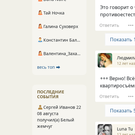
Это говорит о
Тай Ночка
противоестест
Ответить
Галина Суховерх
Показать 
Константин Балухта
Валентина_Захарова
Людмила
12 лет на
весь топ ⮕
+++ Верно! Вс
квартиросъём
ПОСЛЕДНИЕ
Ответить
СОБЫТИЯ
Сергей Иванов 22
Показать 
08 августа
получил(а) Белый
жемчуг
Luna Tu
12 лет на