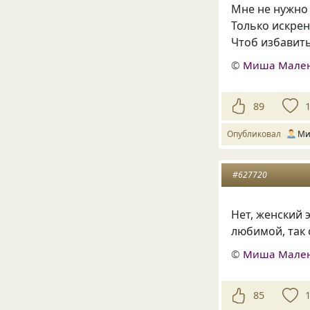
Мне не нужно 
Только искрен
Чтоб избавит
©
Миша Мале
89
Опубликовал
Ми
#627720
Нет, женский 
любимой, так 
©
Миша Мале
85