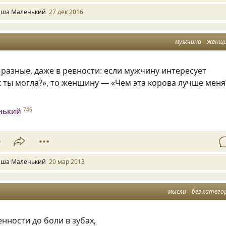
ша Маленький
27 дек 2016
мужчина
женщ
разные, даже в ревности: если мужчину интересует
 ты могла?», то женщину — «Чем эта корова лучше меня
нький
746
9
ша Маленький
20 мар 2013
мысли
без катего
енности до боли в зубах,