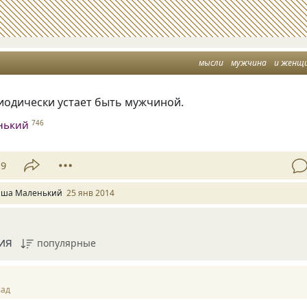
мысли
мужчина
и женщ
одически устает быть мужчиной.
нький
746
19
ша Маленький
25 янв 2014
ия
популярные
зад