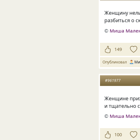
Женщину нельз
разбиться о с
©
Миша Мале
149
Опубликовал
Ми
#961977
Женщине прих
и тщательно с
©
Миша Мале
100