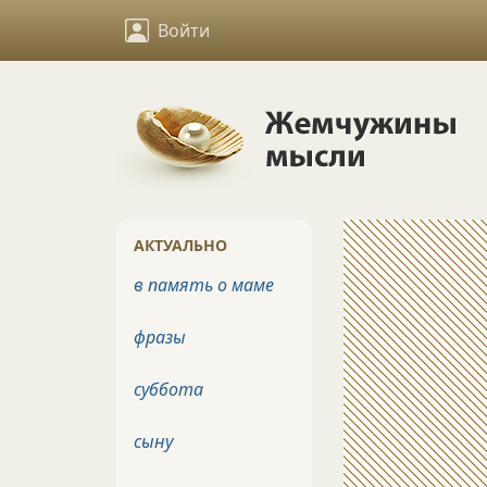
Войти
АКТУАЛЬНО
в память о маме
фразы
суббота
сыну