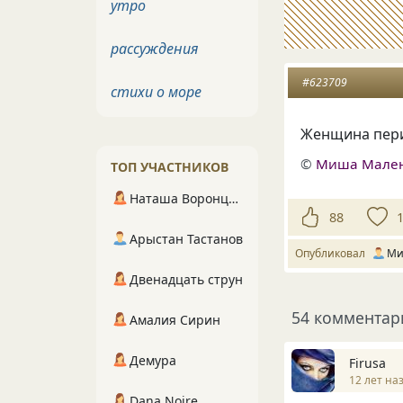
утро
рассуждения
#623709
стихи о море
Женщина пери
©
Миша Мале
ТОП УЧАСТНИКОВ
Наташа Воронцова
88
Арыстан Тастанов
Опубликовал
Ми
Двенадцать струн
54 комментар
Амалия Сирин
Демура
Firusa
12 лет на
Dana Noire