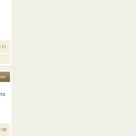
11
ная
сто
58