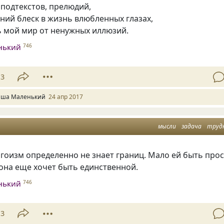
подтекстов, прелюдий,
ний блеск в жизнь влюбленных глазах,
ь мой мир от ненужных иллюзий.
нький
746
13
ша Маленький
24 апр 2017
мысли
задача
труд
эгоизм определенно не знает границ. Мало ей быть про
она еще хочет быть единственной.
нький
746
13