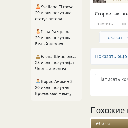
Svetlana Efimova
29 июля получила
Скорее так...ж
статус автора
Ответить
Irina Razgulina
Показать 
29 июля получила
Белый жемчуг
Показать еще
Елена Шишлевская
28 июля получил(а)
Черный жемчуг
Борис Аникин 3
20 июля получил
Бронзовый жемчуг
Похожие 
#473775