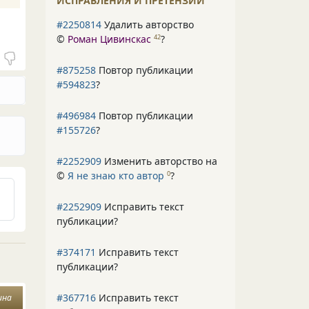
ИСПРАВЛЕНИЯ И ПРЕТЕНЗИИ
#2250814
Удалить авторство
©
Роман Цивинскас
?
42
#875258
Повтор публикации
#594823
?
#496984
Повтор публикации
#155726
?
#2252909
Изменить авторство на
©
Я не знаю кто автор
?
0
#2252909
Исправить текст
публикации?
#374171
Исправить текст
публикации?
#367716
Исправить текст
ина