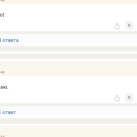
о)
0
3 ответа
зад
наю.
0
1 ответ
зад