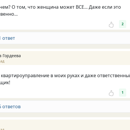
 чем? О том, что женщина может ВСЕ... Даже если это
венно...
2
1 ответ
 Гордеева
зад
ё квартироуправление в моих руках и даже ответственны
щик!
1
5 ответов
зад