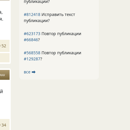
публикации?
а,
#812418
Исправить текст
я.
публикации?
#623173
Повтор публикации
#66846
?
52
#568558
Повтор публикации
#129287
?
все ⮕
рии
ой
34