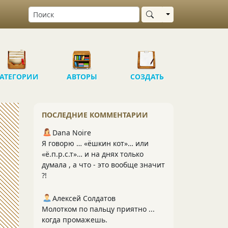
Выбрать область
АТЕГОРИИ
АВТОРЫ
СОЗДАТЬ
ПОСЛЕДНИЕ КОММЕНТАРИИ
Dana Noire
Я говорю … «ёшкин кот»… или
«ё.п.р.с.т»… и на днях только
думала , а что - это вообще значит
?!
Алексей Солдатов
Молотком по пальцу приятно ...
когда промажешь.