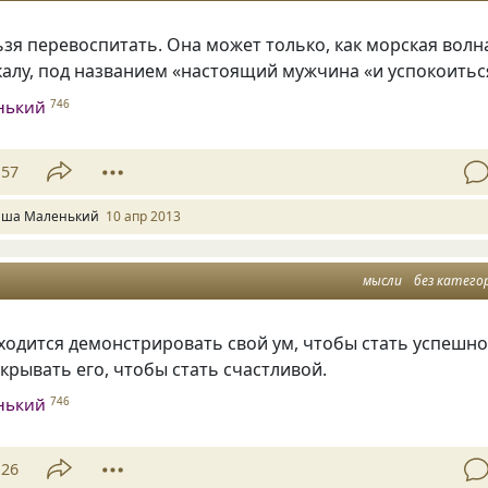
я перевоспитать. Она может только, как морская волн
калу, под названием
«
настоящий мужчина
«
и успокоитьс
нький
746
57
ша Маленький
10 апр 2013
мысли
без катего
одится демонстрировать свой ум, чтобы стать успешн
крывать его, чтобы стать счастливой.
нький
746
26