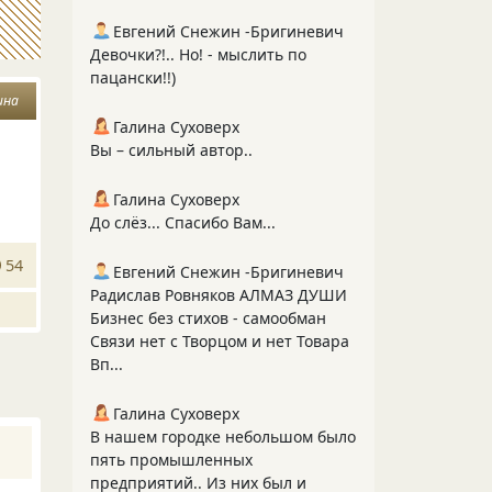
Евгений Снежин -Бригиневич
Девочки?!.. Но! - мыслить по
пацански!!)
ина
Галина Суховерх
Вы – сильный автор..
Галина Суховерх
До слёз... Спасибо Вам...
54
Евгений Снежин -Бригиневич
Радислав Ровняков АЛМАЗ ДУШИ
Бизнес без стихов - самообман
Связи нет с Творцом и нет Товара
Вп...
Галина Суховерх
В нашем городке небольшом было
пять промышленных
предприятий.. Из них был и