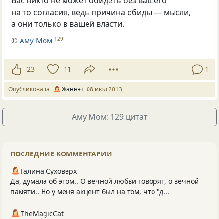
Вас никто не может обидеть без вашего
на то согласия, ведь причина обиды — мысли,
а они только в вашей власти.
©
Аму Мом
129
23
11
1
Опубликовала
Жаннэт
08 июл 2013
Аму Мом: 129 цитат
ПОСЛЕДНИЕ КОММЕНТАРИИ
Галина Суховерх
Да, думала об этом.. О вечной любви говорят, о вечной
памяти.. Но у меня акцент был на том, что "д...
TheMagicCat