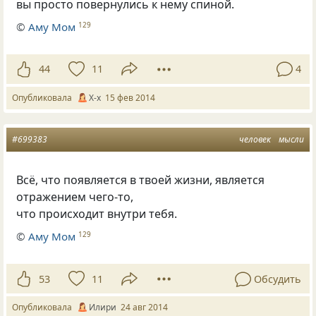
вы просто повернулись к нему спиной.
©
Аму Мом
129
44
11
4
Опубликовала
X-x
15 фев 2014
#699383
человек
мысли
Всё, что появляется в твоей жизни, является
отражением чего-то,
что происходит внутри тебя.
©
Аму Мом
129
53
11
Обсудить
Опубликовала
Илири
24 авг 2014