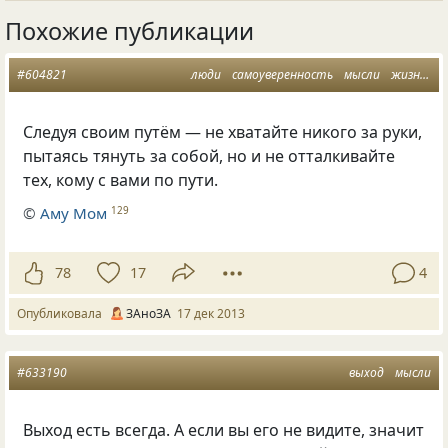
Похожие публикации
#604821
люди
самоуверенность
мысли
жизнь отношения
Следуя своим путём — не хватайте никого за руки,
пытаясь тянуть за собой, но и не отталкивайте
тех, кому с вами по пути.
©
Аму Мом
129
78
17
4
Опубликовала
ЗАноЗА
17 дек 2013
#633190
выход
мысли
Выход есть всегда. А если вы его не видите, значит