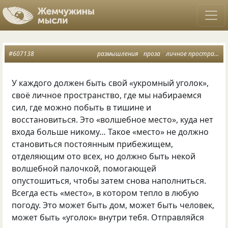
#607138
размышления
проза
личное пространство
У каждого должен быть свой
«
укромный уголок»,
своё личное пространство, где мы набираемся
сил, где можно побыть в тишине и
восстановиться. Это
«
волшебное место», куда нет
входа больше никому… Такое
«
место» не должно
становиться постоянным прибежищем,
отделяющим ото всех, но должно быть некой
волшебной палочкой, помогающей
опустошиться, чтобы затем снова наполниться.
Всегда есть
«
место», в котором тепло в любую
погоду. Это может быть дом, может быть человек,
может быть
«
уголок» внутри тебя. Отправляйся