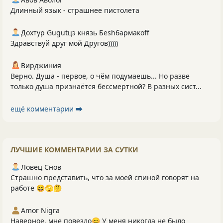
Длинный язык - страшнее пистолета
Дохтур Gugutцэ князь Беshбармакоff
Здравствуй друг мой Другов)))))
Вирджиния
Верно. Душа - первое, о чём подумаешь... Но разве
только душа признаётся бессмертной? В разных сист...
ещё комментарии ⮕
ЛУЧШИЕ КОММЕНТАРИИ ЗА СУТКИ
Ловец Снов
Страшно представить, что за моей спиной говорят на
работе 😆🫣🤔
Amor Nigra
Наверное, мне повезло😊 У меня никогда не было