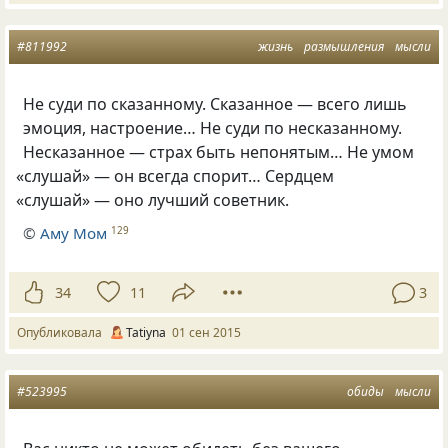
#811992
жизнь
размышления
мысли
Не суди по сказанному. Сказанное — всего лишь
эмоция, настроение… Не суди по несказанному.
Несказанное — страх быть непонятым… Не умом
«
слушай» — он всегда спорит… Сердцем
«
слушай» — оно лучший советник.
©
Аму Мом
129
34
11
3
Опубликовала
Tatiyna
01 сен 2015
#523995
обиды
мысли