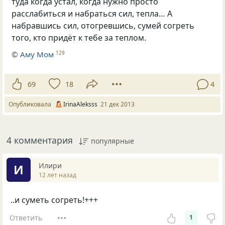
туда когда устал, когда нужно просто
расслабиться и набраться сил, тепла… А
набравшись сил, отогревшись, сумей согреть
того, кто придёт к тебе за теплом.
©
Аму Мом
129
69
18
4
Опубликовала
IrinaAleksss
21 дек 2013
4 комментария
популярные
Илири
И
12 лет назад
..и суметь согреть!+++
Ответить
1