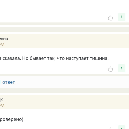
1
евна
зад
 сказала. Но бывает так, что наступает тишина.
1
1 ответ
_К
зад
роверено)