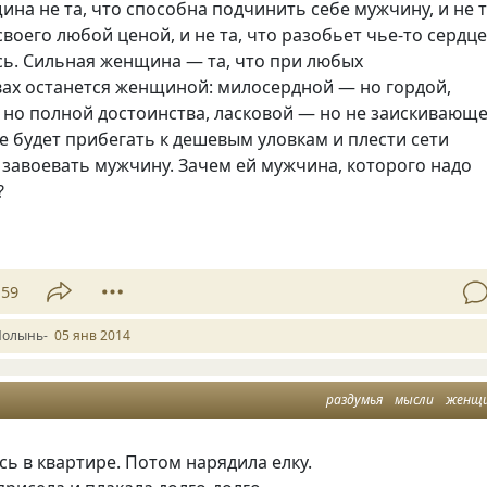
на не та, что способна подчинить себе мужчину, и не т
своего любой ценой, и не та, что разобьет чье-то сердце
сь. Сильная женщина — та, что при любых
вах останется женщиной: милосердной — но гордой,
 но полной достоинства, ласковой — но не заискивающе
е будет прибегать к дешевым уловкам и плести сети
 завоевать мужчину. Зачем ей мужчина, которого надо
?
59
Полынь-
05 янв 2014
раздумья
мысли
женщ
ь в квартире. Потом нарядила елку.