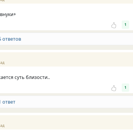
 внуки+
1
5 ответов
зад
ется суть близости..
1
1 ответ
зад