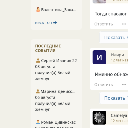
Валентина_Захарова
Тогда спасают
весь топ ⮕
Ответить
Показать 
ПОСЛЕДНИЕ
СОБЫТИЯ
Илири
И
12 лет на
Сергей Иванов 22
08 августа
получил(а) Белый
Именно обнажа
жемчуг
Ответить
Марина Денисова 5
06 августа
Показать 
получил(а) Белый
жемчуг
Camelya
12 лет на
Роман Цивинскас