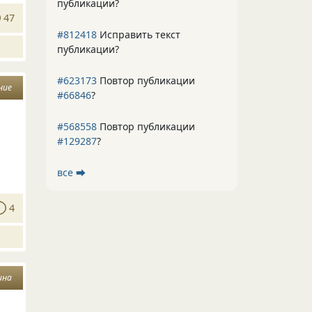
публикации?
47
#812418
Исправить текст
публикации?
#623173
Повтор публикации
ние
#66846
?
#568558
Повтор публикации
#129287
?
все ⮕
4
ина