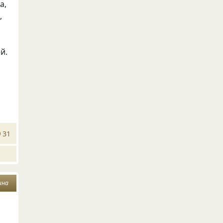
а,
,
й.
31
ина