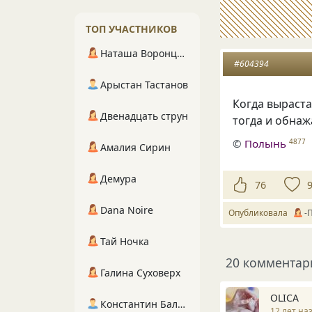
ТОП УЧАСТНИКОВ
Наташа Воронцова
#604394
Арыстан Тастанов
Когда выраста
Двенадцать струн
тогда и обнаж
©
Полынь
4877
Амалия Сирин
Демура
76
Dana Noire
Опубликовала
-
Тай Ночка
20 комментар
Галина Суховерх
OLICA
Константин Балухта
12 лет на