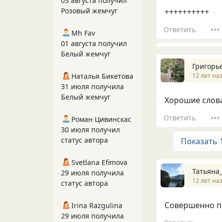
03 августа получил
Розовый жемчуг
++++++++++
Ответить
Mh Fav
01 августа получил
Белый жемчуг
Григорь
12 лет на
Наталья Бикетова
31 июля получила
Белый жемчуг
Хорошие слова
Ответить
Роман Цивинскас
30 июля получил
статус автора
Показать 
Svetlana Efimova
Татьяна
29 июля получила
12 лет на
статус автора
Совершенно п
Irina Razgulina
29 июля получила