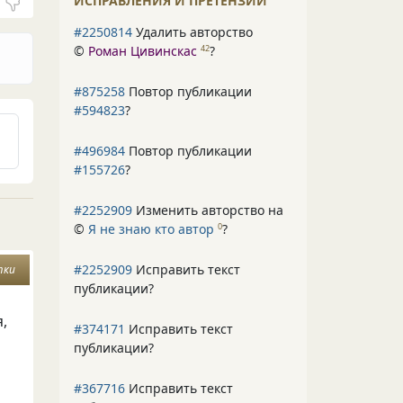
ИСПРАВЛЕНИЯ И ПРЕТЕНЗИИ
#2250814
Удалить авторство
©
Роман Цивинскас
?
42
#875258
Повтор публикации
#594823
?
#496984
Повтор публикации
#155726
?
#2252909
Изменить авторство на
©
Я не знаю кто автор
?
0
#2252909
Исправить текст
тки
публикации?
,
#374171
Исправить текст
публикации?
#367716
Исправить текст