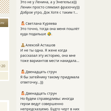
Это не у Ленина, а у Энегельса)))
Ленин просто слямзил фразочку)))
Доброе утро, Док Хотя с таким т...
сли
Светлана Куряева
Это точно, тогда она меня пошлёт
куда подальше 🤣.
т
Алексей Асташов
И не ты одна. Я жене когда
рассказал эту историю, она мне
тоже вариантов мести накидала...
20
Двенадцать струн
Я бы затейнику такому придумала
ответочку...)))
Двенадцать струн
Но будем справедливы: иногда
герои ведут совершенно
непредсказуемо. Будто черт в них