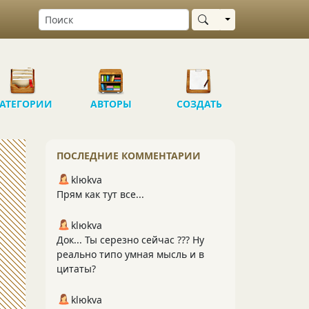
Выбрать область
АТЕГОРИИ
АВТОРЫ
СОЗДАТЬ
ПОСЛЕДНИЕ КОММЕНТАРИИ
klюkva
Прям как тут все...
klюkva
Док... Ты серезно сейчас ??? Ну
реально типо умная мысль и в
цитаты?
klюkva