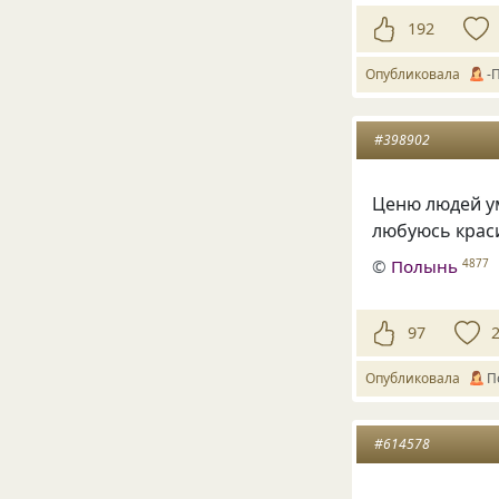
192
Опубликовала
-
#398902
Ценю людей у
любуюсь крас
©
Полынь
4877
97
Опубликовала
П
#614578