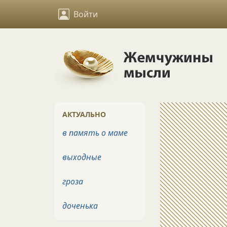
Войти
АКТУАЛЬНО
в память о маме
выходные
гроза
доченька