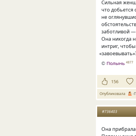
Сильная женщи
что добьется 
не оглянувши
обстоятельст
заботливой —
Она никогда н
интриг, чтобы
«
завоевывать»
©
Полынь
4877
156
Опубликовала
-
#736403
Она прибралас