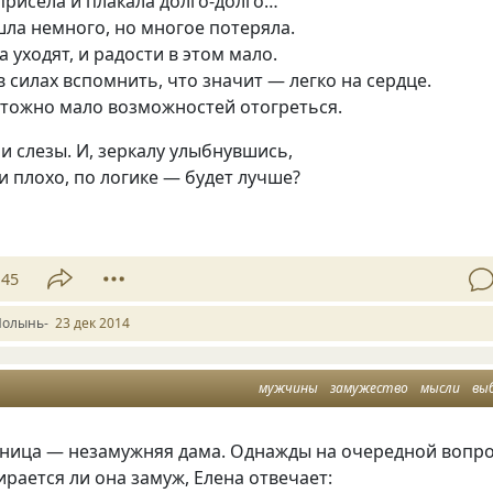
присела и плакала долго-долго…
шла немного, но многое потеряла.
а уходят, и радости в этом мало.
 в силах вспомнить, что значит — легко на сердце.
чтожно мало возможностей отогреться.
ли слезы. И, зеркалу улыбнувшись,
и плохо, по логике — будет лучше?
45
Полынь-
23 дек 2014
мужчины
замужество
мысли
вы
ница — незамужняя дама. Однажды на очередной вопр
бирается ли она замуж, Елена отвечает: