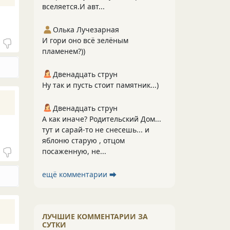
вселяется.И авт...
Олька Лучезарная
И гори оно всё зелёным
пламенем?))
Двенадцать струн
Ну так и пусть стоит памятник...)
Двенадцать струн
А как иначе? Родительский Дом...
тут и сарай-то не снесешь... и
яблоню старую , отцом
посаженную, не...
ещё комментарии ⮕
ЛУЧШИЕ КОММЕНТАРИИ ЗА
СУТКИ