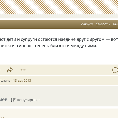
супруги
близость
мы
ют дети и супруги остаются наедине друг с другом — во
ается истинная степень близости между ними.
9
Полынь-
13 дек 2013
иев
популярные
зад