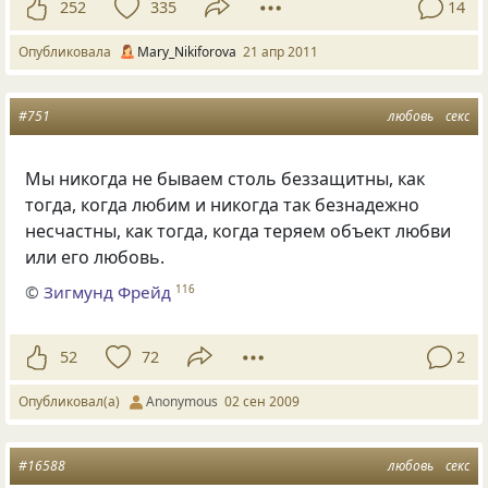
252
335
14
Опубликовала
Mary_Nikiforova
21 апр 2011
#751
любовь
секс
Мы никогда не бываем столь беззащитны, как
тогда, когда любим и никогда так безнадежно
несчастны, как тогда, когда теряем объект любви
или его любовь.
©
Зигмунд Фрейд
116
52
72
2
Опубликовал(а)
Anonymous
02 сен 2009
#16588
любовь
секс