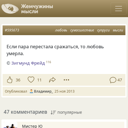
#595673
любовь
сумасшествие
супруги
мысли
Если пара перестала сражаться, то любовь
умерла.
©
Зигмунд Фрейд
116
36
11
47
Опубликовал
Владимир_
25 ноя 2013
47 комментариев
популярные
Мистер Ю