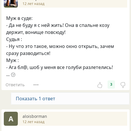
12 лет назад
Муж в суде:
- Да не буду я с ней жить! Она в спальне козу
держит, вонище повсюду!
Судья :
- Ну что это такое, можно окно открыть, зачем
сразу разводиться!
Муж :
- Ага бл@, шоб у меня все голуби разлетелись!
... ㋡
Ответить
3
Показать 1 ответ
aloisborman
A
12 лет назад