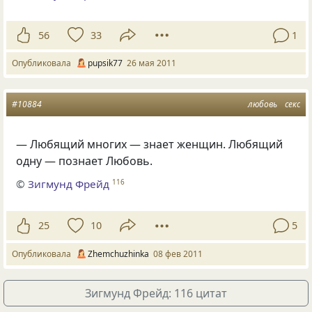
56
33
1
Опубликовала
pupsik77
26 мая 2011
#10884
любовь
секс
— Любящий многих — знает женщин. Любящий
одну — познает Любовь.
©
Зигмунд Фрейд
116
25
10
5
Опубликовала
Zhemchuzhinka
08 фев 2011
Зигмунд Фрейд: 116 цитат