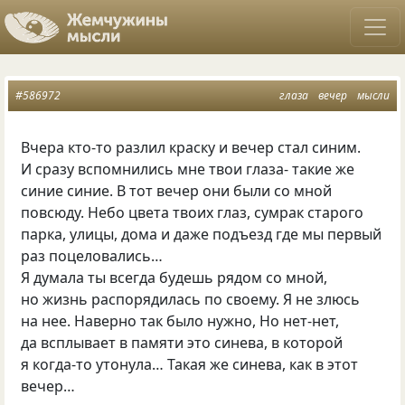
#586972
глаза
вечер
мысли
Вчера кто-то разлил краску и вечер стал синим.
И сразу вспомнились мне твои глаза- такие же
синие синие. В тот вечер они были со мной
повсюду. Небо цвета твоих глаз, сумрак старого
парка, улицы, дома и даже подъезд где мы первый
раз поцеловались…
Я думала ты всегда будешь рядом со мной,
но жизнь распорядилась по своему. Я не злюсь
на нее. Наверно так было нужно, Но нет-нет,
да всплывает в памяти это синева, в которой
я когда-то утонула… Такая же синева, как в этот
вечер…