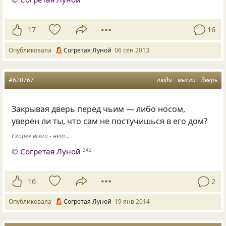
17
16
Опубликовала
Согретая Луной
06 сен 2013
#620767
люди
мысли
дверь
Закрывая дверь перед чьим — либо носом,
уверен ли ты, что сам не постучишься в его дом?
Скорее всего - нет...
©
Согретая Луной
242
16
2
Опубликовала
Согретая Луной
19 янв 2014