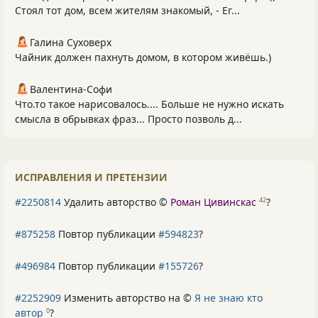
Стоял тот дом, всем жителям знакомый, - Ег...
Галина Суховерх
Чайник должен пахнуть домом, в котором живёшь.)
Валентина-Софи
Что.то такое нарисовалось.... Больше не нужно искать
смысла в обрывках фраз... Просто позволь д...
ИСПРАВЛЕНИЯ И ПРЕТЕНЗИИ
#2250814
Удалить авторство ©
Роман Цивинскас
?
42
#875258
Повтор публикации
#594823
?
#496984
Повтор публикации
#155726
?
#2252909
Изменить авторство на ©
Я не знаю кто
автор
?
0