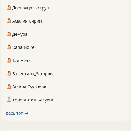
Двенадцать струн
Амалия Сирин
Демура
Dana Noire
Тай Ночка
Валентина_Захарова
Галина Суховерх
Константин Балухта
весь топ ⮕