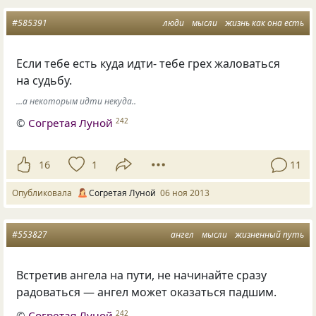
#585391
люди
мысли
жизнь как она есть
Если тебе есть куда идти- тебе грех жаловаться
на судьбу.
...а некоторым идти некуда..
©
Согретая Луной
242
16
1
11
Опубликовала
Согретая Луной
06 ноя 2013
#553827
ангел
мысли
жизненный путь
Встретив ангела на пути, не начинайте сразу
радоваться — ангел может оказаться падшим.
©
Согретая Луной
242