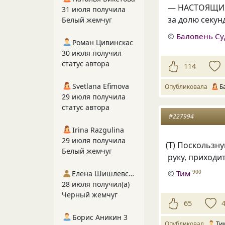
— НАСТОЯЩИЙ 
31 июля получила
за долю секун
Белый жемчуг
©
Баловень С
Роман Цивинскас
30 июля получил
статус автора
114
Svetlana Efimova
Опубликовала
Б
29 июля получила
статус автора
#227994
Irina Razgulina
29 июля получила
(
Т) Поскользну
Белый жемчуг
руку, приходи
©
Тим
900
Елена Шишлевская
28 июля получил(а)
Черный жемчуг
65
Борис Аникин 3
Опубликовал
Ти