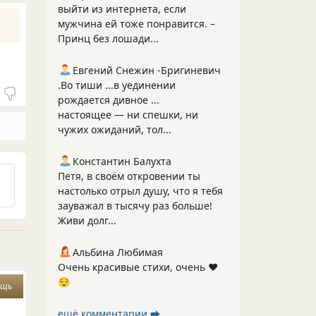
выйти из интернета, если
мужчина ей тоже понравится. –
Принц без лошади...
Евгений Снежин -Бригиневич
.Во тиши ...в уединении
рождается дивное ...
настоящее — ни спешки, ни
чужих ожиданий, тол...
Константин Балухта
Петя, в своём откровении ты
настолько отрыл душу, что я тебя
зауважал в тысячу раз больше!
Живи долг...
Альбина Любимая
Очень красивые стихи, очень ❤️
😌
ощь
ещё комментарии ⮕