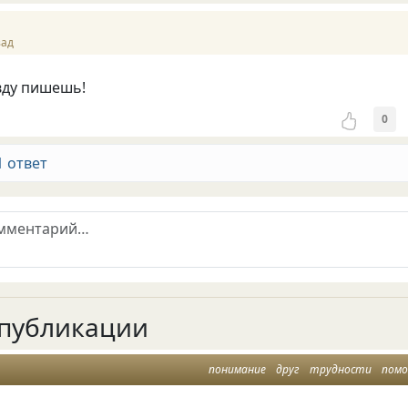
зад
вду пишешь!
0
1 ответ
публикации
понимание
друг
трудности
пом