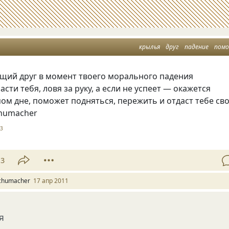
крылья
друг
падение
пом
ящий друг в момент твоего морального падения
сти тебя, ловя за руку, а если не успеет — окажется
мом дне, поможет подняться, пережить и отдаст тебе св
humacher
13
13
chumacher
17 апр 2011
я