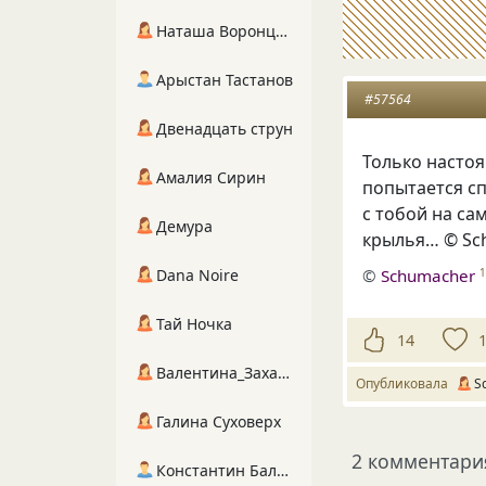
Наташа Воронцова
Арыстан Тастанов
#57564
Двенадцать струн
Только насто
Амалия Сирин
попытается спа
с тобой на са
Демура
крылья… © Sc
©
Schumacher
Dana Noire
Тай Ночка
14
Валентина_Захарова
Опубликовала
S
Галина Суховерх
2 комментари
Константин Балухта