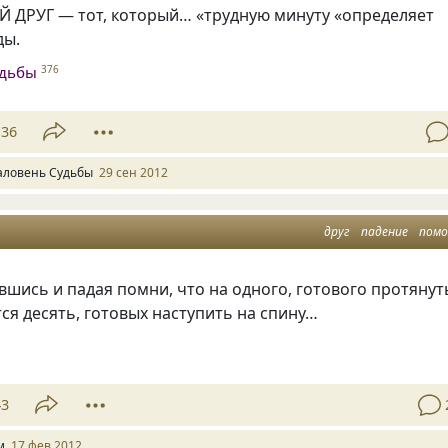
ДРУГ — тот, который… «трудную минуту
«
определяет
ды.
удьбы
376
36
аловень Судьбы
29 сен 2012
друг
падение
пом
вшись и падая помни, что на одного, готового протянут
тся десять, готовых наступить на спину…
43
м
17 фев 2012