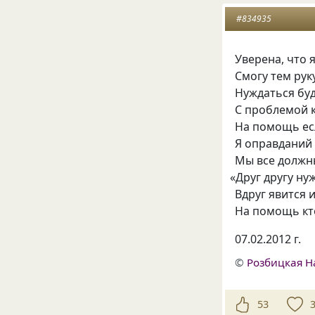
#834935
Уверена, что 
Смогу тем рук
Нуждаться буд
С проблемой 
На помощь есл
Я оправданий 
Мы все должн
«
Друг другу ну
Вдруг явится и
На помощь кто
07.02.2012 г.
©
Розбицкая Н
53