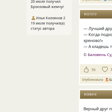
20 июля получил
Бронзовый жемчуг
#331513
Илья Колоянов 2
19 июля получил(а)
— Лучший друг
статус автора
— Когда подхо
хреново!»
— А кладешь т
©
Баловень С
55
Опубликовала
Б
#398416
Верный друг п