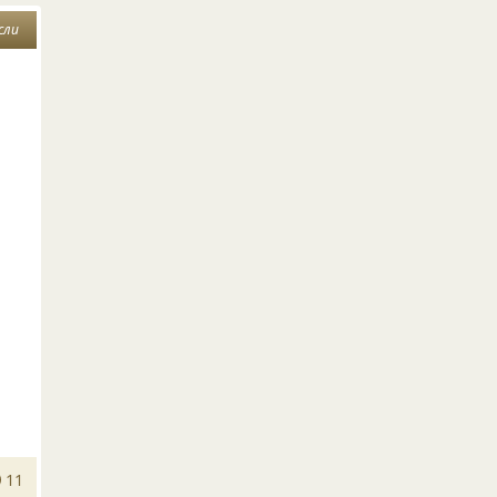
сли
11