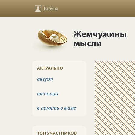
Войти
АКТУАЛЬНО
август
пятница
в память о маме
ТОП УЧАСТНИКОВ