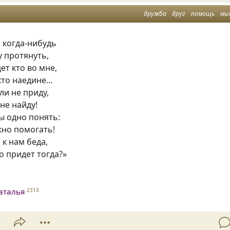
дружба
друг
помощь
мы
я когда-нибудь
у протянуть,
ет кто во мне,
кто наедине…
и не приду,
не найду!
ы одно понять:
жно помогать!
 к нам беда,
 придет тогда?»
аталья
2313
3