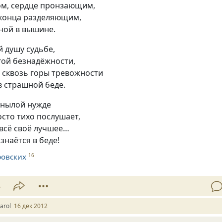
м, сердце пронзающим,
 конца разделяющим,
ной в вышине.
 душу судьбе,
гой безнадёжности,
 сквозь горы тревожности
в страшной беде.
 унылой нужде
сто тихо послушает,
 всё своё лучшее…
знаётся в беде!
ровских
16
3
arol
16 дек 2012