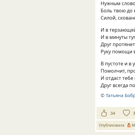
Нужным слово
Боль твою до
Силой, скован
И в терзающей
И в минуты ту
Друг протянет
Руку помощи 
В пустоте и в
Помолчит, про
И отдаст тебе
Друг всегда по
©
Татьяна Боб
34
Опубликовала
M