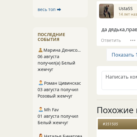
UstaSS
весь топ ⮕
14 лет на
да дядька,пра
ПОСЛЕДНИЕ
СОБЫТИЯ
Ответить
Марина Денисова 5
Показать 
06 августа
получил(а) Белый
жемчуг
Роман Цивинскас
03 августа получил
Розовый жемчуг
Похожие 
Mh Fav
01 августа получил
Белый жемчуг
#351505
Наталья Бикетова