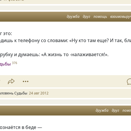
дружба
друг
помощь
взаимовыру
 это:
дишь к телефону со словами: «Ну кто там еще? И так, бл
рубку и думаешь: «А жизнь то -налаживается!».
удьбы
376
7
аловень Судьбы
24 авг 2012
дружба
друг
пом
ознаётся в беде —