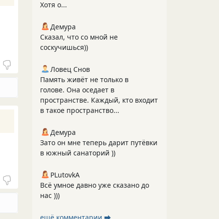
Хотя о...
Демура
Сказал, что со мной не
соскучишься))
Ловец Снов
Память живёт не только в
голове. Она оседает в
пространстве. Каждый, кто входит
в такое пространство...
Демура
Зато он мне теперь дарит путёвки
в южный санаторий ))
PLutоvkА
Всё умное давно уже сказано до
нас )))
ещё комментарии ⮕