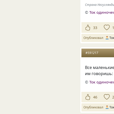
Страна Негуглянд
©
Ток одиноче
33
Опубликовал
То
#591217
Все маленьки
им говоришь: 
©
Ток одиноче
46
Опубликовал
То