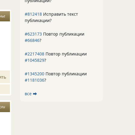
публикации?
#812418
Исправить текст
нье
публикации?
#623173
Повтор публикации
#66846
?
#2217408
Повтор публикации
#1045829
?
#1345200
Повтор публикации
ить
#1181036
?
все ⮕
сли