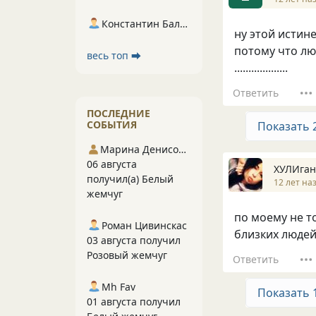
Константин Балухта
ну этой истине
потому что люб
весь топ ⮕
...................
Ответить
ПОСЛЕДНИЕ
СОБЫТИЯ
Показать 
Марина Денисова 5
06 августа
ХУЛИган
получил(а) Белый
12 лет на
жемчуг
по моему не т
Роман Цивинскас
близких людей
03 августа получил
Розовый жемчуг
Ответить
Mh Fav
Показать 
01 августа получил