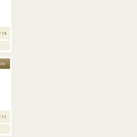
14
сли
а
11