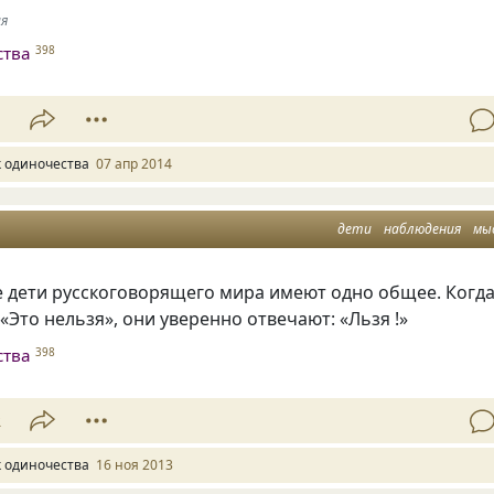
ия
ства
398
1
к одиночества
07 апр 2014
дети
наблюдения
мы
е дети русскоговорящего мира имеют одно общее. Когд
«Это нельзя», они уверенно отвечают: «Льзя !»
ства
398
2
к одиночества
16 ноя 2013