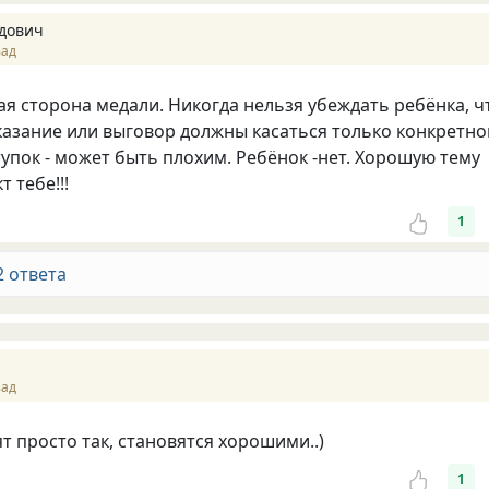
дович
зад
гая сторона медали. Никогда нельзя убеждать ребёнка, ч
казание или выговор должны касаться только конкретно
тупок - может быть плохим. Ребёнок -нет. Хорошую тему
т тебе!!!
1
2 ответа
зад
ят просто так, становятся хорошими..)
1