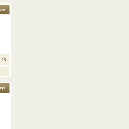
сли
13
яца