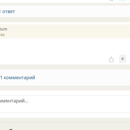
1 ответ
pium
зад
0
 1 комментарий