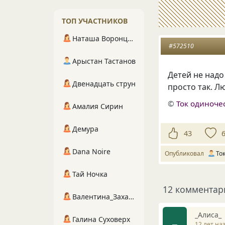
ТОП УЧАСТНИКОВ
Наташа Воронцова
#572510
Арыстан Тастанов
Детей не надо
Двенадцать струн
просто так. Л
©
Ток одиноче
Амалия Сирин
Демура
43
Dana Noire
Опубликовал
То
Тай Ночка
12 комментар
Валентина_Захарова
_Алиса_
_
Галина Суховерх
12 лет на