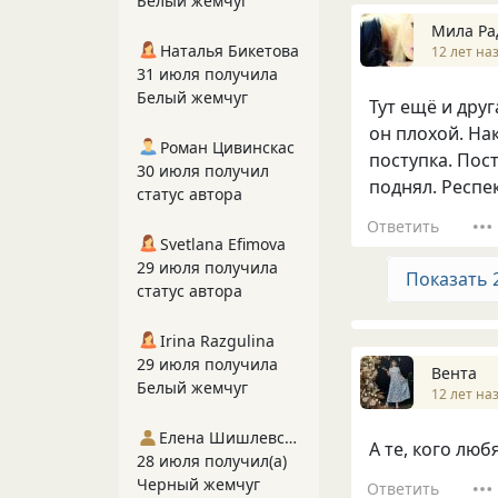
Белый жемчуг
Мила Ра
Наталья Бикетова
12 лет на
31 июля получила
Белый жемчуг
Тут ещё и дру
он плохой. На
Роман Цивинскас
поступка. Пос
30 июля получил
поднял. Респек
статус автора
Ответить
Svetlana Efimova
29 июля получила
Показать 
статус автора
Irina Razgulina
29 июля получила
Вента
Белый жемчуг
12 лет на
Елена Шишлевская
А те, кого люб
28 июля получил(а)
Черный жемчуг
Ответить