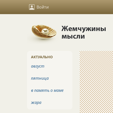
Войти
АКТУАЛЬНО
август
пятница
в память о маме
жара