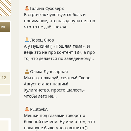
Галина Суховерх
В строчках чувствуется боль и
понимание, что назад пути нет, но
что-то не даёт покоя..
сли
Ловец Снов
А у Пушкина?) «Пошлая тема». И
ведь это не про контент 18+, а про
то, что делается по заведённому...
Олька Лучезарная
12
Мы его, пожалуй, свяжем! Скоро
Август станет нашим!
Хулиганство, просто шалость-
Чтобы лето не...
PLutоvkА
Мешки под глазами говорят о
больной печени. Ну или о том, что
накануне было много выпито ))