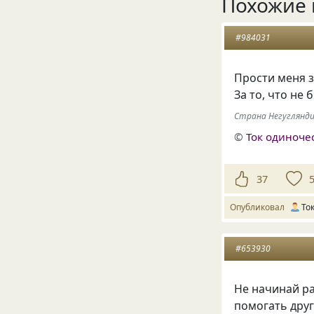
Похожие 
#984031
Прости меня з
За то, что не
Страна Негуглянд
©
Ток одиноче
37
Опубликовал
То
#653930
Не начинай ра
помогать друг