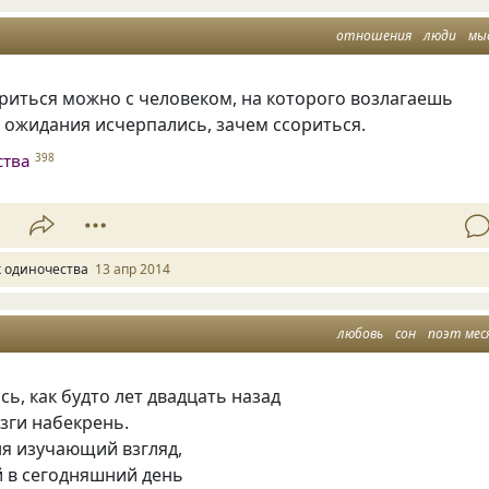
отношения
люди
мы
риться можно с человеком, на которого возлагаешь
 ожидания исчерпались, зачем ссориться.
ства
398
1
к одиночества
13 апр 2014
любовь
сон
поэт мес
ось
,
как будто лет двадцать назад
озги набекрень.
ня изучающий взгляд,
 в сегодняшний день