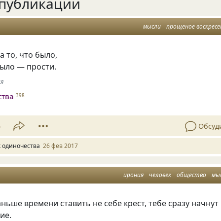
публикации
мысли
прощеное воскресе
а то, что было,
 было — прости.
ия
ства
398
5
Обсуд
к одиночества
26 фев 2017
ирония
человек
общество
мы
ньше времени ставить не себе крест, тебе сразу начнут
ие.