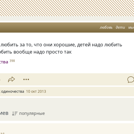
любовь
дети
мы
 любить за то, что они хорошие, детей надо любить
юбить вообще надо просто так
ства
398
6
к одиночества
10 окт 2013
иев
популярные
зад