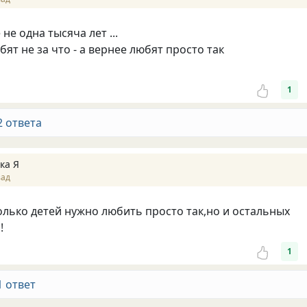
 не одна тысяча лет ...
ят не за что - а вернее любят просто так
1
2 ответа
ка Я
зад
олько детей нужно любить просто так,но и остальных
!
1
1 ответ