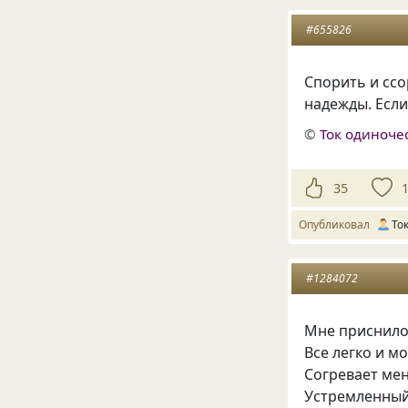
#655826
Спорить и ссо
надежды. Если
©
Ток одиноче
35
Опубликовал
То
#1284072
Мне приснил
Все легко и м
Согревает ме
Устремленный