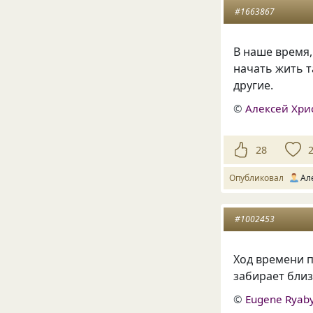
#1663867
В наше время,
начать жить т
другие.
©
Алексей Хри
28
Опубликовал
Ал
#1002453
Ход времени п
забирает близ
©
Eugene Ryaby