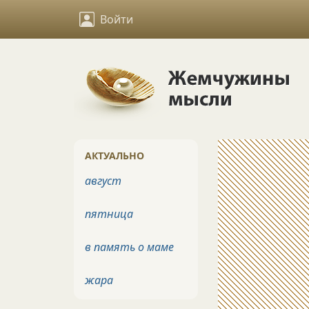
Войти
АКТУАЛЬНО
август
пятница
в память о маме
жара