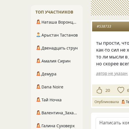
ТОП УЧАСТНИКОВ
Наташа Воронцова
#538733
Арыстан Тастанов
ты прости, чт
Двенадцать струн
как-то сил не 
то ли мысли в 
Амалия Сирин
но скорее все
автор не указан
Демура
Dana Noire
20
Тай Ночка
Опубликовала
Т
Валентина_Захарова
Галина Суховерх