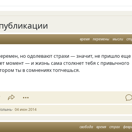
публикации
время
перемены
мысли
ст
еремен, но одолевают страхи — значит, не пришло еще
ет момент — и жизнь сама столкнет тебя с привычного
отором ты в сомнениях топчешься.
7
Полынь-
04 июн 2014
свобода
время
страх
февр