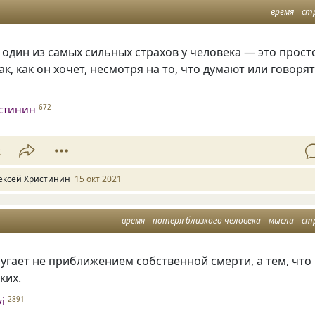
время
ст
 один из самых сильных страхов у человека — это прост
ак, как он хочет, несмотря на то, что думают или говоря
стинин
672
2
ексей Христинин
15 окт 2021
время
потеря близкого человека
мысли
ст
угает не приближением собственной смерти, а тем, что
ких.
i
2891