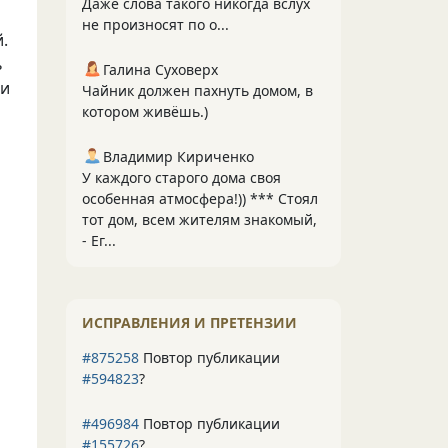
Даже слова такого никогда вслух
не произносят по о...
.
ь
Галина Суховерх
 и
Чайник должен пахнуть домом, в
котором живёшь.)
Владимир Кириченко
У каждого старого дома своя
особенная атмосфера!)) *** Стоял
тот дом, всем жителям знакомый,
- Ег...
ИСПРАВЛЕНИЯ И ПРЕТЕНЗИИ
#875258
Повтор публикации
#594823
?
#496984
Повтор публикации
#155726
?