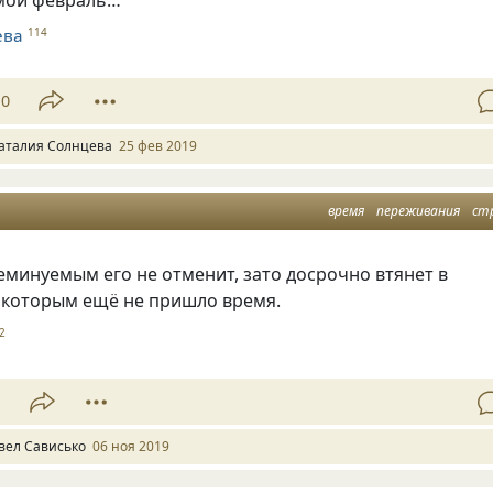
ева
114
10
аталия Солнцева
25 фев 2019
время
переживания
ст
неминуемым его не отменит
,
зато досрочно втянет в
которым ещё не пришло время.
2
1
вел Сависько
06 ноя 2019