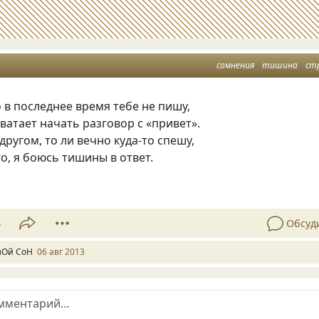
сомнения
тишина
ст
о в последнее время тебе не пишу,
хватает начать разговор с «привет».
другом, то ли вечно куда-то спешу,
го, я боюсь тишины в ответ.
6
Обсуд
вОй СоН
06 авг 2013