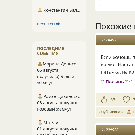
Константин Балухта
Похожие 
весь топ ⮕
#674499
ПОСЛЕДНИЕ
СОБЫТИЯ
Если хочешь п
Марина Денисова 5
время. Настан
06 августа
пятачка, на к
получил(а) Белый
©
Полынь
4877
жемчуг
Роман Цивинскас
65
03 августа получил
Розовый жемчуг
Опубликовала
-
Mh Fav
01 августа получил
#1209923