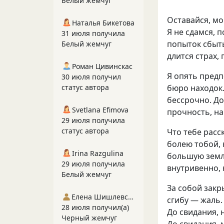
Белый жемчуг
Оставайся
,
мо
Наталья Бикетова
Я не сдамся
,
п
31 июля получила
попыток сбыт
Белый жемчуг
длится страх
,
Роман Цивинскас
Я опять предп
30 июля получил
бюро находок
статус автора
бессрочно. До
Svetlana Efimova
прочность
,
на
29 июля получила
статус автора
Что тебе расс
болею тобой
,
Irina Razgulina
большую зем
29 июля получила
внутривенно
,
Белый жемчуг
За собой закр
Елена Шишлевская
сгибу — жаль.
28 июля получил(а)
До свидания
,
Черный жемчуг
До свидания
,