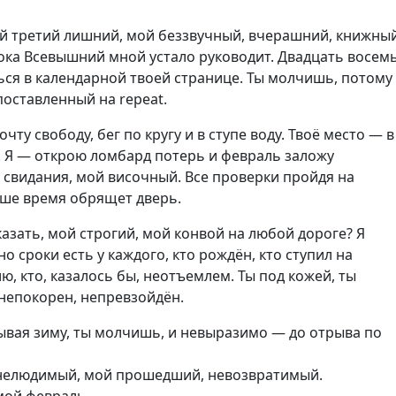
й третий лишний
,
мой беззвучный
,
вчерашний
,
книжный
ока Всевышний мной устало руководит. Двадцать восем
ься в календарной твоей странице. Ты молчишь
,
потому
поставленный на repeat.
очту свободу
,
бег по кругу и в ступе воду. Твоё место — в
. Я — открою ломбард потерь и февраль заложу
 свидания
,
мой височный. Все проверки пройдя на
ше время обрящет дверь.
казать
,
мой строгий
,
мой конвой на любой дороге? Я
но сроки есть у каждого
,
кто рождён
,
кто ступил на
лю
,
кто
,
казалось бы
,
неотъемлем. Ты под кожей
,
ты
непокорен
,
непревзойдён.
ывая зиму
,
ты молчишь
,
и невыразимо — до отрыва по
нелюдимый
,
мой прошедший
,
невозвратимый.
мой февраль…