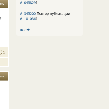
#1045829
?
рах
#1345200
Повтор публикации
о
#1181036
?
т
все ⮕
5
рах