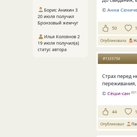
©
Анна Сенич
Борис Аникин 3
20 июля получил
Бронзовый жемчуг
50
Илья Колоянов 2
Опубликовала
Н
19 июля получил(а)
статус автора
#1325756
Страх перед 
переживания
,
©
Сёши-сан
601
44
Опубликовал
Па