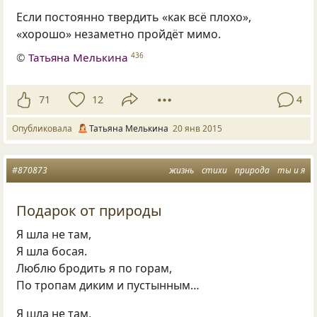
Если постоянно твердить
«
как всё плохо»,
«хорошо» незаметно пройдёт мимо.
©
Татьяна Мелькина
436
71
12
4
Опубликовала
Татьяна Мелькина
20 янв 2015
#870873
жизнь
стихи
природа
ты и я
Подарок от природы
Я шла не там,
Я шла босая.
Люблю бродить я по горам,
По тропам диким и пустынным…
Я шла не там,