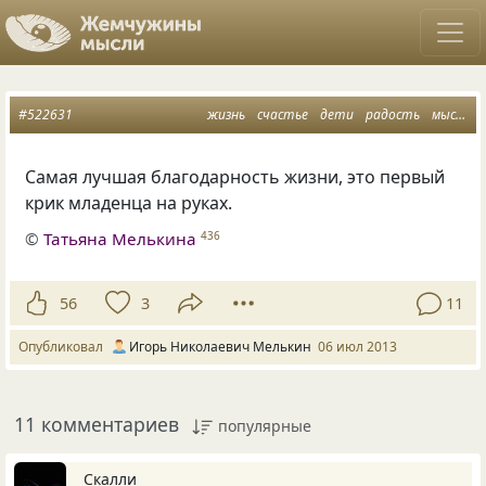
#522631
жизнь
счастье
дети
радость
мысли
Самая лучшая благодарность жизни, это первый
крик младенца на руках.
©
Татьяна Мелькина
436
56
3
11
Опубликовал
Игорь Николаевич Мелькин
06 июл 2013
11 комментариев
популярные
Скалли