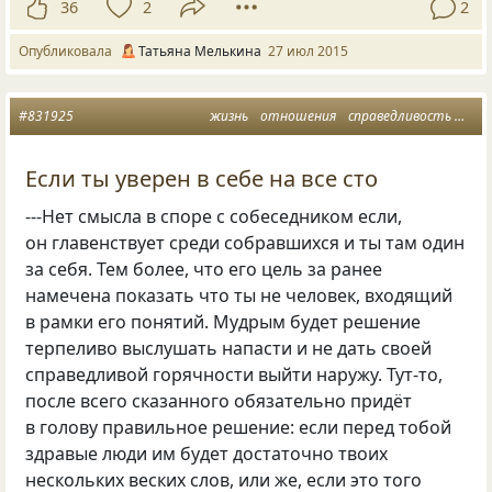
36
2
2
Опубликовала
Татьяна Мелькина
27 июл 2015
#831925
жизнь
отношения
справедливость
спо
Если ты уверен в себе на все сто
---Нет смысла в споре с собеседником если,
он главенствует среди собравшихся и ты там один
за себя. Тем более, что его цель за ранее
намечена показать что ты не человек, входящий
в рамки его понятий. Мудрым будет решение
терпеливо выслушать напасти и не дать своей
справедливой горячности выйти наружу. Тут-то,
после всего сказанного обязательно придёт
в голову правильное решение: если перед тобой
здравые люди им будет достаточно твоих
нескольких веских слов, или же, если это того