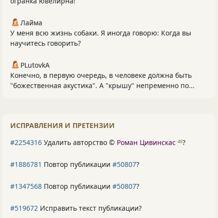
огранка ювелирна!
Лайма
У меня всю жизнь собаки. Я иногда говорю: Когда вы
научитесь говорить?
PLutоvkА
Конечно, в первую очередь, в человеке должна быть
"божественная акустика". А "крышу" непременно по...
ИСПРАВЛЕНИЯ И ПРЕТЕНЗИИ
#2254316
Удалить авторство ©
Роман Цивинскас
?
46
#1886781
Повтор публикации
#50807
?
#1347568
Повтор публикации
#50807
?
#519672
Исправить текст публикации?