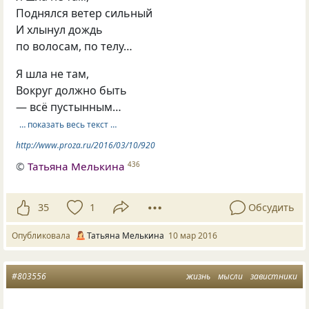
Поднялся ветер сильный
И хлынул дождь
по волосам, по телу…
Я шла не там,
Вокруг должно быть
— всё пустынным…
… показать весь текст …
http://www.proza.ru/2016/03/10/920
©
Татьяна Мелькина
436
35
1
Обсудить
Опубликовала
Татьяна Мелькина
10 мар 2016
#803556
жизнь
мысли
завистники