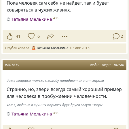
Пока человек сам себя не найдёт, так и будет
ковыряться в чужих жизнях.
©
Татьяна Мелькина
436
41
6
2
Опубликовала
Татьяна Мелькина
03 авг 2015
#801619
люди
звери
мысли
даже хищники только с голоду нападают или от страха
Странно, но, звери всегда самый хороший пример
для человека в пробуждении человечности.
хотя, люди не в лучших порывах друг друга зовут "зверь"
©
Татьяна Мелькина
436