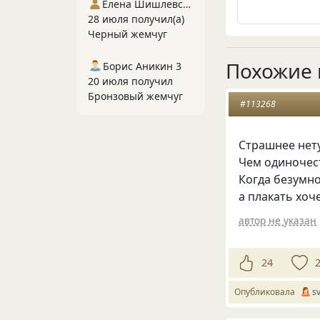
Елена Шишлевская
28 июля получил(а)
Черный жемчуг
Похожие 
Борис Аникин 3
20 июля получил
Бронзовый жемчуг
#113268
Страшнее нет
Чем одиночест
Когда безумно
а плакать хоче
автор не указан
24
Опубликовала
s