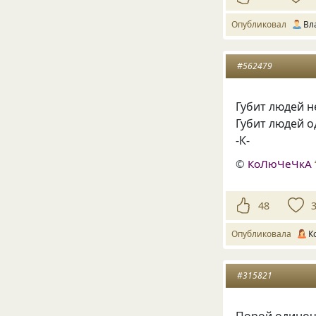
Опубликовал
Вл
#562479
Губит людей не
Губит людей 
-К-
©
КоЛюЧеЧкА
48
Опубликовала
К
#315821