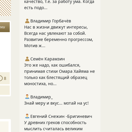
качество, т.е. за работу ума. Когда
есть подо...
Владимир Горбачёв
Нас в жизни движут интересы,
тки
Всегда нас увлекают за собой.
Развитие беременно прогрессом,
Мотив ж...
Семён Карамзин
Это же надо, как ошибался,
принимая стихи Омара Хайяма не
только как блестящий образец
8
моностиха, но...
Владимир_
Знай меру и вкус... мотай на ус!
Евгений Снежин -Бригиневич
У древних греков способность
мыслить считалась великим