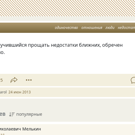
одиночество
отношения
люди
недоста
научившийся прощать недостатки ближних, обречен
о.
15
arol
24 июн 2013
ев
популярные
иколаевич Мелькин
зад