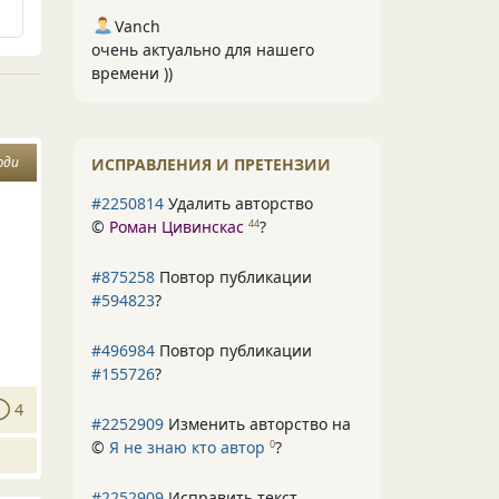
Vanch
очень актуально для нашего
времени ))
юди
ИСПРАВЛЕНИЯ И ПРЕТЕНЗИИ
#2250814
Удалить авторство
©
Роман Цивинскас
?
44
#875258
Повтор публикации
#594823
?
#496984
Повтор публикации
#155726
?
4
#2252909
Изменить авторство на
©
Я не знаю кто автор
?
0
#2252909
Исправить текст