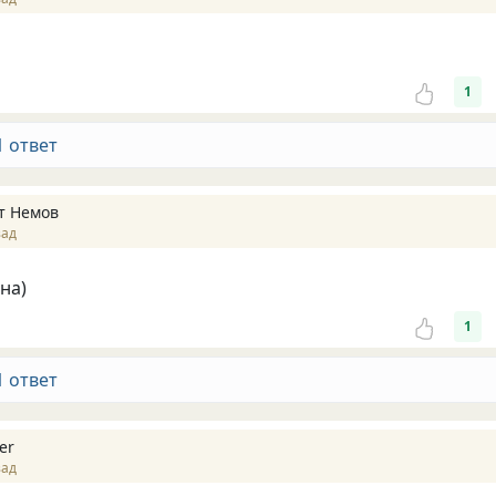
1
1 ответ
т Немов
зад
на)
1
1 ответ
er
зад