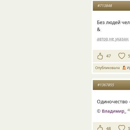
#713848
Без людей чел
&
автор не указан
47
Опубликовала
И
#1367855
Одиночество —
©
Владимир_
4
48