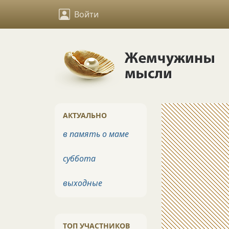
Войти
АКТУАЛЬНО
в память о маме
суббота
выходные
ТОП УЧАСТНИКОВ