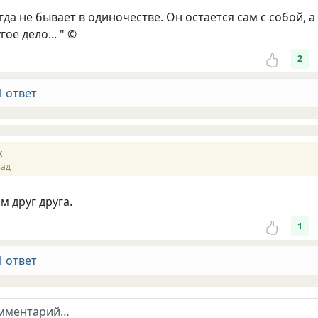
да не бывает в одиночестве. Он остается сам с собой, а
ое дело... " ©
2
1 ответ
х
зад
м друг друга.
1
1 ответ