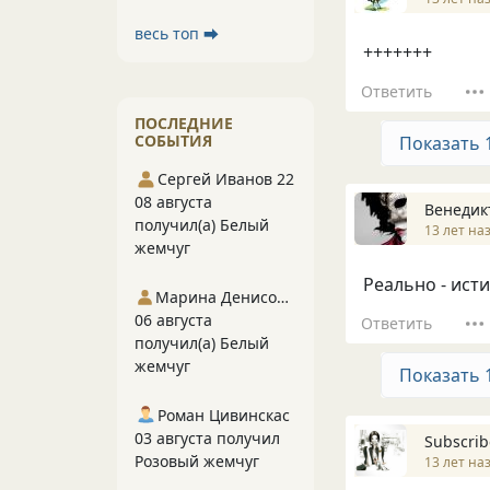
весь топ ⮕
+++++++
Ответить
ПОСЛЕДНИЕ
СОБЫТИЯ
Показать 
Сергей Иванов 22
08 августа
Венедик
получил(а) Белый
13 лет на
жемчуг
Реально - исти
Марина Денисова 5
06 августа
Ответить
получил(а) Белый
жемчуг
Показать 
Роман Цивинскас
03 августа получил
Subscrib
Розовый жемчуг
13 лет на