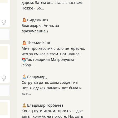
даром. Затем она стала счастьем.
Позже - бо...
Вирджиния
Благодарю, Анна, за
вразумление.)
TheMagicCat
Мне про хвостик стало интересно,
что за смысл в этом. Вот нашла:
📚Так говорила Матронушка
(сбор...
Владимир_
Сотрутся даты, холм сойдёт на
нет, Людская память, вот была и
всё...
Владимир Горбачёв
Конец пути итожит просто — две
даты, холмик на погосте. Но, хоть