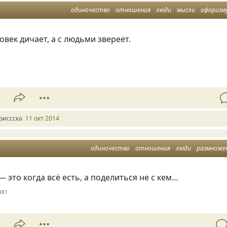
одиночество
отношения
люди
мысли
афоризм
овек дичает, а с людьми звереет.
5
риссска
11 окт 2014
одиночество
отношения
люди
размноже
 это когда всё есть
,
а поделиться не с кем…
881
5