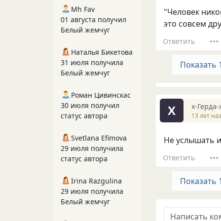
Mh Fav
"Человек никог
01 августа получил
это совсем друг
Белый жемчуг
Ответить
Наталья Бикетова
31 июля получила
Показать 
Белый жемчуг
Роман Цивинскас
30 июля получил
х-Герда-
Х
статус автора
13 лет на
Svetlana Efimova
Не услышать и
29 июля получила
Ответить
статус автора
Показать 
Irina Razgulina
29 июля получила
Белый жемчуг