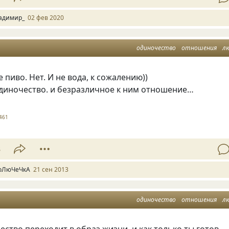
адимир_
02 фев 2020
одиночество
отношения
л
 пиво. Нет. И не вода, к сожалению))
одиночество. и безразличное к ним отношение…
461
3
оЛюЧеЧкА
21 сен 2013
одиночество
отношения
л