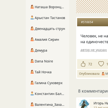
Наташа Воронцова
Арыстан Тастанов
#516654
Двенадцать струн
Человек, не 
Амалия Сирин
на одиночеств
автор не указан
Демура
Dana Noire
72
Тай Ночка
Опубликовала
M
Галина Суховерх
8 комментари
Константин Балухта
Игорь Н
Валентина_Захарова
13 лет на