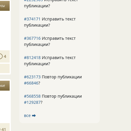
публикации?
усы
#374171
Исправить текст
публикации?
#367716
Исправить текст
публикации?
4
#812418
Исправить текст
публикации?
#623173
Повтор публикации
#66846
?
ние
#568558
Повтор публикации
#129287
?
все ⮕
41