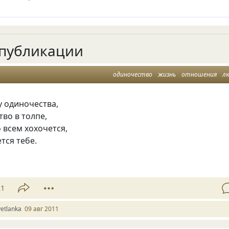
публикации
одиночество
жизнь
отношения
л
у одиночества,
во в толпе,
 всем хохочется,
тся тебе.
21
vetlanka
09 авг 2011