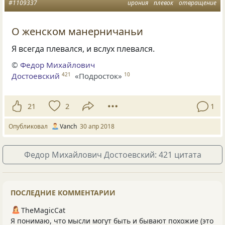
#1109337
ирония
плевок
отвращение
О женском манерничаньи
Я всегда плевался, и вслух плевался.
©
Федор Михайлович
Достоевский
«Подросток»
421
10
21
2
1
Опубликовал
Vanch
30 апр 2018
Федор Михайлович Достоевский: 421 цитата
ПОСЛЕДНИЕ КОММЕНТАРИИ
TheMagicCat
Я понимаю, что мысли могут быть и бывают похожие (это