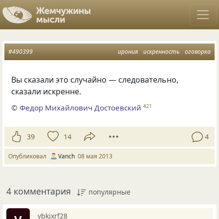
#490399
ирония
искренность
оговорка
Вы сказали это случайно — следовательно,
сказали искренне.
©
Федор Михайлович Достоевский
421
39
14
4
Опубликовал
Vanch
08 мая 2013
4 комментария
популярные
vbkjxrf28