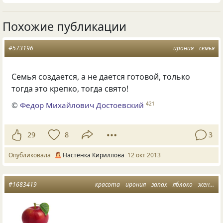
Похожие публикации
#573196
ирония
семья
Семья создается, а не дается готовой, только
тогда это крепко, тогда свято!
©
Федор Михайлович Достоевский
421
29
8
3
Опубликовала
Настёнка Кириллова
12 окт 2013
#1683419
красота
ирония
запах
яблоко
женщина