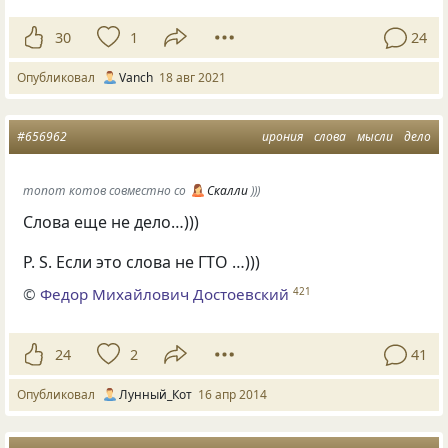
30
1
24
Опубликовал
Vanch
18 авг 2021
#656962
ирония
слова
мысли
дело
топот котов совместно со
Скалли
)))
Слова еще не дело…)))
P. S.
Если это слова не ГТО …)))
©
Федор Михайлович Достоевский
421
24
2
41
Опубликовал
Лунный_Кот
16 апр 2014