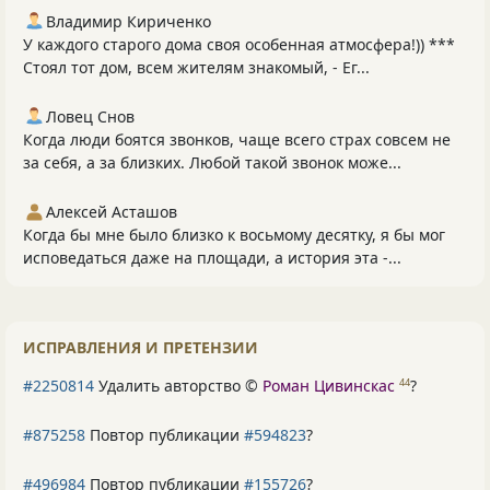
Владимир Кириченко
У каждого старого дома своя особенная атмосфера!)) ***
Стоял тот дом, всем жителям знакомый, - Ег...
Ловец Снов
Когда люди боятся звонков, чаще всего страх совсем не
за себя, а за близких. Любой такой звонок може...
Алексей Асташов
Когда бы мне было близко к восьмому десятку, я бы мог
исповедаться даже на площади, а история эта -...
ИСПРАВЛЕНИЯ И ПРЕТЕНЗИИ
#2250814
Удалить авторство ©
Роман Цивинскас
?
44
#875258
Повтор публикации
#594823
?
#496984
Повтор публикации
#155726
?