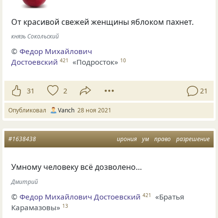
От красивой свежей женщины яблоком пахнет.
князь Сокольский
©
Федор Михайлович
Достоевский
«Подросток»
421
10
31
2
21
Опубликовал
Vanch
28 ноя 2021
#1638438
ирония
ум
право
разрешение
Умному человеку всё дозволено…
Дмитрий
©
Федор Михайлович Достоевский
«Братья
421
Карамазовы»
13