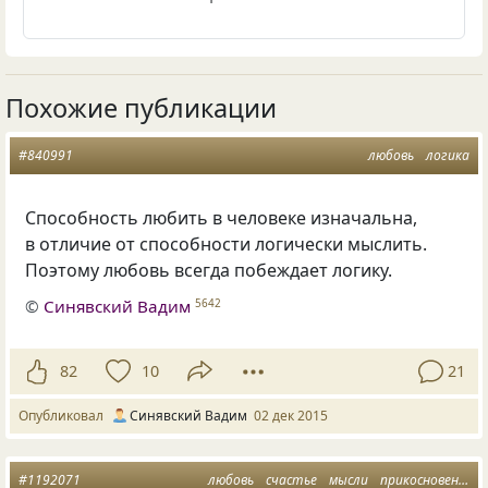
Похожие публикации
#840991
любовь
логика
Способность любить в человеке изначальна,
в отличие от способности логически мыслить.
Поэтому любовь всегда побеждает логику.
©
Синявский Вадим
5642
82
10
21
Опубликовал
Синявский Вадим
02 дек 2015
#1192071
любовь
счастье
мысли
прикосновение