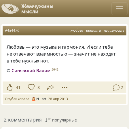
#484470
любовь
цитаты
взаимность
Любовь — это музыка и гармония. И если тебе
не отвечают взаимностью — значит не находят
в тебе нужных нот.
©
Синявский Вадим
5642
41
8
2
Опубликовала
N - art
28 апр 2013
2 комментария
популярные