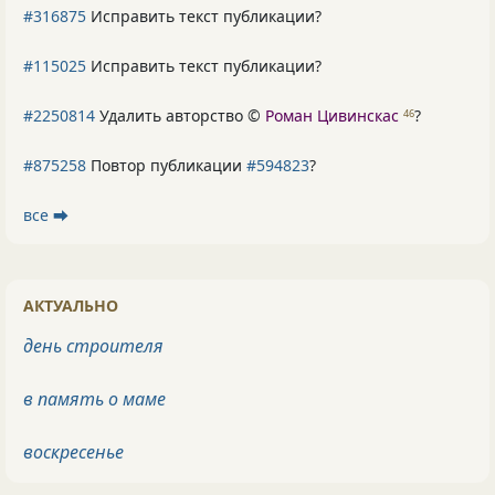
#316875
Исправить текст публикации?
#115025
Исправить текст публикации?
#2250814
Удалить авторство ©
Роман Цивинскас
?
46
#875258
Повтор публикации
#594823
?
все ⮕
АКТУАЛЬНО
день строителя
в память о маме
воскресенье