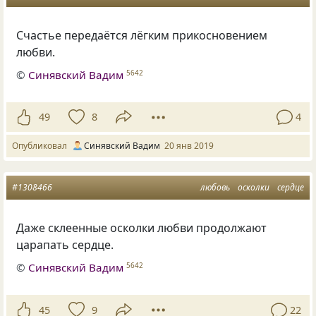
Счастье передаётся лёгким прикосновением
любви.
©
Синявский Вадим
5642
49
8
4
Опубликовал
Синявский Вадим
20 янв 2019
#1308466
любовь
осколки
сердце
Даже склеенные осколки любви продолжают
царапать сердце.
©
Синявский Вадим
5642
45
9
22